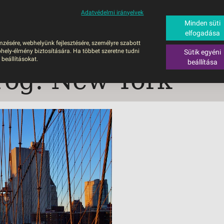
Adatvédelmi irányelvek
ALÁS
BUSZOS UTAZÁSOK
RÖVID NYARALÁSOK
SÚGÓ
HAJÓU
Minden süti
elfogadása
6
mzésére, webhelyünk fejlesztésére, személyre szabott
UTAZÁS
hely-élmény biztosítására. Ha többet szeretne tudni
Sütik egyéni
ZOS UTAZÁSOK
 beállításokat.
beállítása
örög: New York
GERPARTI
LÉSEK
UTAZÁS
LÁDI ÜDÜLÉS
ZÁSOK DEBRECENI
ULÁSSAL
ÍV KIKAPCSOLÓDÁS
OTIKUS UTAK
OSLÁTOGATÁS