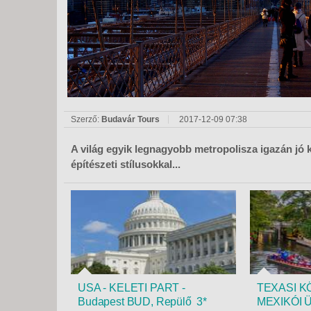
KÖZ
TEN
SZÁ
SZÁ
CSÚ
BUD
UTA
Szerző:
Budavár Tours
2017-12-09 07:38
A világ egyik legnagyobb metropolisza igazán jó 
építészeti stílusokkal...
USA - KELETI PART -
TEXASI K
Budapest BUD, Repülő 3*
MEXIKÓI 