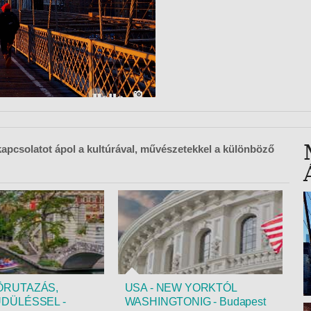
VETLEN
GERPARTI
LLÁSOK
LLODÁK
SZDÁVAL
AVÁR TOURS
ZÁSOK
kapcsolatot ápol a kultúrával, művészetekkel a különböző
ÖRUTAZÁS,
USA - NEW YORKTÓL
ÜDÜLÉSSEL -
WASHINGTONIG - Budapest