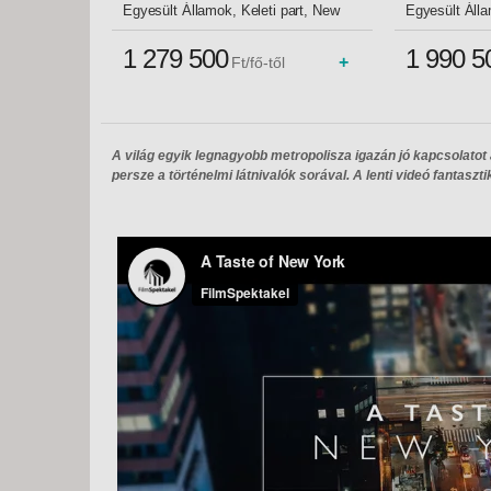
Budapest 
Egyesült Államok, Keleti part, New
Egyesült Áll
York
1 279 500
1 990 5
+
Ft/fő-től
A világ egyik legnagyobb metropolisza igazán jó kapcsolatot 
persze a történelmi látnivalók sorával. A lenti videó fantasz