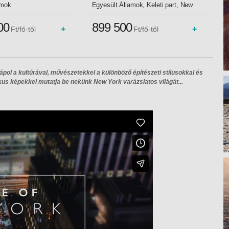
BUD, Repülő 3*
BUD, Repülő 3*
amok
Egyesült Államok, Keleti part, New
York
00
899 500
+
+
Ft/fő-től
Ft/fő-től
ápol a kultúrával, művészetekkel a különböző építészeti stílusokkal és
tikus képekkel mutatja be nekünk New York varázslatos világát...