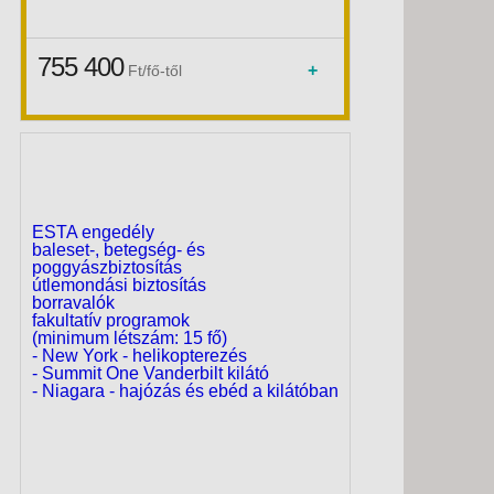
USA - KELETI PART - Budapest BUD,
755 400
+
Ft/fő-től
Repülő 3*
Egyesült Államok, Keleti part, New York
ESTA engedély
baleset-, betegség- és
poggyászbiztosítás
útlemondási biztosítás
borravalók
fakultatív programok
(minimum létszám: 15 fő)
- New York - helikopterezés
- Summit One Vanderbilt kilátó
- Niagara - hajózás és ebéd a kilátóban