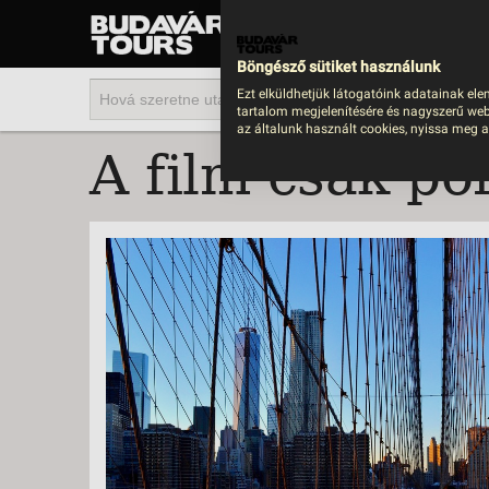
UTAZÁS
LAST MINUTE NYAR
Böngésző sütiket használunk
202
Ezt elküldhetjük látogatóink adatainak ele
tartalom megjelenítésére és nagyszerű web
BUS
az általunk használt cookies, nyissa meg a
A film csak p
TEN
ÜDÜ
KÖR
CSA
UTA
IND
AKT
EGZ
VÁR