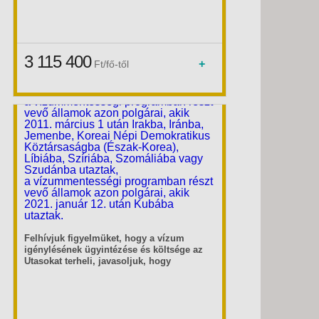
esetükben a tartózkodás céljának megfelelő
alaposabb vizsgálatnak vetik alá
vízum igénylésére van szükség:
beléptetéskor. Amennyiben az utazó
turisztikai/üzleti célú belépési szándékát
a vízummentességi programban részt
illetően kétség merül fel, az USA hatóságok a
vevő államok polgárai, akik egyúttal
határellenőrzés során visszafordítják a határ
állampolgárai Iraknak, Iránnak,
3 115 400
átlépése előtt.
+
Ft/fő-től
Koreai Népi Demokratikus
Köztársaságnak (Észak-Korea),
Szíriának vagy Szudánnak is,
a vízummentességi programban részt
vevő államok azon polgárai, akik
Akciós
2011. március 1 után Irakba, Iránba,
Jemenbe, Koreai Népi Demokratikus
Köztársaságba (Észak-Korea),
Líbiába, Szíriába, Szomáliába vagy
Szudánba utaztak,
a vízummentességi programban részt
vevő államok azon polgárai, akik
2021. január 12. után Kubába
utaztak.
Felhívjuk figyelmüket, hogy a vízum
igénylésének ügyintézése és költsége az
Utasokat terheli, javasoljuk, hogy
amennyiben nem jogosultak az ESTA
engedélyre, a hosszú várakozási idő miatt
minél korábban kérjenek időpontot a
vízum interjúra az Amerikai
Nagykövetségen.