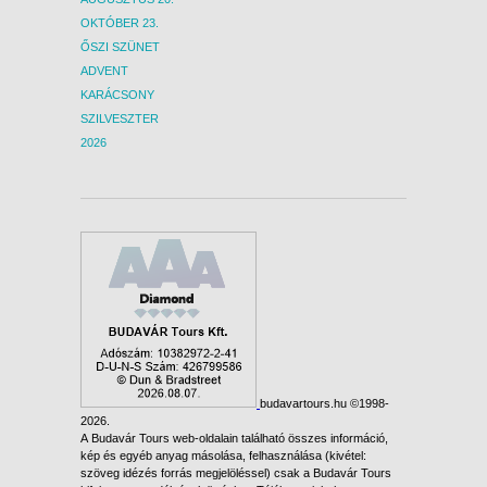
OKTÓBER 23.
ŐSZI SZÜNET
ADVENT
KARÁCSONY
SZILVESZTER
2026
budavartours.hu ©1998-
2026.
A Budavár Tours web-oldalain található összes információ,
kép és egyéb anyag másolása, felhasználása (kivétel:
szöveg idézés forrás megjelöléssel) csak a Budavár Tours