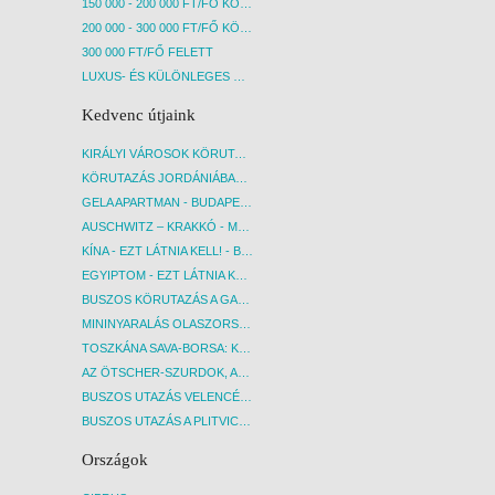
150 000 - 200 000 FT/FŐ KÖZÖTT
200 000 - 300 000 FT/FŐ KÖZÖTT
300 000 FT/FŐ FELETT
LUXUS- ÉS KÜLÖNLEGES UTAK
Kedvenc útjaink
KIRÁLYI VÁROSOK KÖRUTAZÁS KÖZVETLEN REPÜLŐJÁRATTAL - BUDAPEST, REPÜLŐ
KÖRUTAZÁS JORDÁNIÁBAN, HOLT-TENGERI PIHENÉSSEL - BUDAPEST, REPÜLŐ
GELA APARTMAN - BUDAPEST, REPÜLŐ
AUSCHWITZ – KRAKKÓ - MEGRÁZÓ IDŐUTAZÁS! - BUDAPEST, BUSZ
KÍNA - EZT LÁTNIA KELL! - BUDAPEST, REPÜLŐ
EGYIPTOM - EZT LÁTNIA KELL! - BUDAPEST, REPÜLŐ
BUSZOS KÖRUTAZÁS A GARDA-TÓ KÖRNYÉKÉN - BUDAPEST, BUSZ
MININYARALÁS OLASZORSZÁGBAN: ÉSZAK-OLASZ GYÖNGYSZEMEK NYOMÁBAN - BUDAPEST, BUSZ
TOSZKÁNA SAVA-BORSA: KÓSTOLÓK ÉS KULTURÁLIS UTAZÁS - BUDAPEST, BUSZ
AZ ÖTSCHER-SZURDOK, AUSZTRIA GRAND CANYONJA - BUDAPEST, BUSZ
BUSZOS UTAZÁS VELENCÉBE - BUDAPEST, BUSZ
BUSZOS UTAZÁS A PLITVICEI-TAVAK NEMZETI PARKBA - BUDAPEST, BUSZ
Országok