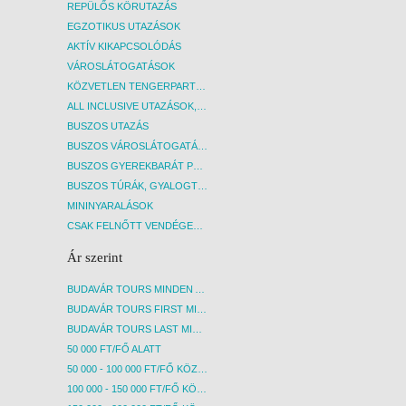
REPÜLŐS KÖRUTAZÁS
EGZOTIKUS UTAZÁSOK
AKTÍV KIKAPCSOLÓDÁS
VÁROSLÁTOGATÁSOK
KÖZVETLEN TENGERPARTI SZÁLLÁSOK
ALL INCLUSIVE UTAZÁSOK, NYARALÁSOK
BUSZOS UTAZÁS
BUSZOS VÁROSLÁTOGATÁSOK
BUSZOS GYEREKBARÁT PROGRAMOK
BUSZOS TÚRÁK, GYALOGTÚRÁK
MININYARALÁSOK
CSAK FELNŐTT VENDÉGEKET FOGADÓ SZÁLLÁSOK
Ár szerint
BUDAVÁR TOURS MINDEN AKCIÓS ÚT
BUDAVÁR TOURS FIRST MINUTE AKCIÓS UTAK
BUDAVÁR TOURS LAST MINUTE AKCIÓS UTAK
50 000 FT/FŐ ALATT
50 000 - 100 000 FT/FŐ KÖZÖTT
100 000 - 150 000 FT/FŐ KÖZÖTT