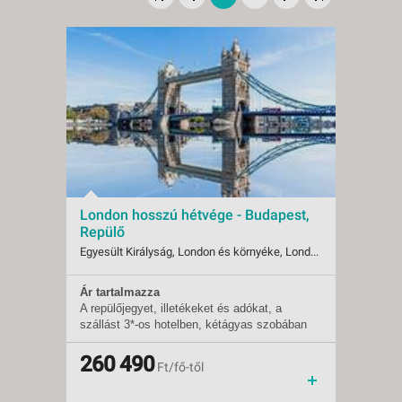
London hosszú hétvége - Budapest,
Repülő
Egyesült Királyság, London és környéke, London
Ár tartalmazza
Indulások:
2026.10.22-tól
A repülőjegyet, illetékeket és adókat, a
Időpontok:
1 db
szállást 3*-os hotelben, kétágyas szobában
Ellátás:
reggeli
reggelivel, transzfereket, magyar nyelvű
Szállás:
Hotel
idegenvezető az út során végig, helyi angol
Utazás:
260 490
menetrendszerinti járattal
Ft/fő-től
nyelvű idegenvezetőt, Temze sétahajózást,
gyalogos városnézéseket, a feladható 20