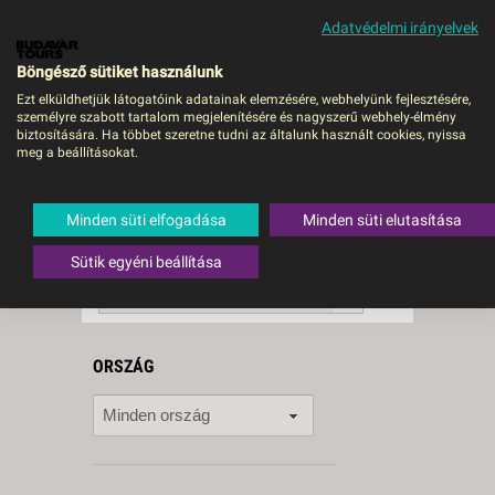
Adatvédelmi irányelvek
MENÜ
Böngésző sütiket használunk
Ezt elküldhetjük látogatóink adatainak elemzésére, webhelyünk fejlesztésére,
személyre szabott tartalom megjelenítésére és nagyszerű webhely-élmény
Nyugat-Európa
biztosítására. Ha többet szeretne tudni az általunk használt cookies, nyissa
meg a beállításokat.
34 db a keresésnek
Összesen
megfelelő utazást
találtunk.
Minden süti elfogadása
Minden süti elutasítása
A keresővel tovább szűkítheti a
találati listát!
Sütik egyéni beállítása
RENDEZÉS:
Ár szerint növekvő
ORSZÁG
Minden ország