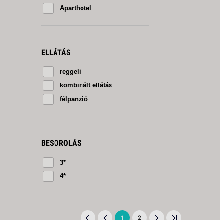
Aparthotel
ELLÁTÁS
reggeli
kombinált ellátás
félpanzió
BESOROLÁS
3*
4*
1
2