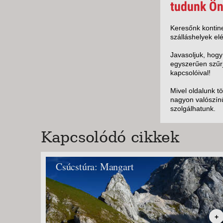
KÖZ
tudunk Ön
TEN
SZÁ
Keresőnk kontine
szálláshelyek elé
SZÁ
CSÚ
Javasoljuk, hogy
egyszerűen szűrj
BUD
kapcsolóival!
UTA
Mivel oldalunk t
nagyon valószínű
szolgálhatunk.
Kapcsolódó cikkek
Csúcstúra: Mangart
+