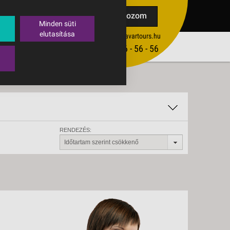
TAK
Feliratkozom
Minden süti
elutasítása
ertekesites@budavartours.hu
TIPPEK
(+36­ 1) 3 - 56 - 56 - 56
VISSZAJELZÉS KÜLDÉSE
RENDEZÉS:
Időtartam szerint csökkenő