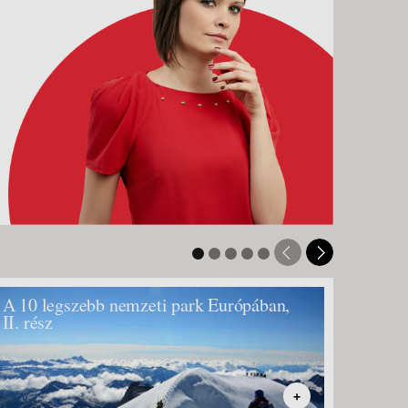
A 10 legszebb nemzeti park Európában,
Szlové
II. rész
+