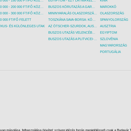
100 000 - 150 000 FT/FŐ KÖZÖTT
EGYIPTOM - EZT LÁTNIA KELL! - BUDAPEST, REPÜLŐ
KÍNA
150 000 - 200 000 FT/FŐ KÖZÖTT
BUSZOS KÖRUTAZÁS A GARDA-TÓ KÖRNYÉKÉN - BUDAPEST, BUSZ
MAROKKÓ
200 000 - 300 000 FT/FŐ KÖZÖTT
MININYARALÁS OLASZORSZÁGBAN: ÉSZAK-OLASZ GYÖNGYSZEMEK NYOMÁBAN - BUDAPEST, BUSZ
OLASZORSZÁG
0 000 FT/FŐ FELETT
TOSZKÁNA SAVA-BORSA: KÓSTOLÓK ÉS KULTURÁLIS UTAZÁS - BUDAPEST, BUSZ
SPANYOLORSZÁG
UXUS- ÉS KÜLÖNLEGES UTAK
AZ ÖTSCHER-SZURDOK, AUSZTRIA GRAND CANYONJA - BUDAPEST, BUSZ
AUSZTRIA
BUSZOS UTAZÁS VELENCÉBE - BUDAPEST, BUSZ
EGYIPTOM
BUSZOS UTAZÁS A PLITVICEI-TAVAK NEMZETI PARKBA - BUDAPEST, BUSZ
SZLOVÉNIA
MAGYARORSZÁG
PORTUGÁLIA
ag másolása, felhasználása (kivétel: szöveg idézés forrás megjelöléssel) csak a Budavár To