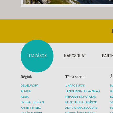
UTAZÁSOK
KAPCSOLAT
PART
Régiók
Téma szerint
Á
DÉL-EURÓPA
1 NAPOS UTAK
AFRIKA
TENGERPARTI NYARALÁS
ÁZSIA
REPÜLŐS KÖRUTAZÁS
NYUGAT-EURÓPA
EGZOTIKUS UTAZÁSOK
50
KARIB-TÉRSÉG
AKTÍV KIKAPCSOLÓDÁS
50