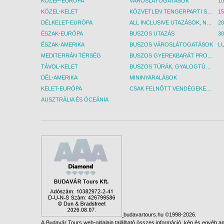
KÖZÉP-EURÓPA
VÁROSLÁTOGATÁSOK
KÖZEL-KELET
KÖZVETLEN TENGERPARTI SZÁLLÁSOK
DÉLKELET-EURÓPA
ALL INCLUSIVE UTAZÁSOK, NYARALÁSOK
ÉSZAK-EURÓPA
BUSZOS UTAZÁS
30
ÉSZAK-AMERIKA
BUSZOS VÁROSLÁTOGATÁSOK
L
MEDITERRÁN TÉRSÉG
BUSZOS GYEREKBARÁT PROGRAMOK
TÁVOL-KELET
BUSZOS TÚRÁK, GYALOGTÚRÁK
DÉL-AMERIKA
MININYARALÁSOK
KELET-EURÓPA
CSAK FELNŐTT VENDÉGEKET FOGADÓ SZÁLLÁSOK
AUSZTRÁLIA ÉS ÓCEÁNIA
budavartours.hu ©1998-2026.
A Budavár Tours web-oldalain található összes információ, kép és egyéb any