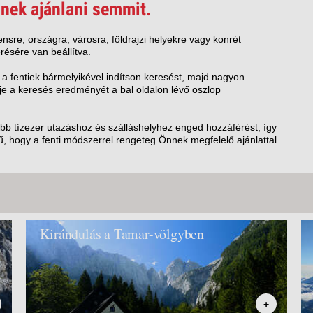
VETLEN
nek ajánlani semmit.
GERPARTI
LLÁSOK
nsre, országra, városra, földrajzi helyekre vagy konrét
résére van beállítva.
LLODÁK
SZDÁVAL
 a fentiek bármelyikével indítson keresést, majd nagyon
e a keresés eredményét a bal oldalon lévő oszlop
AVÁR TOURS
ZÁSOK
öbb tízezer utazáshoz és szálláshelyhez enged hozzáférést, így
, hogy a fenti módszerrel rengeteg Önnek megfelelő ajánlattal
Kirándulás a Tamar-völgyben
+