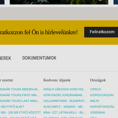
Iratkozzon fel Ön is hírlevelünkre!
Feliratkozom
DOKUMENTUMOK
NEREK
r szerint
Kedvenc útjaink
Országok
BUDAVÁR TOURS MINDEN AKCIÓS ÚT
KIRÁLYI VÁROSOK KÖRUTAZÁS KÖZVETLEN REPÜLŐJÁRATTAL - BUDAPEST, REPÜLŐ
CIPRUS
BUDAVÁR TOURS FIRST MINUTE AKCIÓS UTAK
KÖRUTAZÁS JORDÁNIÁBAN, HOLT-TENGERI PIHENÉSSEL - BUDAPEST, REPÜLŐ
GÖRÖGORSZÁG
BUDAVÁR TOURS LAST MINUTE AKCIÓS UTAK
GELA APARTMAN - BUDAPEST, REPÜLŐ
MÁLTA
 000 FT/FŐ ALATT
AUSCHWITZ – KRAKKÓ - MEGRÁZÓ IDŐUTAZÁS! - BUDAPEST, BUSZ
HORVÁTORSZÁG
 000 - 100 000 FT/FŐ KÖZÖTT
KÍNA - EZT LÁTNIA KELL! - BUDAPEST, REPÜLŐ
JORDÁNIA