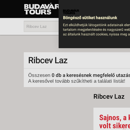
UTAZÁS
LAST MINUTE NYAR
Böngésző sütiket használunk
202
Ezt elküldhetjük látogatóink adatainak ele
tartalom megjelenítésére és nagyszerű web
BUS
az általunk használt cookies, nyissa meg a
TEN
ÜDÜ
Ribcev Laz
KÖR
CSA
0 db a keresésnek megfelelő utazá
Összesen
A keresővel tovább szűkítheti a találati listát!
UTA
IND
Ribcev Laz
AKT
EGZ
Sajnos, a 
VÁR
volt siker