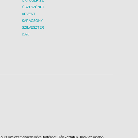
OKTÓBER 23.
ŐSZI SZÜNET
ADVENT
KARÁCSONY
SZILVESZTER
2026
urs kifejezett engedélyével történhet. Tájékoztatjuk, hogy az oldalon