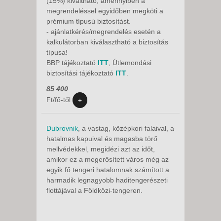
(15%) kiváltható, amennyiben a
Üdülőhelyi és regisztrációs díj
megrendeléssel egyidőben megköti a
(helyszínen fizetendő):
12 év felett: 15
prémium típusú biztosítást.
EUR/fő
- ajánlatkérés/megrendelés esetén a
kalkulátorban kiválasztható a biztosítás
Belépők a helyszínen:
kb. 70 Eur / fő
típusa!
(Jajce, Una Nemzeti Park, Plitvice
BBP tájékoztató
ITT
, Útlemondási
nemzeti park)
biztosítási tájékoztató
ITT
.
Minimum létszám: 35 fő.
85 400
A programváltozás jogát fenntartjuk!
Ft/fő-től
+
A részvételi díj tartalmazza:
autóbuszos utazást, szállást étkezéssel,
Dubrovnik
, a vastag, középkori falaival, a
programokat, magyar idegenvezetőt.
hatalmas kapuival és magasba törő
A részvételi díj nem tartalmazza:
mellvédekkel, megidézi azt az időt,
baleset-, betegség-, és
amikor ez a megerősített város még az
poggyászbiztosítás díját, útlemondási
egyik fő tengeri hatalomnak számított a
díjat, üdülőhelyi díjat és a belépőket,
harmadik legnagyobb haditengerészeti
valamint a felárakat.
flottájával a Földközi-tengeren.