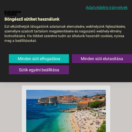
Adatvédelmi irányelvek
MENÜ
Böngésző sütiket használunk
Ezt elküldhetjük látogatóink adatainak elemzésére, webhelyünk fejlesztésére,
személyre szabott tartalom megjelenítésére és nagyszerű webhely-élmény
biztosítására. Ha többet szeretne tudni az általunk használt cookies, nyissa
meg a beállításokat.
A film csak
pörög:
Minden süti elfogadása
Minden süti elutasítása
Sütik egyéni beállítása
Dubrovnik