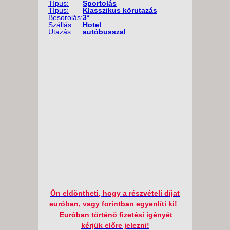
Típus:
Sportolás
Típus:
Klasszikus körutazás
Besorolás:
3*
Szállás:
Hotel
Utazás:
autóbusszal
Ön eldöntheti, hogy a részvételi díjat
euróban, vagy forintban egyenlíti ki!
Euróban történő fizetési igényét
kérjük előre jelezni!