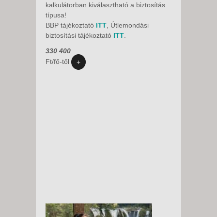
kalkulátorban kiválasztható a biztosítás
baleset-, betegség- és
típusa!
poggyászbiztosítás, útlemondási
BBP tájékoztató
ITT
, Útlemondási
biztosítás, üdülőhelyi és regisztrációs
biztosítási tájékoztató
ITT
.
díjat, fakultatív programokat és a
belépőket.
330 400
Ft/fő-től
+