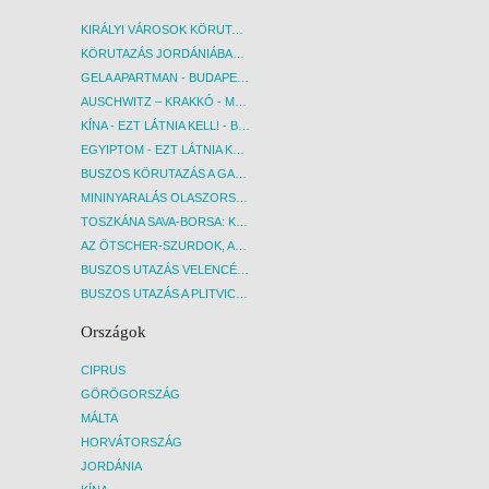
KIRÁLYI VÁROSOK KÖRUTAZÁS KÖZVETLEN REPÜLŐJÁRATTAL - BUDAPEST, REPÜLŐ
KÖRUTAZÁS JORDÁNIÁBAN, HOLT-TENGERI PIHENÉSSEL - BUDAPEST, REPÜLŐ
GELA APARTMAN - BUDAPEST, REPÜLŐ
AUSCHWITZ – KRAKKÓ - MEGRÁZÓ IDŐUTAZÁS! - BUDAPEST, BUSZ
KÍNA - EZT LÁTNIA KELL! - BUDAPEST, REPÜLŐ
EGYIPTOM - EZT LÁTNIA KELL! - BUDAPEST, REPÜLŐ
BUSZOS KÖRUTAZÁS A GARDA-TÓ KÖRNYÉKÉN - BUDAPEST, BUSZ
MININYARALÁS OLASZORSZÁGBAN: ÉSZAK-OLASZ GYÖNGYSZEMEK NYOMÁBAN - BUDAPEST, BUSZ
TOSZKÁNA SAVA-BORSA: KÓSTOLÓK ÉS KULTURÁLIS UTAZÁS - BUDAPEST, BUSZ
AZ ÖTSCHER-SZURDOK, AUSZTRIA GRAND CANYONJA - BUDAPEST, BUSZ
BUSZOS UTAZÁS VELENCÉBE - BUDAPEST, BUSZ
BUSZOS UTAZÁS A PLITVICEI-TAVAK NEMZETI PARKBA - BUDAPEST, BUSZ
Országok
CIPRUS
GÖRÖGORSZÁG
MÁLTA
HORVÁTORSZÁG
JORDÁNIA