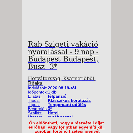
Rab Szigeti vakáció
nyaralással - 9 nap -
Budapest Budapest,
Busz 3*
Horvátország, Kvarner-öböl,
Rijeka
Indulások:
2026.08.19-tól
Időpontok:
1 db
Ellátás:
félpanzió
Típus:
Klasszikus körutazás
Típus:
Tengerparti üdülés
Besorolás:
3*
Szállás:
Hotel
Utazás:
autóbusszal
Ön eldöntheti, hogy a részvételi díjat
euróban, vagy forintban egyenlíti ki!
Euróban történő fizetési igényét