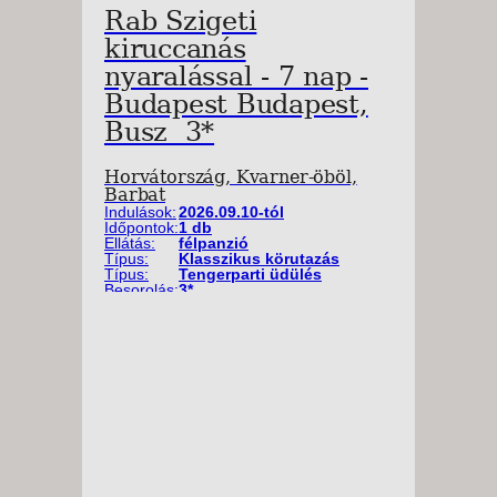
Rab Szigeti
kiruccanás
nyaralással - 7 nap -
Budapest Budapest,
Busz 3*
Horvátország, Kvarner-öböl,
Barbat
Indulások:
2026.09.10-tól
Időpontok:
1 db
Ellátás:
félpanzió
Típus:
Klasszikus körutazás
Típus:
Tengerparti üdülés
Besorolás:
3*
Szállás:
Hotel
Utazás:
autóbusszal