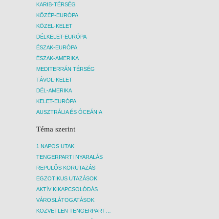
KARIB-TÉRSÉG
KÖZÉP-EURÓPA
KÖZEL-KELET
DÉLKELET-EURÓPA
ÉSZAK-EURÓPA
ÉSZAK-AMERIKA
MEDITERRÁN TÉRSÉG
TÁVOL-KELET
DÉL-AMERIKA
KELET-EURÓPA
AUSZTRÁLIA ÉS ÓCEÁNIA
Téma szerint
1 NAPOS UTAK
TENGERPARTI NYARALÁS
REPÜLŐS KÖRUTAZÁS
EGZOTIKUS UTAZÁSOK
AKTÍV KIKAPCSOLÓDÁS
VÁROSLÁTOGATÁSOK
KÖZVETLEN TENGERPARTI SZÁLLÁSOK