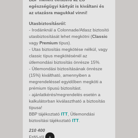
esetén):
egészségügyi kártyát is kiváltani és
- Hajókirándulás Losinj szigetre:
55
az utazásra magukkal vinni!
EUR/felnőtt, gyermek 12 évig 35 EUR/fő.
-
Kis hajó transzfer Suha Puntara: kb
.
Utasbiztosításról:
15 Eur/fő
- Irodánknál a Colonnade/Atlasz biztosító
utasbiztosítását lehet megkötni (
Classic
Belépők a helyszínen:
visszautón kb. 7
vagy
Premium
típus).
Eur/fő a Senji vár - igény szerint
- Utas biztosítás megkötése nélkül, vagy
classic típus megkötésénél az
Minimum létszám:
35 fő.
útlemondási biztosítás önrésze 15%.
A részvételi díj tartalmazza:
- Útlemondási biztosításának önrésze
autóbuszos utazás, 6 éjszakai szállás
(15%) kiváltható, amennyiben a
félpanzióval, magyar idegenvezetőt,
megrendeléssel egyidőben megköti a
programokat.
prémium típusú biztosítást.
A részvételi díj nem tartalmazza:
- ajánlatkérés/megrendelés esetén a
baleset-, betegség- és
kalkulátorban kiválasztható a biztosítás
poggyászbiztosítás, útlemondási
típusa!
biztosítás, üdülőhelyi és regisztrációs
BBP tájékoztató
ITT
, Útlemondási
díjat, fakultatív programokat és a
biztosítási tájékoztató
ITT
.
belépőket.
210 400
Ft/fő-től
+