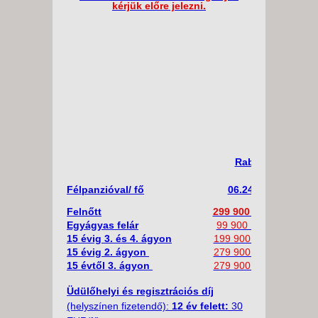
kérjük előre jelezni.
Rab Szigeti vakác
ELŐFOG
Félpanzióval/ fő
06.24 - 07.02.
Felnőtt
299 900 Ft (800 Eur)
Egyágyas felár
99 900 Ft (270 Eur)
15 évig 3. és 4. ágyon
199 900 Ft (535 Eur)
15 évig 2. ágyon
279 900 Ft (750 Eur)
15 évtől 3. ágyon
279 900 Ft (750 Eur)
Üdülőhelyi és regisztrációs díj
(helyszínen fizetendő):
12 év felett:
30