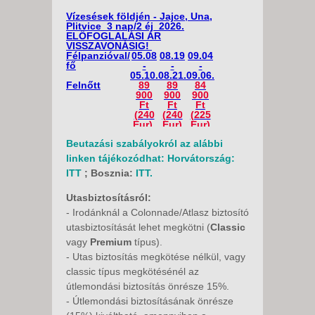
Vízesések földjén - Jajce, Una,
Plitvice 3 nap/2 éj 2026.
ELŐFOGLALÁSI ÁR
VISSZAVONÁSIG!
Félpanzióval/
05.08
08.19
09.04
fő
-
-
-
05.10.
08.21.
09.06.
Felnőtt
89
89
84
900
900
900
Ft
Ft
Ft
(240
(240
(225
Eur)
Eur)
Eur)
Egyágyas
29
39
59
Beutazási szabályokról az alábbi
felár
900
900
900
Ft (80
Ft
Ft
linken tájékozódhat: Horvátország:
Eur)
(105
(160
ITT
; Bosznia:
ITT.
Eur)
Eur)
Gyermek 15
74
84
79
évig 3.
900
900
900
Utasbiztosításról:
ágyon
Ft
Ft
Ft
- Irodánknál a Colonnade/Atlasz biztosító
(200
(225
(215
Eur)
Eur)
Eur)
utasbiztosítását lehet megkötni (
Classic
vagy
Premium
típus).
Figyelem!
Társítási lehetőség, 2 ágyas
- Utas biztosítás megkötése nélkül, vagy
szobákban!
classic típus megkötésénél az
Egyágyas felár nélkül foglalható,
útlemondási biztosítás önrésze 15%.
amennyiben vállalja a garantált társítást
- Útlemondási biztosításának önrésze
2 ágyas szobában!