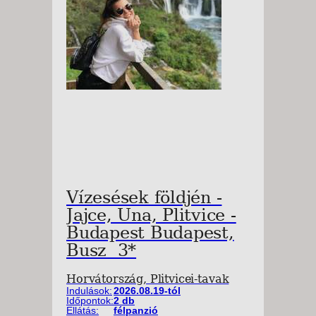
Vízesések földjén -
Jajce, Una, Plitvice -
Budapest Budapest,
Busz 3*
Horvátország, Plitvicei-tavak
Indulások:
2026.08.19-tól
Időpontok:
2 db
Ellátás:
félpanzió