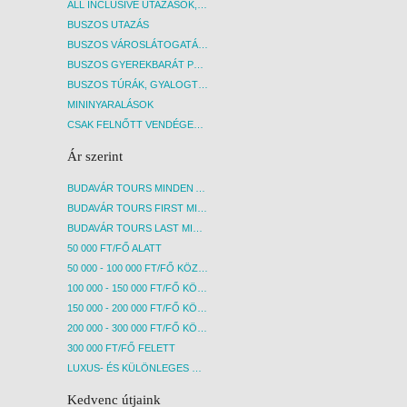
ALL INCLUSIVE UTAZÁSOK, NYARALÁSOK
BUSZOS UTAZÁS
BUSZOS VÁROSLÁTOGATÁSOK
BUSZOS GYEREKBARÁT PROGRAMOK
BUSZOS TÚRÁK, GYALOGTÚRÁK
MININYARALÁSOK
CSAK FELNŐTT VENDÉGEKET FOGADÓ SZÁLLÁSOK
Ár szerint
BUDAVÁR TOURS MINDEN AKCIÓS ÚT
BUDAVÁR TOURS FIRST MINUTE AKCIÓS UTAK
BUDAVÁR TOURS LAST MINUTE AKCIÓS UTAK
50 000 FT/FŐ ALATT
50 000 - 100 000 FT/FŐ KÖZÖTT
100 000 - 150 000 FT/FŐ KÖZÖTT
150 000 - 200 000 FT/FŐ KÖZÖTT
200 000 - 300 000 FT/FŐ KÖZÖTT
300 000 FT/FŐ FELETT
LUXUS- ÉS KÜLÖNLEGES UTAK
Kedvenc útjaink