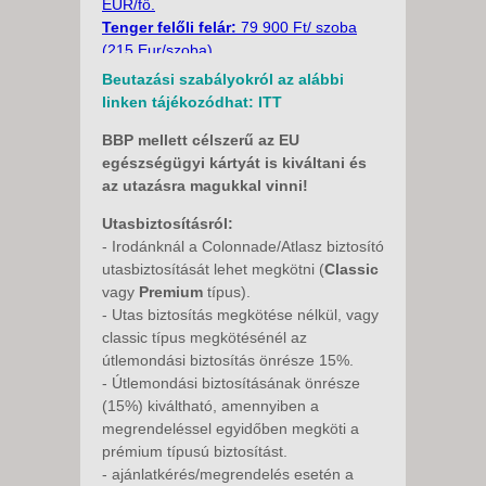
EUR/fő.
Tenger felőli felár:
79 900 Ft/ szoba
(215 Eur/szoba).
Beutazási szabályokról az alábbi
Fakultatív program (min. 25 fő
linken tájékozódhat:
ITT
esetén):
-
Hajókirándulás Losinj szigetre:
55
BBP mellett célszerű az EU
EUR/felnőtt, gyermek 12 évig 35 EUR/fő.
egészségügyi kártyát is kiváltani és
-
Kis hajó transzfer Suha Puntara
: kb
az utazásra magukkal vinni!
15 Eur/fő
Utasbiztosításról:
-
Kis hajó transzfer Pudaricara
: kb 20
- Irodánknál a Colonnade/Atlasz biztosító
Eur/fő
utasbiztosítását lehet megkötni (
Classic
Belépők a helyszínen:
kb. 7 Eur/fő a
vagy
Premium
típus).
Senji vár
- Utas biztosítás megkötése nélkül, vagy
classic típus megkötésénél az
Minimum létszám: 35 fő.
útlemondási biztosítás önrésze 15%.
- Útlemondási biztosításának önrésze
A részvételi díj tartalmazza:
(15%) kiváltható, amennyiben a
autóbuszos utazás, kompköltséget, 8
megrendeléssel egyidőben megköti a
éjszakai szállás félpanzióval, magyar
prémium típusú biztosítást.
idegenvezetőt, programokat.
- ajánlatkérés/megrendelés esetén a
A részvételi díj nem tartalmazza: