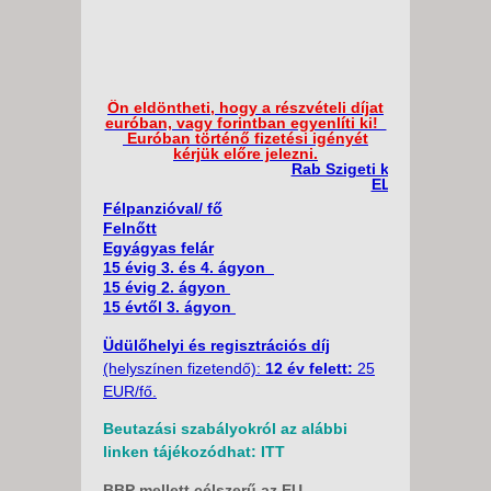
Ön eldöntheti, hogy a részvételi díjat
euróban, vagy forintban egyenlíti ki!
Euróban történő fizetési igényét
kérjük előre jelezni.
Rab Szigeti kiruccanás nyar
ELŐFOGLALÁSI
Félpanzióval/ fő
Felnőtt
Egyágyas felár
15 évig 3. és 4. ágyon
15 évig 2. ágyon
15 évtől 3. ágyon
Üdülőhelyi és regisztrációs díj
(helyszínen fizetendő):
12 év felett:
25
EUR/fő.
Tenger felőli felár:
59 900 Ft/ szoba
Beutazási szabályokról az alábbi
(160 Eur/szoba).
linken tájékozódhat:
ITT
Fakultatív program (min. 25 fő
BBP mellett célszerű az EU