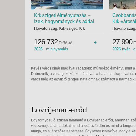
Krk szigeti élményutazás –
Csobbanás 
Ízek, hagyományok és adriai
Krk-városá
varázslat - Budapest, Busz 3*
Busz
Horvátország, Krk-sziget, Krk
Horvátország,
126 732
27 990
+
Ft/fő-től
F
2026 mininyaralás
2026 nyár 
Kevés város kínál magával ragadóbb múltidéző élményt, mint a fa
Dubrovnik, a vastag, középkori falaival, a hatalmas kapuival és
város még az egyik fő tengeri hatalomnak számított a harmadik 
Lovrijenac-erőd
Egy tornyosuló sziklán található a Lovrijenac erőd, ahonnan szép
visszaverje a támadókat mind a szárazföldön és mind a tengeren
alakja, és a lépcsőzetes teraszai úgy lettek kialakítva, hogy alk