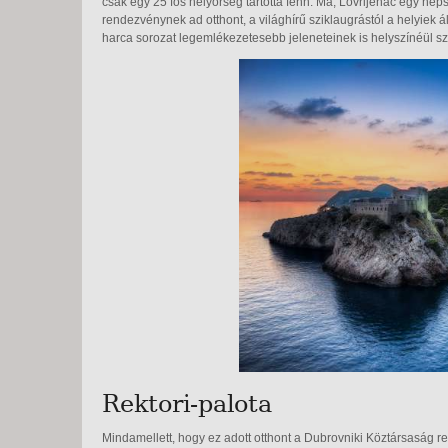
csak egy 25 fős helyőrség tartotta fenn. Ma, Lovrijenac egy né
rendezvénynek ad otthont, a világhírű sziklaugrástól a helyiek 
harca sorozat legemlékezetesebb jeleneteinek is helyszínéül sz
Rektori-palota
Mindamellett, hogy ez adott otthont a Dubrovniki Köztársaság rekto