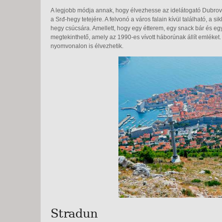
A legjobb módja annak, hogy élvezhesse az idelátogató Dubrovn
a Srđ-hegy tetejére. A felvonó a város falain kívül található, a s
hegy csúcsára. Amellett, hogy egy étterem, egy snack bár és egy
megtekinthető, amely az 1990-es vívott háborúnak állít emléket
nyomvonalon is élvezhetik.
Stradun