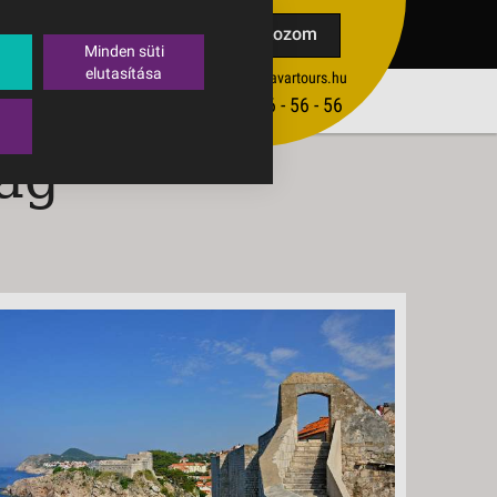
TAK
Feliratkozom
Minden süti
elutasítása
ertekesites@budavartours.hu
TIPPEK
(+36­ 1) 3 - 56 - 56 - 56
VISSZAJELZÉS KÜLDÉSE
ság