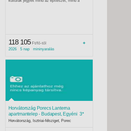
kultúrák jegyeit mind az építészet, mind a
művészetek területén. Fővárosa, Szarajevo
ezen jegyek szinte mindegyikével rendelkezik,
csakúgy mint Mostar, mely városokat szintén
meglátogatjuk programunk során. Kényelmes
hotel, félpanziós ellátás vár az ország igen
rövid tengerpartján.
118 105
+
Ft/fő-től
2026 5 nap mininyaralás
Horvátország Porecs Lanterna
apartmantelep - Budapest, Egyéni 3*
Horvátország, Isztriai-félsziget, Porec