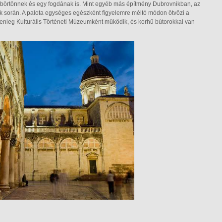
gy börtönnek és egy fogdának is. Mint egyéb más építmény Dubrovnikban, az
ok során. A palota egységes egészként figyelemre méltó módon ötvözi a
elenleg Kulturális Történeti Múzeumként működik, és korhű bútorokkal van