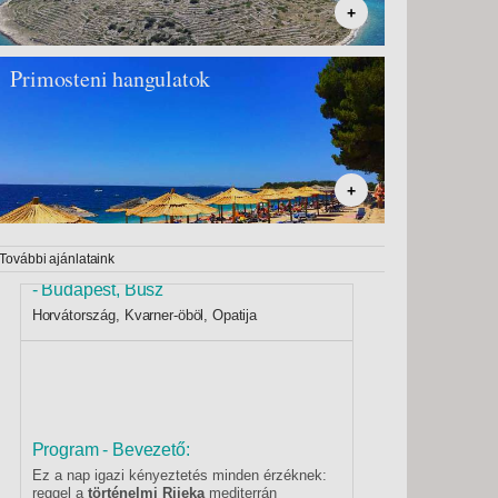
+
Primosteni hangulatok
+
További ajánlataink
Egynapos csokoládés kaland az Adrián
- Budapest, Busz
Horvátország, Kvarner-öböl, Opatija
Program - Bevezető:
Ez a nap igazi kényeztetés minden érzéknek:
reggel a
történelmi Rijeka
mediterrán