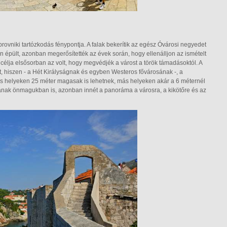
rovniki tartózkodás fénypontja. A falak bekerítik az egész Óvárosi negyedet
an épült, azonban megerősítették az évek során, hogy ellenálljon az ismételt
élja elsősorban az volt, hogy megvédjék a várost a török támadásoktól. A
, hiszen - a Hét Királyságnak és egyben Westeros fővárosának -, a
egyes helyeken 25 méter magasak is lehetnek, más helyeken akár a 6 méternél
tanak önmagukban is, azonban innét a panoráma a városra, a kikötőre és az