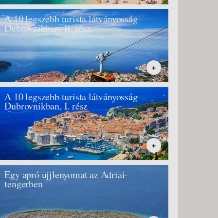
A 10 legszebb turista látványosság
Dubrovnikban, II. rész
+
A 10 legszebb turista látványosság
Dubrovnikban, I. rész
+
Egy apró ujjlenyomat az Adriai-
tengerben