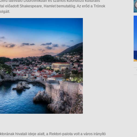
pszerű látnivaló Dubrovnikban és számos különböző kulturális
által előadott Shakespeare, Hamlet bemutatóig. Az erőd a Trónok
olgált.
rának hivatali ideje alatt, a Rektori-palota volt a város irányító