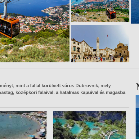
VETLEN
GERPARTI
LLÁSOK
LLODÁK
SZDÁVAL
AVÁR TOURS
ZÁSOK
ényt, mint a fallal körülvett város Dubrovnik, mely
 vastag, középkori falaival, a hatalmas kapuival és magasba