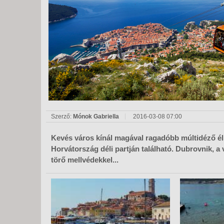
KÖZ
TEN
SZÁ
SZÁ
CSÚ
BUD
UTA
Szerző:
Mónok Gabriella
2016-03-08 07:00
Kevés város kínál magával ragadóbb múltidéző élm
Horvátország déli partján található. Dubrovnik, a
törő mellvédekkel...