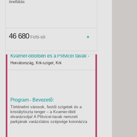
önellátás
46 680
+
Ft/fő-től
Mininyaralás Horvátországban: A
Kvarner-öbölben és a Plitvicei tavak -
Last minute
Budapest, Busz 2*
Horvátország, Krk-sziget, Krk
Program - Bevezető:
Történelmi városok, festői szigetek és a
kristálytiszta tenger – a Kvarner-öböl
elvarázsolja! A Plitvicei-tavak nemzeti
parkjának varázslatos szépsége koronázza
meg a kirándulást.
Krk-sziget borai, Opatija szecessziós