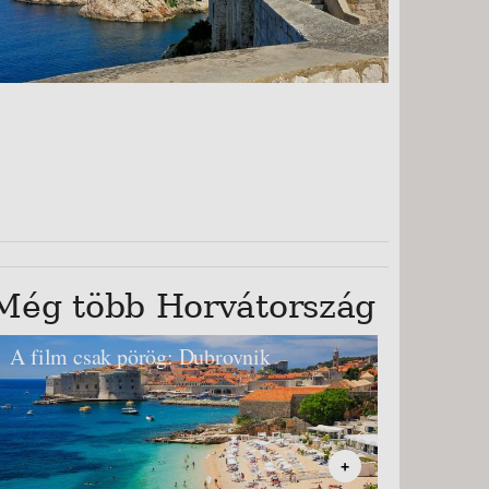
Még több Horvátország
A film csak pörög: Dubrovnik
+