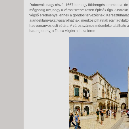
Dubrovnik nagy részét 1667-ben egy földrengés lerombolta, de a
mégpedig azt, hogy a várost szervezetten építsék újjá. A barok
végső eredményei ennek a gondos tervezésnek. Keresztülhalad
ajándéktárgyakat vásárolhatnak, megkóstolhatnak egy fagylalto
hagyományos esti sétára. A város számos műemléke található a 
harangtorony, a főutca végén a Luza téren.