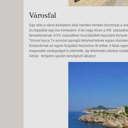
Városfal
Egy séta a város középkori falai mentén minden bizonnyal a dub
és legalább egy óra körbejárni. A fal nagy része a XIII. századb
támadásoknak. A XV. században hozzáépített impozáns tornyok c
Trónok harca Tv-sorozat rajongói felismerhetnek egyes részeket
Királyvárnak az egyes forgatási helyszínei itt voltak. A falak 
magasabb vastagságot is elérhetik, így félelmetes látvány nyúj
Adriai - tengerre igazán lenyűgöző látvány!