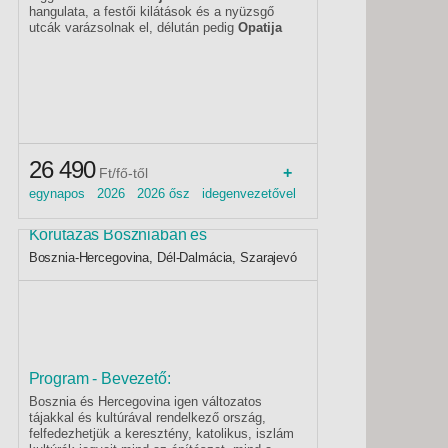
hangulata, a festői kilátások és a nyüzsgő
utcák varázsolnak el, délután pedig
Opatija
eleganciája és a
Csokoládéfesztivál
édes
forgataga tölti meg a levegőt ízekkel és
illatokkal. A kultúra, a tengerpart és a
gasztronómiai élmények tökéletes egyensúlya
egy különleges, emlékezetes őszi
kirándulásban.
26 490
+
Ft/fő-től
egynapos 2026 2026 ősz idegenvezetővel
Mininyaralás mandarinszürettel -
Körutazás Boszniában és
Horvátországban - Budapest, Busz 3*
Bosznia-Hercegovina, Dél-Dalmácia, Szarajevó
Program - Bevezető:
Bosznia és Hercegovina igen változatos
tájakkal és kultúrával rendelkező ország,
felfedezhetjük a keresztény, katolikus, iszlám