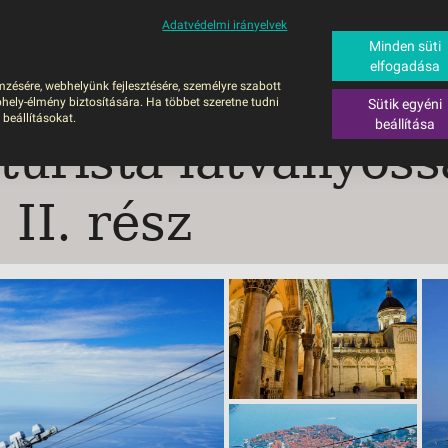
Adatvédelmi irányelvek
ALÁS
BUSZOS UTAZÁSOK
RÖVID NYARALÁSOK
SÚGÓ
HAJÓU
Minden süti
elfogadása
6
mzésére, webhelyünk fejlesztésére, személyre szabott
UTAZÁS
hely-élmény biztosítására. Ha többet szeretne tudni
Sütik egyéni
ZOS UTAZÁSOK
 beállításokat.
beállítása
turista látványos
GERPARTI
LÉSEK
II. rész
UTAZÁS
LÁDI ÜDÜLÉS
ZÁSOK DEBRECENI
ULÁSSAL
ÍV KIKAPCSOLÓDÁS
OTIKUS UTAK
OSLÁTOGATÁS