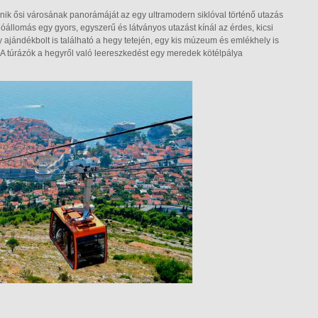
ik ősi városának panorámáját az egy ultramodern siklóval történő utazás
iklóállomás egy gyors, egyszerű és látványos utazást kínál az érdes, kicsi
 ajándékbolt is található a hegy tetején, egy kis múzeum és emlékhely is
. A túrázók a hegyről való leereszkedést egy meredek kötélpálya