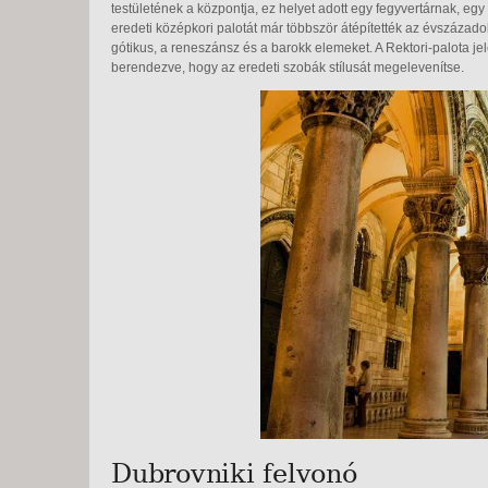
testületének a központja, ez helyet adott egy fegyvertárnak, e
eredeti középkori palotát már többször átépítették az évszázad
gótikus, a reneszánsz és a barokk elemeket. A Rektori-palota j
berendezve, hogy az eredeti szobák stílusát megelevenítse.
Dubrovniki felvonó