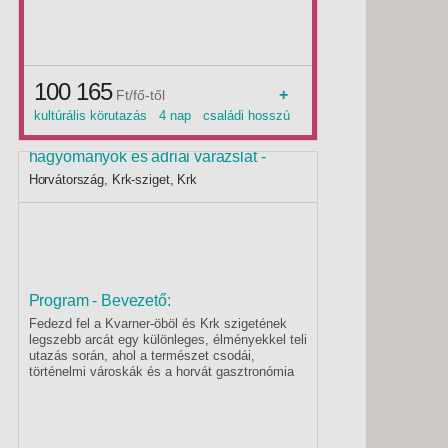
hangulata és a Plitvicei-tavak smaragd tavai
mind felejthetetlen élményeket nyújtanak. Egy
kirándulás, ahol a természet és kultúra
találkozik.
100 165
+
Ft/fő-től
kultúrális körutazás 4 nap családi hosszú
hétvége mininyaralás
Krk szigeti élményutazás – Ízek,
hagyományok és adriai varázslat -
Budapest, Busz 3*
Horvátország, Krk-sziget, Krk
Program - Bevezető:
Fedezd fel a Kvarner-öböl és Krk szigetének
legszebb arcát egy különleges, élményekkel teli
utazás során, ahol a természet csodái,
történelmi városkák és a horvát gasztronómia
legjava találkozik!