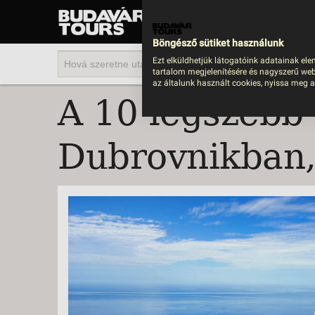
UTAZÁS
LAST MINUTE NYAR
Böngésző sütiket használunk
202
Ezt elküldhetjük látogatóink adatainak ele
tartalom megjelenítésére és nagyszerű web
BUS
az általunk használt cookies, nyissa meg a
A 10 legszebb 
TEN
ÜDÜ
Dubrovnikban, 
KÖR
CSA
UTA
IND
AKT
EGZ
VÁR