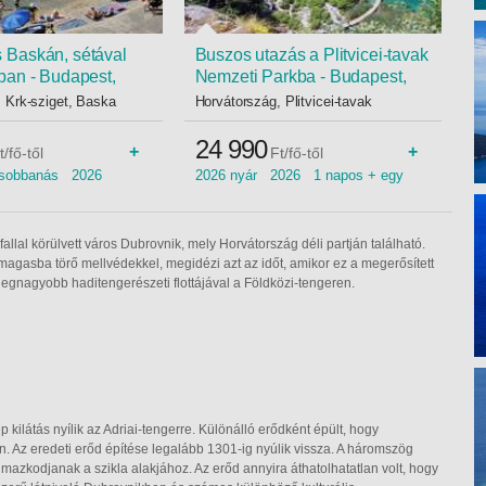
Baskán, sétával
Buszos utazás a Plitvicei-tavak
ban - Budapest,
Nemzeti Parkba - Budapest,
Busz
 Krk-sziget, Baska
Horvátország, Plitvicei-tavak
24 990
+
+
t/fő-től
Ft/fő-től
csobbanás 2026
2026 nyár 2026 1 napos + egy
kicsi 2026 tavasz családi túra
tavasz nyár
llal körülvett város Dubrovnik, mely Horvátország déli partján található.
 magasba törő mellvédekkel, megidézi azt az időt, amikor ez a megerősített
legnagyobb haditengerészeti flottájával a Földközi-tengeren.
 kilátás nyílik az Adriai-tengerre. Különálló erődként épült, hogy
. Az eredeti erőd építése legalább 1301-ig nyúlik vissza. A háromszög
almazkodjanak a szikla alakjához. Az erőd annyira áthatolhatatlan volt, hogy