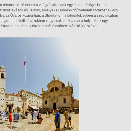
 rekonstrukció ennek a virágzó városnak egy új lehetőséget is adott,
k stílusú lakások és üzletek, amelyek Dubrovnik főútvonalán sorakoznak egy
va az Óváros központján, a Stradun-on, a látogatók ebben a szép utcában
t a járda melletti kávézókban vagy csatlakozhatnak a helyiekhez egy
Stradun-on, többek között a mérföldkőnek számító XV. századi