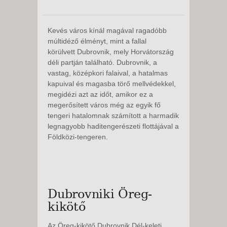
Kevés város kínál magával ragadóbb
múltidéző élményt, mint a fallal
körülvett Dubrovnik, mely Horvátország
déli partján található. Dubrovnik, a
vastag, középkori falaival, a hatalmas
kapuival és magasba törő mellvédekkel,
megidézi azt az időt, amikor ez a
megerősített város még az egyik fő
tengeri hatalomnak számított a harmadik
legnagyobb haditengerészeti flottájával a
Földközi-tengeren.
Dubrovniki Öreg-
kikötő
Az Öreg-kikötő Dubrovnik Dél-keleti