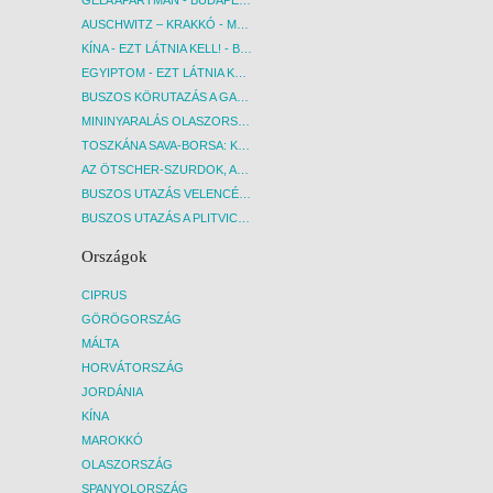
GELA APARTMAN - BUDAPEST, REPÜLŐ
AUSCHWITZ – KRAKKÓ - MEGRÁZÓ IDŐUTAZÁS! - BUDAPEST, BUSZ
KÍNA - EZT LÁTNIA KELL! - BUDAPEST, REPÜLŐ
EGYIPTOM - EZT LÁTNIA KELL! - BUDAPEST, REPÜLŐ
BUSZOS KÖRUTAZÁS A GARDA-TÓ KÖRNYÉKÉN - BUDAPEST, BUSZ
MININYARALÁS OLASZORSZÁGBAN: ÉSZAK-OLASZ GYÖNGYSZEMEK NYOMÁBAN - BUDAPEST, BUSZ
TOSZKÁNA SAVA-BORSA: KÓSTOLÓK ÉS KULTURÁLIS UTAZÁS - BUDAPEST, BUSZ
AZ ÖTSCHER-SZURDOK, AUSZTRIA GRAND CANYONJA - BUDAPEST, BUSZ
BUSZOS UTAZÁS VELENCÉBE - BUDAPEST, BUSZ
BUSZOS UTAZÁS A PLITVICEI-TAVAK NEMZETI PARKBA - BUDAPEST, BUSZ
Országok
CIPRUS
GÖRÖGORSZÁG
MÁLTA
HORVÁTORSZÁG
JORDÁNIA
KÍNA
MAROKKÓ
OLASZORSZÁG
SPANYOLORSZÁG