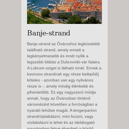
Banje-strand
Banje-strand az Óvároshoz legközelebb
található strand, amely emiatt a
legkényelmesebb és innét nyílik a
legszebb kilátás a Dubrovniki-vár falaira.
A Lokrum-sziget is látható innét. Ennek a
kavicsos strandnak egy része belépődíj
köteles - azonban van egy nyilvános
része is -, amely mindig élénkebb és
pihentetőbb. Ez egy nagyszerű módja
annak, hogy az Óvárosban történő
városnézést követően a forróságban a
nyaraló lehűtse magát. A tengerparton
strandröplabdázni, mini focizni, vagy
vízilabdázni is lehet és az idelátogató
nyugágyban fekve élvezheti a hűsítő