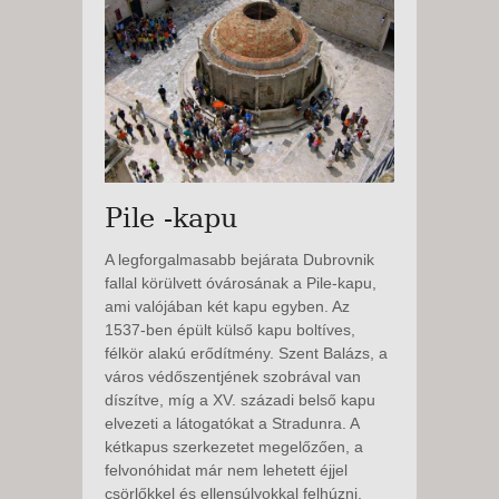
Pile -kapu
A legforgalmasabb bejárata Dubrovnik
fallal körülvett óvárosának a Pile-kapu,
ami valójában két kapu egyben. Az
1537-ben épült külső kapu boltíves,
félkör alakú erődítmény. Szent Balázs, a
város védőszentjének szobrával van
díszítve, míg a XV. századi belső kapu
elvezeti a látogatókat a Stradunra. A
kétkapus szerkezetet megelőzően, a
felvonóhidat már nem lehetett éjjel
csörlőkkel és ellensúlyokkal felhúzni.