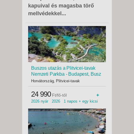
kapuival és magasba törő
mellvédekkel...
Buszos utazás a Plitvicei-tavak
Nemzeti Parkba - Budapest, Busz
Horvátország, Plitvicei-tavak
24 990
+
Ft/fő-től
2026 nyár 2026 1 napos + egy kicsi
2026 tavasz családi túra tavasz nyár