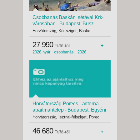
Csobbanás Baskán, sétával Krk-
városában - Budapest, Busz
Horvátország, Krk-sziget, Baska
27 990
+
Ft/fő-től
2026 nyár csobbanás 2026
Horvátország Porecs Lanterna
apartmantelep - Budapest, Egyéni
3*
Horvátország, Isztriai-félsziget, Porec
46 680
+
Ft/fő-től