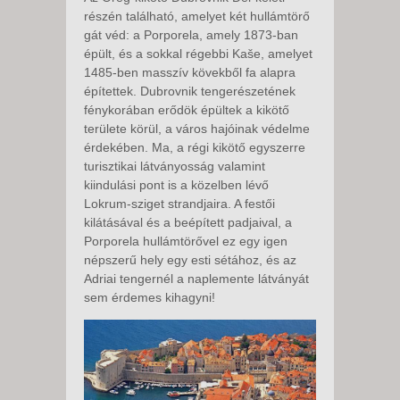
részén található, amelyet két hullámtörő
gát véd: a Porporela, amely 1873-ban
épült, és a sokkal régebbi Kaše, amelyet
1485-ben masszív kövekből fa alapra
építettek. Dubrovnik tengerészetének
fénykorában erődök épültek a kikötő
területe körül, a város hajóinak védelme
érdekében. Ma, a régi kikötő egyszerre
turisztikai látványosság valamint
kiindulási pont is a közelben lévő
Lokrum-sziget strandjaira. A festői
kilátásával és a beépített padjaival, a
Porporela hullámtörővel ez egy igen
népszerű hely egy esti sétához, és az
Adriai tengernél a naplemente látványát
sem érdemes kihagyni!