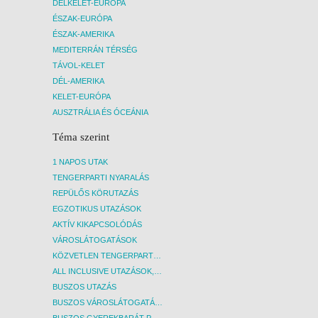
DÉLKELET-EURÓPA
ÉSZAK-EURÓPA
ÉSZAK-AMERIKA
MEDITERRÁN TÉRSÉG
TÁVOL-KELET
DÉL-AMERIKA
KELET-EURÓPA
AUSZTRÁLIA ÉS ÓCEÁNIA
Téma szerint
1 NAPOS UTAK
TENGERPARTI NYARALÁS
REPÜLŐS KÖRUTAZÁS
EGZOTIKUS UTAZÁSOK
AKTÍV KIKAPCSOLÓDÁS
VÁROSLÁTOGATÁSOK
KÖZVETLEN TENGERPARTI SZÁLLÁSOK
ALL INCLUSIVE UTAZÁSOK, NYARALÁSOK
BUSZOS UTAZÁS
BUSZOS VÁROSLÁTOGATÁSOK