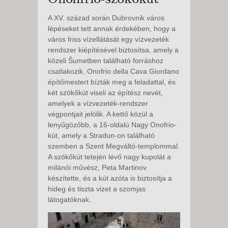
A XV. század során Dubrovnik város
lépéseket tett annak érdekében, hogy a
város friss vízellátását egy vízvezeték
rendszer kiépítésével biztosítsa, amely a
közeli Šumetben található forráshoz
csatlakozik. Onofrio della Cava Giordano
építőmestert bízták meg a feladattal, és
két szökőkút viseli az építész nevét,
amelyek a vízvezeték-rendszer
végpontjait jelölik. A kettő közül a
lenyűgözőbb, a 16-oldalú Nagy Onofrio-
kút, amely a Stradun-on található
szemben a Szent Megváltó-templommal.
A szökőkút tetején lévő nagy kupolát a
milánói művész, Peta Martinov
készítette, és a kút azóta is biztosítja a
hideg és tiszta vizet a szomjas
látogatóknak.