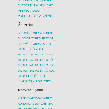
BUSZOS GYEREKBARÁT PROGRAMOK
BUSZOS TÚRÁK, GYALOGTÚRÁK
MININYARALÁSOK
CSAK FELNŐTT VENDÉGEKET FOGADÓ SZÁLLÁSOK
Ár szerint
BUDAVÁR TOURS MINDEN AKCIÓS ÚT
BUDAVÁR TOURS FIRST MINUTE AKCIÓS UTAK
BUDAVÁR TOURS LAST MINUTE AKCIÓS UTAK
50 000 FT/FŐ ALATT
50 000 - 100 000 FT/FŐ KÖZÖTT
100 000 - 150 000 FT/FŐ KÖZÖTT
150 000 - 200 000 FT/FŐ KÖZÖTT
200 000 - 300 000 FT/FŐ KÖZÖTT
300 000 FT/FŐ FELETT
LUXUS- ÉS KÜLÖNLEGES UTAK
Kedvenc útjaink
KIRÁLYI VÁROSOK KÖRUTAZÁS KÖZVETLEN REPÜLŐJÁRATTAL - BUDAPEST, REPÜLŐ
KÖRUTAZÁS JORDÁNIÁBAN, HOLT-TENGERI PIHENÉSSEL - BUDAPEST, REPÜLŐ