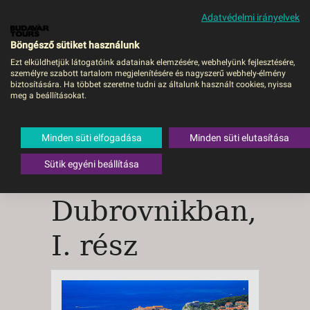
Adatvédelmi irányelvek
MENÜ
Böngésző sütiket használunk
Ezt elküldhetjük látogatóink adatainak elemzésére, webhelyünk fejlesztésére,
személyre szabott tartalom megjelenítésére és nagyszerű webhely-élmény
biztosítására. Ha többet szeretne tudni az általunk használt cookies, nyissa
meg a beállításokat.
A 10 legszebb
turista
Minden süti elfogadása
Minden süti elutasítása
Sütik egyéni beállítása
látványosság
Dubrovnikban,
I. rész