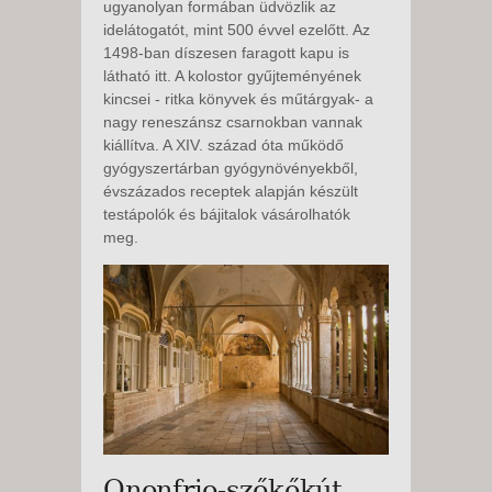
ugyanolyan formában üdvözlik az
idelátogatót, mint 500 évvel ezelőtt. Az
1498-ban díszesen faragott kapu is
látható itt. A kolostor gyűjteményének
kincsei - ritka könyvek és műtárgyak- a
nagy reneszánsz csarnokban vannak
kiállítva. A XIV. század óta működő
gyógyszertárban gyógynövényekből,
évszázados receptek alapján készült
testápolók és bájitalok vásárolhatók
meg.
Ononfrio-szőkőkút