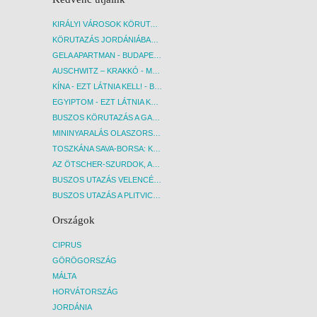
KIRÁLYI VÁROSOK KÖRUTAZÁS KÖZVETLEN REPÜLŐJÁRATTAL - BUDAPEST, REPÜLŐ
KÖRUTAZÁS JORDÁNIÁBAN, HOLT-TENGERI PIHENÉSSEL - BUDAPEST, REPÜLŐ
GELA APARTMAN - BUDAPEST, REPÜLŐ
AUSCHWITZ – KRAKKÓ - MEGRÁZÓ IDŐUTAZÁS! - BUDAPEST, BUSZ
KÍNA - EZT LÁTNIA KELL! - BUDAPEST, REPÜLŐ
EGYIPTOM - EZT LÁTNIA KELL! - BUDAPEST, REPÜLŐ
BUSZOS KÖRUTAZÁS A GARDA-TÓ KÖRNYÉKÉN - BUDAPEST, BUSZ
MININYARALÁS OLASZORSZÁGBAN: ÉSZAK-OLASZ GYÖNGYSZEMEK NYOMÁBAN - BUDAPEST, BUSZ
TOSZKÁNA SAVA-BORSA: KÓSTOLÓK ÉS KULTURÁLIS UTAZÁS - BUDAPEST, BUSZ
AZ ÖTSCHER-SZURDOK, AUSZTRIA GRAND CANYONJA - BUDAPEST, BUSZ
BUSZOS UTAZÁS VELENCÉBE - BUDAPEST, BUSZ
BUSZOS UTAZÁS A PLITVICEI-TAVAK NEMZETI PARKBA - BUDAPEST, BUSZ
Országok
CIPRUS
GÖRÖGORSZÁG
MÁLTA
HORVÁTORSZÁG
JORDÁNIA