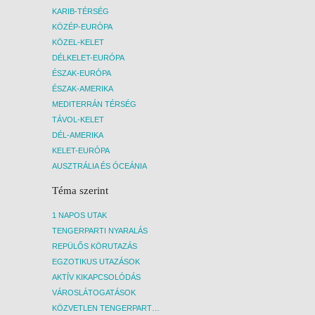
KARIB-TÉRSÉG
KÖZÉP-EURÓPA
KÖZEL-KELET
DÉLKELET-EURÓPA
ÉSZAK-EURÓPA
ÉSZAK-AMERIKA
MEDITERRÁN TÉRSÉG
TÁVOL-KELET
DÉL-AMERIKA
KELET-EURÓPA
AUSZTRÁLIA ÉS ÓCEÁNIA
Téma szerint
1 NAPOS UTAK
TENGERPARTI NYARALÁS
REPÜLŐS KÖRUTAZÁS
EGZOTIKUS UTAZÁSOK
AKTÍV KIKAPCSOLÓDÁS
VÁROSLÁTOGATÁSOK
KÖZVETLEN TENGERPARTI SZÁLLÁSOK