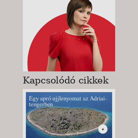
Kapcsolódó cikkek
Egy apró ujjlenyomat az Adriai-
A film
tengerben
+