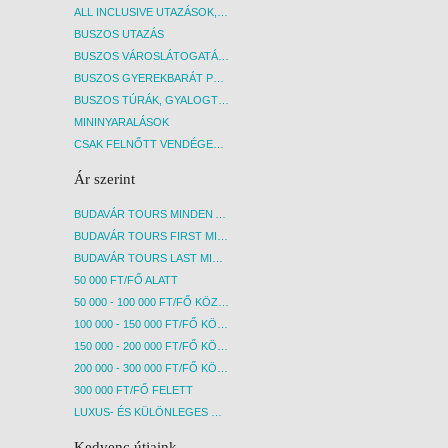
ALL INCLUSIVE UTAZÁSOK, NYARALÁSOK
BUSZOS UTAZÁS
BUSZOS VÁROSLÁTOGATÁSOK
BUSZOS GYEREKBARÁT PROGRAMOK
BUSZOS TÚRÁK, GYALOGTÚRÁK
MININYARALÁSOK
CSAK FELNŐTT VENDÉGEKET FOGADÓ SZÁLLÁSOK
Ár szerint
BUDAVÁR TOURS MINDEN AKCIÓS ÚT
BUDAVÁR TOURS FIRST MINUTE AKCIÓS UTAK
BUDAVÁR TOURS LAST MINUTE AKCIÓS UTAK
50 000 FT/FŐ ALATT
50 000 - 100 000 FT/FŐ KÖZÖTT
100 000 - 150 000 FT/FŐ KÖZÖTT
150 000 - 200 000 FT/FŐ KÖZÖTT
200 000 - 300 000 FT/FŐ KÖZÖTT
300 000 FT/FŐ FELETT
LUXUS- ÉS KÜLÖNLEGES UTAK
Kedvenc útjaink