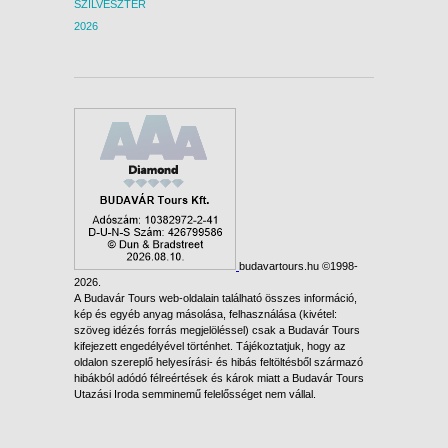
SZILVESZTER
2026
budavartours.hu ©1998-
2026.
A Budavár Tours web-oldalain található összes információ,
kép és egyéb anyag másolása, felhasználása (kivétel:
szöveg idézés forrás megjelöléssel) csak a Budavár Tours
kifejezett engedélyével történhet. Tájékoztatjuk, hogy az
oldalon szereplő helyesírási- és hibás feltöltésből származó
hibákból adódó félreértések és károk miatt a Budavár Tours
Utazási Iroda semminemű felelősséget nem vállal.