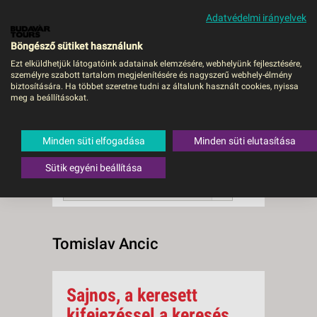
Adatvédelmi irányelvek
MENÜ
Böngésző sütiket használunk
Ezt elküldhetjük látogatóink adatainak elemzésére, webhelyünk fejlesztésére,
személyre szabott tartalom megjelenítésére és nagyszerű webhely-élmény
Tomislav Ancic
biztosítására. Ha többet szeretne tudni az általunk használt cookies, nyissa
meg a beállításokat.
0 db a keresésnek
Összesen
megfelelő utazást
találtunk.
Minden süti elfogadása
Minden süti elutasítása
A keresővel tovább szűkítheti a
találati listát!
Sütik egyéni beállítása
RENDEZÉS:
Ár szerint növekvő
Tomislav Ancic
Sajnos, a keresett
kifejezéssel a keresés