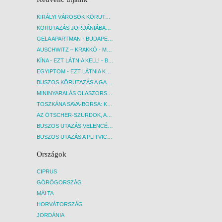
KIRÁLYI VÁROSOK KÖRUTAZÁS KÖZVETLEN REPÜLŐJÁRATTAL - BUDAPEST, REPÜLŐ
KÖRUTAZÁS JORDÁNIÁBAN, HOLT-TENGERI PIHENÉSSEL - BUDAPEST, REPÜLŐ
GELA APARTMAN - BUDAPEST, REPÜLŐ
AUSCHWITZ – KRAKKÓ - MEGRÁZÓ IDŐUTAZÁS! - BUDAPEST, BUSZ
KÍNA - EZT LÁTNIA KELL! - BUDAPEST, REPÜLŐ
EGYIPTOM - EZT LÁTNIA KELL! - BUDAPEST, REPÜLŐ
BUSZOS KÖRUTAZÁS A GARDA-TÓ KÖRNYÉKÉN - BUDAPEST, BUSZ
MININYARALÁS OLASZORSZÁGBAN: ÉSZAK-OLASZ GYÖNGYSZEMEK NYOMÁBAN - BUDAPEST, BUSZ
TOSZKÁNA SAVA-BORSA: KÓSTOLÓK ÉS KULTURÁLIS UTAZÁS - BUDAPEST, BUSZ
AZ ÖTSCHER-SZURDOK, AUSZTRIA GRAND CANYONJA - BUDAPEST, BUSZ
BUSZOS UTAZÁS VELENCÉBE - BUDAPEST, BUSZ
BUSZOS UTAZÁS A PLITVICEI-TAVAK NEMZETI PARKBA - BUDAPEST, BUSZ
Országok
CIPRUS
GÖRÖGORSZÁG
MÁLTA
HORVÁTORSZÁG
JORDÁNIA