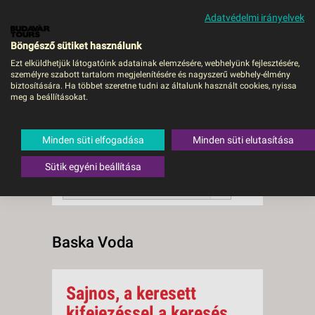
Adatvédelmi irányelvek
MENÜ
Böngésző sütiket használunk
Ezt elküldhetjük látogatóink adatainak elemzésére, webhelyünk fejlesztésére,
személyre szabott tartalom megjelenítésére és nagyszerű webhely-élmény
Baska Voda
biztosítására. Ha többet szeretne tudni az általunk használt cookies, nyissa
meg a beállításokat.
0 db a keresésnek
Összesen
megfelelő utazást
találtunk.
Minden süti elfogadása
Minden süti elutasítása
A keresővel tovább szűkítheti a
találati listát!
Sütik egyéni beállítása
RENDEZÉS:
Ár szerint növekvő
Baska Voda
Sajnos, a keresett
kifejezéssel a keresés