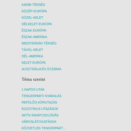
KARIB-TÉRSÉG
KÖZÉP-EURÓPA
KÖZEL-KELET
DÉLKELET-EURÓPA
ÉSZAK-EURÓPA
ÉSZAK-AMERIKA
MEDITERRÁN TÉRSÉG
TÁVOL-KELET
DÉL-AMERIKA
KELET-EURÓPA
AUSZTRÁLIA ÉS ÓCEÁNIA
Téma szerint
1 NAPOS UTAK
TENGERPARTI NYARALÁS
REPÜLŐS KÖRUTAZÁS
EGZOTIKUS UTAZÁSOK
AKTÍV KIKAPCSOLÓDÁS
VÁROSLÁTOGATÁSOK
KÖZVETLEN TENGERPARTI SZÁLLÁSOK