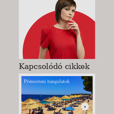
Kapcsolódó cikkek
Primosteni hangulatok
Adriati
+