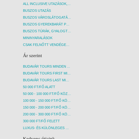
ALL INCLUSIVE UTAZÁSOK, NYARALÁSOK
BUSZOS UTAZÁS
BUSZOS VÁROSLÁTOGATÁSOK
BUSZOS GYEREKBARÁT PROGRAMOK
BUSZOS TÚRÁK, GYALOGTÚRÁK
MININYARALÁSOK
CSAK FELNŐTT VENDÉGEKET FOGADÓ SZÁLLÁSOK
Ár szerint
BUDAVÁR TOURS MINDEN AKCIÓS ÚT
BUDAVÁR TOURS FIRST MINUTE AKCIÓS UTAK
BUDAVÁR TOURS LAST MINUTE AKCIÓS UTAK
50 000 FT/FŐ ALATT
50 000 - 100 000 FT/FŐ KÖZÖTT
100 000 - 150 000 FT/FŐ KÖZÖTT
150 000 - 200 000 FT/FŐ KÖZÖTT
200 000 - 300 000 FT/FŐ KÖZÖTT
300 000 FT/FŐ FELETT
LUXUS- ÉS KÜLÖNLEGES UTAK
Kedvenc útjaink