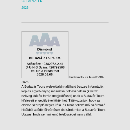
SZILVESZTER
2026
budavartours.hu ©1998-
2026.
A Budavár Tours web-oldalain található összes információ,
kép és egyéb anyag másolása, felhasználása (kivétel:
szöveg idézés forrás megjelöléssel) csak a Budavár Tours
kifejezett engedélyével történhet. Tájékoztatjuk, hogy az
oldalon szereplő helyesírási- és hibás feltöltésből származó
hibákból adódó félreértések és károk miatt a Budavár Tours
Utazási Iroda semminemű felelősséget nem vállal.