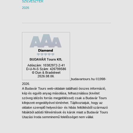
SZILVESZTER
2026
budavartours.hu ©1998-
2026.
A Budavár Tours web-oldalain található összes információ,
kép és egyéb anyag másolása, felhasználása (kivétel:
szöveg idézés forrás megjelöléssel) csak a Budavár Tours
kifejezett engedélyével történhet. Tájékoztatjuk, hogy az
oldalon szereplő helyesírási- és hibás feltöltésből származó
hibákból adódó félreértések és károk miatt a Budavár Tours
Utazási Iroda semminemű felelősséget nem vállal.