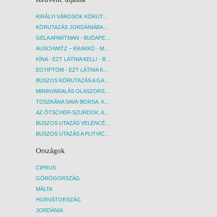
KIRÁLYI VÁROSOK KÖRUTAZÁS KÖZVETLEN REPÜLŐJÁRATTAL - BUDAPEST, REPÜLŐ
KÖRUTAZÁS JORDÁNIÁBAN, HOLT-TENGERI PIHENÉSSEL - BUDAPEST, REPÜLŐ
GELA APARTMAN - BUDAPEST, REPÜLŐ
AUSCHWITZ – KRAKKÓ - MEGRÁZÓ IDŐUTAZÁS! - BUDAPEST, BUSZ
KÍNA - EZT LÁTNIA KELL! - BUDAPEST, REPÜLŐ
EGYIPTOM - EZT LÁTNIA KELL! - BUDAPEST, REPÜLŐ
BUSZOS KÖRUTAZÁS A GARDA-TÓ KÖRNYÉKÉN - BUDAPEST, BUSZ
MININYARALÁS OLASZORSZÁGBAN: ÉSZAK-OLASZ GYÖNGYSZEMEK NYOMÁBAN - BUDAPEST, BUSZ
TOSZKÁNA SAVA-BORSA: KÓSTOLÓK ÉS KULTURÁLIS UTAZÁS - BUDAPEST, BUSZ
AZ ÖTSCHER-SZURDOK, AUSZTRIA GRAND CANYONJA - BUDAPEST, BUSZ
BUSZOS UTAZÁS VELENCÉBE - BUDAPEST, BUSZ
BUSZOS UTAZÁS A PLITVICEI-TAVAK NEMZETI PARKBA - BUDAPEST, BUSZ
Országok
CIPRUS
GÖRÖGORSZÁG
MÁLTA
HORVÁTORSZÁG
JORDÁNIA