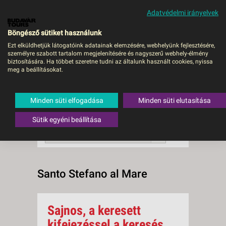
Adatvédelmi irányelvek
MENÜ
Böngésző sütiket használunk
Ezt elküldhetjük látogatóink adatainak elemzésére, webhelyünk fejlesztésére,
személyre szabott tartalom megjelenítésére és nagyszerű webhely-élmény
Santo Stefano al Mare
biztosítására. Ha többet szeretne tudni az általunk használt cookies, nyissa
meg a beállításokat.
0 db a keresésnek
Összesen
megfelelő utazást
találtunk.
Minden süti elfogadása
Minden süti elutasítása
A keresővel tovább szűkítheti a
találati listát!
Sütik egyéni beállítása
RENDEZÉS:
Ár szerint növekvő
Santo Stefano al Mare
Sajnos, a keresett
kifejezéssel a keresés