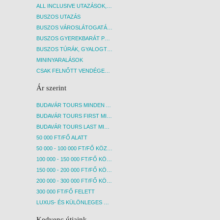
ALL INCLUSIVE UTAZÁSOK, NYARALÁSOK
BUSZOS UTAZÁS
BUSZOS VÁROSLÁTOGATÁSOK
BUSZOS GYEREKBARÁT PROGRAMOK
BUSZOS TÚRÁK, GYALOGTÚRÁK
MININYARALÁSOK
CSAK FELNŐTT VENDÉGEKET FOGADÓ SZÁLLÁSOK
Ár szerint
BUDAVÁR TOURS MINDEN AKCIÓS ÚT
BUDAVÁR TOURS FIRST MINUTE AKCIÓS UTAK
BUDAVÁR TOURS LAST MINUTE AKCIÓS UTAK
50 000 FT/FŐ ALATT
50 000 - 100 000 FT/FŐ KÖZÖTT
100 000 - 150 000 FT/FŐ KÖZÖTT
150 000 - 200 000 FT/FŐ KÖZÖTT
200 000 - 300 000 FT/FŐ KÖZÖTT
300 000 FT/FŐ FELETT
LUXUS- ÉS KÜLÖNLEGES UTAK
Kedvenc útjaink