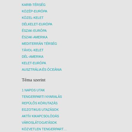
KARIB-TÉRSÉG
KÖZÉP-EURÓPA
KÖZEL-KELET
DÉLKELET-EURÓPA
ÉSZAK-EURÓPA
ÉSZAK-AMERIKA
MEDITERRÁN TÉRSÉG
TÁVOL-KELET
DÉL-AMERIKA
KELET-EURÓPA
AUSZTRÁLIA ÉS ÓCEÁNIA
Téma szerint
1 NAPOS UTAK
TENGERPARTI NYARALÁS
REPÜLŐS KÖRUTAZÁS
EGZOTIKUS UTAZÁSOK
AKTÍV KIKAPCSOLÓDÁS
VÁROSLÁTOGATÁSOK
KÖZVETLEN TENGERPARTI SZÁLLÁSOK