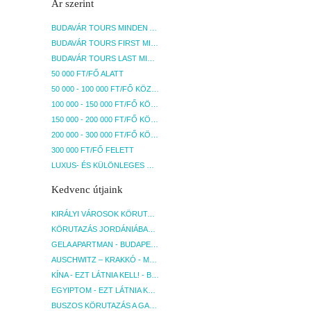
Ár szerint
BUDAVÁR TOURS MINDEN AKCIÓS ÚT
BUDAVÁR TOURS FIRST MINUTE AKCIÓS UTAK
BUDAVÁR TOURS LAST MINUTE AKCIÓS UTAK
50 000 FT/FŐ ALATT
50 000 - 100 000 FT/FŐ KÖZÖTT
100 000 - 150 000 FT/FŐ KÖZÖTT
150 000 - 200 000 FT/FŐ KÖZÖTT
200 000 - 300 000 FT/FŐ KÖZÖTT
300 000 FT/FŐ FELETT
LUXUS- ÉS KÜLÖNLEGES UTAK
Kedvenc útjaink
KIRÁLYI VÁROSOK KÖRUTAZÁS KÖZVETLEN REPÜLŐJÁRATTAL - BUDAPEST, REPÜLŐ
KÖRUTAZÁS JORDÁNIÁBAN, HOLT-TENGERI PIHENÉSSEL - BUDAPEST, REPÜLŐ
GELA APARTMAN - BUDAPEST, REPÜLŐ
AUSCHWITZ – KRAKKÓ - MEGRÁZÓ IDŐUTAZÁS! - BUDAPEST, BUSZ
KÍNA - EZT LÁTNIA KELL! - BUDAPEST, REPÜLŐ
EGYIPTOM - EZT LÁTNIA KELL! - BUDAPEST, REPÜLŐ
BUSZOS KÖRUTAZÁS A GARDA-TÓ KÖRNYÉKÉN - BUDAPEST, BUSZ