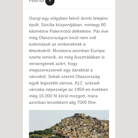
Ft/fő-től
+
Gangi egy völgyben fekvő domb tetejére
épült, Szicília központjában, mintegy 80
kilométrre Palermótól délkeletre. Pár éve
még Olaszországon kívül nem volt
tudomásuk az embereknek a
létezéséről. Mostanra azonban Európa
szerte ismerik, és még Ausztráliában is
versengenek azért, hogy
megszerezzenek egy darabkát a
városból. Sokak szerint Olaszország
egyik legszebb városa. A12. századi
városka népessége az 1950­-es években
még 16.000 fő körül mozgott, mára
azonban lecsökkent alig 7000 főre.