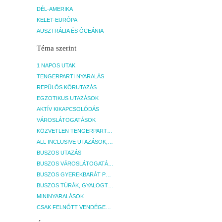
DÉL-AMERIKA
KELET-EURÓPA
AUSZTRÁLIA ÉS ÓCEÁNIA
Téma szerint
1 NAPOS UTAK
TENGERPARTI NYARALÁS
REPÜLŐS KÖRUTAZÁS
EGZOTIKUS UTAZÁSOK
AKTÍV KIKAPCSOLÓDÁS
VÁROSLÁTOGATÁSOK
KÖZVETLEN TENGERPARTI SZÁLLÁSOK
ALL INCLUSIVE UTAZÁSOK, NYARALÁSOK
BUSZOS UTAZÁS
BUSZOS VÁROSLÁTOGATÁSOK
BUSZOS GYEREKBARÁT PROGRAMOK
BUSZOS TÚRÁK, GYALOGTÚRÁK
MININYARALÁSOK
CSAK FELNŐTT VENDÉGEKET FOGADÓ SZÁLLÁSOK