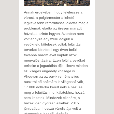
Annak érdekében, hogy felélessze a
várost, a polgármester a lehető
legkevesebb ráfordítással oldotta meg a
problémát, eladta az üresen maradt
házakat, szinte ingyen. Azonban nem
volt ennyire egyszerű dolguk a
vevőknek, kötelesek voltak felújítási
terveket készíteni egy éven belül,
továbbá három évet kaptak azok
megvalósítására. Ezen felül a vevőket
terhelte a jogutódlás díja, illetve minden
szükséges engedély költsége is.
Ahogyan az az egyik reményteljes
ausztrál nő számára is világossá vált,
17.000 dollárba került neki a ház, és
még a felújítási munkálatokhoz hozzá
sem kezdtek. Mindezek ellenére, a
házak igen gyorsan elkeltek. 2015
júniusában hosszú várólistája volt a
városnak a leendő vásárlók