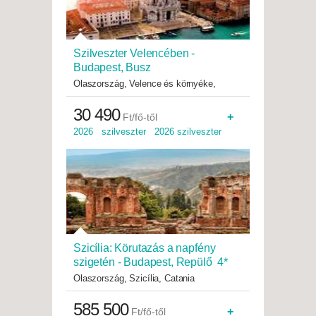
Szilveszter Velencében -
Budapest, Busz
Olaszország, Velence és környéke,
Velence
30 490
+
Ft/fő-től
2026 szilveszter 2026 szilveszter
Szicília: Körutazás a napfény
szigetén - Budapest, Repülő 4*
Olaszország, Szicília, Catania
585 500
+
Ft/fő-től