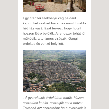
Egy firenzei székhelyű cég például
kapott két szabad házat, és most további
hét ház vásárlását tervezi, hogy hotelt
hozzon létre belőlük. A rendszer tehát jól
működik, a turizmus virágzik, Gangi
érdekes és vonzó hely lett.
„
A gyerekeink érdekében tettük, hiszen
szeretünk itt élni, szeretjük ezt a helyet.
Továbbá azt szeretnénk ha a gyerekek is