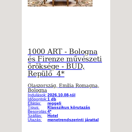
1000 ART - Bologna
és Firenze művészeti
öröksége - BUD,
Repülő 4*
Olaszország, Emilia Romagna,
Bologna
Indulások:
2026.10.08-tól
Időpontok:
1 db
Ellátás:
reggeli
Típus:
Klasszikus körutazás
Besorolás:
4*
Szállás:
Hotel
Utazás:
menetrendszerinti járattal