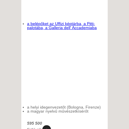
a belépőket az Uffizi képtárba, a Pitti-
palotába, a Galleria dell' Accademiaba
a helyi idegenvezetőt (Bologna, Firenze)
a magyar nyelvű művészetkísérőt
595 500