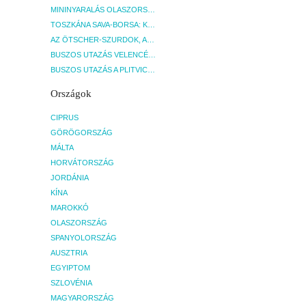
MININYARALÁS OLASZORSZÁGBAN: ÉSZAK-OLASZ GYÖNGYSZEMEK NYOMÁBAN - BUDAPEST, BUSZ
TOSZKÁNA SAVA-BORSA: KÓSTOLÓK ÉS KULTURÁLIS UTAZÁS - BUDAPEST, BUSZ
AZ ÖTSCHER-SZURDOK, AUSZTRIA GRAND CANYONJA - BUDAPEST, BUSZ
BUSZOS UTAZÁS VELENCÉBE - BUDAPEST, BUSZ
BUSZOS UTAZÁS A PLITVICEI-TAVAK NEMZETI PARKBA - BUDAPEST, BUSZ
Országok
CIPRUS
GÖRÖGORSZÁG
MÁLTA
HORVÁTORSZÁG
JORDÁNIA
KÍNA
MAROKKÓ
OLASZORSZÁG
SPANYOLORSZÁG
AUSZTRIA
EGYIPTOM
SZLOVÉNIA
MAGYARORSZÁG