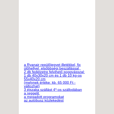
a Ryanair repülőjegyet illetékkel, fix
ülőhellyel, elsőbbségi beszállással,
2 db fedélzetre felvihető poggyásszal:
1 db 40x30x20 cm és 1 db 10 kg-os
55x40x20 cm
(melynek értéke: kb. 65 000 Ft -
változhat)
3 éjszaka szállást 4*-os szállodában
a reggelit
a megadott programokat
az autóbusz közlekedést