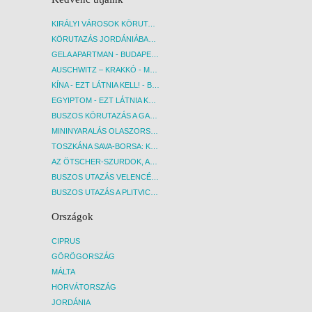
KIRÁLYI VÁROSOK KÖRUTAZÁS KÖZVETLEN REPÜLŐJÁRATTAL - BUDAPEST, REPÜLŐ
KÖRUTAZÁS JORDÁNIÁBAN, HOLT-TENGERI PIHENÉSSEL - BUDAPEST, REPÜLŐ
GELA APARTMAN - BUDAPEST, REPÜLŐ
AUSCHWITZ – KRAKKÓ - MEGRÁZÓ IDŐUTAZÁS! - BUDAPEST, BUSZ
KÍNA - EZT LÁTNIA KELL! - BUDAPEST, REPÜLŐ
EGYIPTOM - EZT LÁTNIA KELL! - BUDAPEST, REPÜLŐ
BUSZOS KÖRUTAZÁS A GARDA-TÓ KÖRNYÉKÉN - BUDAPEST, BUSZ
MININYARALÁS OLASZORSZÁGBAN: ÉSZAK-OLASZ GYÖNGYSZEMEK NYOMÁBAN - BUDAPEST, BUSZ
TOSZKÁNA SAVA-BORSA: KÓSTOLÓK ÉS KULTURÁLIS UTAZÁS - BUDAPEST, BUSZ
AZ ÖTSCHER-SZURDOK, AUSZTRIA GRAND CANYONJA - BUDAPEST, BUSZ
BUSZOS UTAZÁS VELENCÉBE - BUDAPEST, BUSZ
BUSZOS UTAZÁS A PLITVICEI-TAVAK NEMZETI PARKBA - BUDAPEST, BUSZ
Országok
CIPRUS
GÖRÖGORSZÁG
MÁLTA
HORVÁTORSZÁG
JORDÁNIA