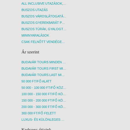
ALL INCLUSIVE UTAZÁSOK, NYARALÁSOK
BUSZOS UTAZÁS
BUSZOS VÁROSLÁTOGATÁSOK
BUSZOS GYEREKBARÁT PROGRAMOK
BUSZOS TÚRÁK, GYALOGTÚRÁK
MININYARALÁSOK
CSAK FELNŐTT VENDÉGEKET FOGADÓ SZÁLLÁSOK
Ár szerint
BUDAVÁR TOURS MINDEN AKCIÓS ÚT
BUDAVÁR TOURS FIRST MINUTE AKCIÓS UTAK
BUDAVÁR TOURS LAST MINUTE AKCIÓS UTAK
50 000 FT/FŐ ALATT
50 000 - 100 000 FT/FŐ KÖZÖTT
100 000 - 150 000 FT/FŐ KÖZÖTT
150 000 - 200 000 FT/FŐ KÖZÖTT
200 000 - 300 000 FT/FŐ KÖZÖTT
300 000 FT/FŐ FELETT
LUXUS- ÉS KÜLÖNLEGES UTAK
Kedvenc útjaink