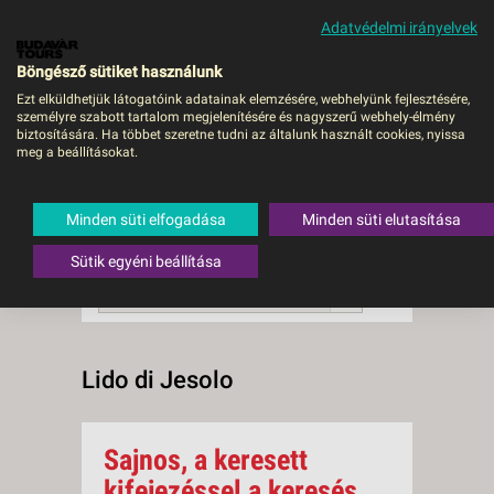
Adatvédelmi irányelvek
MENÜ
Böngésző sütiket használunk
Ezt elküldhetjük látogatóink adatainak elemzésére, webhelyünk fejlesztésére,
személyre szabott tartalom megjelenítésére és nagyszerű webhely-élmény
Lido di Jesolo
biztosítására. Ha többet szeretne tudni az általunk használt cookies, nyissa
meg a beállításokat.
0 db a keresésnek
Összesen
megfelelő utazást
találtunk.
Minden süti elfogadása
Minden süti elutasítása
A keresővel tovább szűkítheti a
találati listát!
Sütik egyéni beállítása
RENDEZÉS:
Ár szerint növekvő
Lido di Jesolo
Sajnos, a keresett
kifejezéssel a keresés