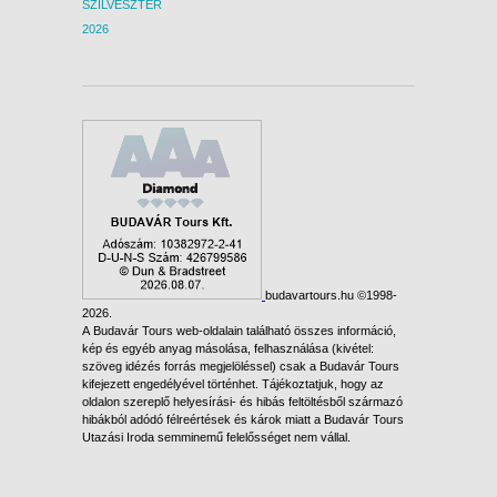
SZILVESZTER
2026
budavartours.hu ©1998-
2026.
A Budavár Tours web-oldalain található összes információ,
kép és egyéb anyag másolása, felhasználása (kivétel:
szöveg idézés forrás megjelöléssel) csak a Budavár Tours
kifejezett engedélyével történhet. Tájékoztatjuk, hogy az
oldalon szereplő helyesírási- és hibás feltöltésből származó
hibákból adódó félreértések és károk miatt a Budavár Tours
Utazási Iroda semminemű felelősséget nem vállal.