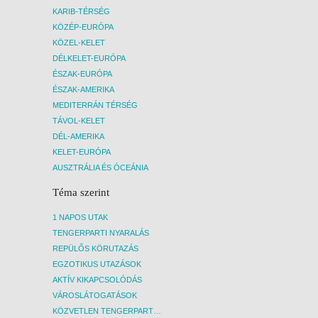
KARIB-TÉRSÉG
KÖZÉP-EURÓPA
KÖZEL-KELET
DÉLKELET-EURÓPA
ÉSZAK-EURÓPA
ÉSZAK-AMERIKA
MEDITERRÁN TÉRSÉG
TÁVOL-KELET
DÉL-AMERIKA
KELET-EURÓPA
AUSZTRÁLIA ÉS ÓCEÁNIA
Téma szerint
1 NAPOS UTAK
TENGERPARTI NYARALÁS
REPÜLŐS KÖRUTAZÁS
EGZOTIKUS UTAZÁSOK
AKTÍV KIKAPCSOLÓDÁS
VÁROSLÁTOGATÁSOK
KÖZVETLEN TENGERPARTI SZÁLLÁSOK