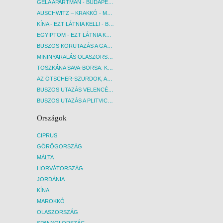
GELA APARTMAN - BUDAPEST, REPÜLŐ
AUSCHWITZ – KRAKKÓ - MEGRÁZÓ IDŐUTAZÁS! - BUDAPEST, BUSZ
KÍNA - EZT LÁTNIA KELL! - BUDAPEST, REPÜLŐ
EGYIPTOM - EZT LÁTNIA KELL! - BUDAPEST, REPÜLŐ
BUSZOS KÖRUTAZÁS A GARDA-TÓ KÖRNYÉKÉN - BUDAPEST, BUSZ
MININYARALÁS OLASZORSZÁGBAN: ÉSZAK-OLASZ GYÖNGYSZEMEK NYOMÁBAN - BUDAPEST, BUSZ
TOSZKÁNA SAVA-BORSA: KÓSTOLÓK ÉS KULTURÁLIS UTAZÁS - BUDAPEST, BUSZ
AZ ÖTSCHER-SZURDOK, AUSZTRIA GRAND CANYONJA - BUDAPEST, BUSZ
BUSZOS UTAZÁS VELENCÉBE - BUDAPEST, BUSZ
BUSZOS UTAZÁS A PLITVICEI-TAVAK NEMZETI PARKBA - BUDAPEST, BUSZ
Országok
CIPRUS
GÖRÖGORSZÁG
MÁLTA
HORVÁTORSZÁG
JORDÁNIA
KÍNA
MAROKKÓ
OLASZORSZÁG