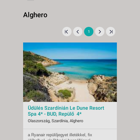
Alghero
1
Üdülés Szardínián Le Dune Resort
Spa 4* - BUD, Repülő 4*
Olaszország, Szardínia, Alghero
a Ryanair repülőjegyet illetékkel, fix
Indulások:
2026.09.03-tól