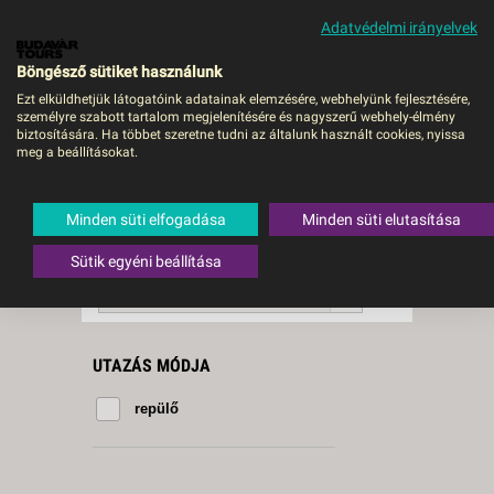
Adatvédelmi irányelvek
MENÜ
Böngésző sütiket használunk
Ezt elküldhetjük látogatóink adatainak elemzésére, webhelyünk fejlesztésére,
személyre szabott tartalom megjelenítésére és nagyszerű webhely-élmény
Alghero
biztosítására. Ha többet szeretne tudni az általunk használt cookies, nyissa
meg a beállításokat.
1 db a keresésnek
Összesen
megfelelő utazást
találtunk.
Minden süti elfogadása
Minden süti elutasítása
A keresővel tovább szűkítheti a
találati listát!
Sütik egyéni beállítása
RENDEZÉS:
Ár szerint növekvő
UTAZÁS MÓDJA
repülő