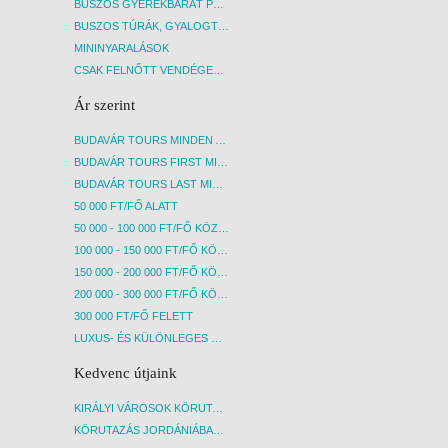
BUSZOS GYEREKBARÁT PROGRAMOK
BUSZOS TÚRÁK, GYALOGTÚRÁK
MININYARALÁSOK
CSAK FELNŐTT VENDÉGEKET FOGADÓ SZÁLLÁSOK
Ár szerint
BUDAVÁR TOURS MINDEN AKCIÓS ÚT
BUDAVÁR TOURS FIRST MINUTE AKCIÓS UTAK
BUDAVÁR TOURS LAST MINUTE AKCIÓS UTAK
50 000 FT/FŐ ALATT
50 000 - 100 000 FT/FŐ KÖZÖTT
100 000 - 150 000 FT/FŐ KÖZÖTT
150 000 - 200 000 FT/FŐ KÖZÖTT
200 000 - 300 000 FT/FŐ KÖZÖTT
300 000 FT/FŐ FELETT
LUXUS- ÉS KÜLÖNLEGES UTAK
Kedvenc útjaink
KIRÁLYI VÁROSOK KÖRUTAZÁS KÖZVETLEN REPÜLŐJÁRATTAL - BUDAPEST, REPÜLŐ
KÖRUTAZÁS JORDÁNIÁBAN, HOLT-TENGERI PIHENÉSSEL - BUDAPEST, REPÜLŐ