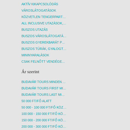
AKTÍV KIKAPCSOLÓDÁS
VÁROSLÁTOGATÁSOK
KÖZVETLEN TENGERPARTI SZÁLLÁSOK
ALL INCLUSIVE UTAZÁSOK, NYARALÁSOK
BUSZOS UTAZÁS
BUSZOS VÁROSLÁTOGATÁSOK
BUSZOS GYEREKBARÁT PROGRAMOK
BUSZOS TÚRÁK, GYALOGTÚRÁK
MININYARALÁSOK
CSAK FELNŐTT VENDÉGEKET FOGADÓ SZÁLLÁSOK
Ár szerint
BUDAVÁR TOURS MINDEN AKCIÓS ÚT
BUDAVÁR TOURS FIRST MINUTE AKCIÓS UTAK
BUDAVÁR TOURS LAST MINUTE AKCIÓS UTAK
50 000 FT/FŐ ALATT
50 000 - 100 000 FT/FŐ KÖZÖTT
100 000 - 150 000 FT/FŐ KÖZÖTT
150 000 - 200 000 FT/FŐ KÖZÖTT
200 000 - 300 000 FT/FŐ KÖZÖTT