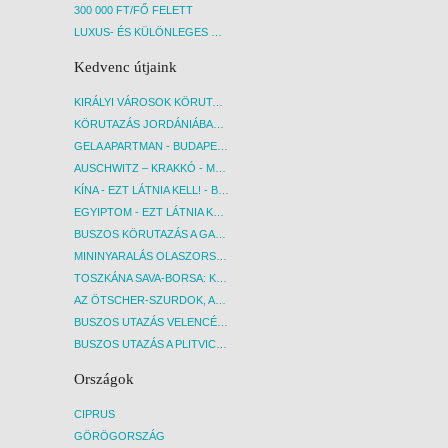
300 000 FT/FŐ FELETT
LUXUS- ÉS KÜLÖNLEGES UTAK
Kedvenc útjaink
KIRÁLYI VÁROSOK KÖRUTAZÁS KÖZVETLEN REPÜLŐJÁRATTAL - BUDAPEST, REPÜLŐ
KÖRUTAZÁS JORDÁNIÁBAN, HOLT-TENGERI PIHENÉSSEL - BUDAPEST, REPÜLŐ
GELA APARTMAN - BUDAPEST, REPÜLŐ
AUSCHWITZ – KRAKKÓ - MEGRÁZÓ IDŐUTAZÁS! - BUDAPEST, BUSZ
KÍNA - EZT LÁTNIA KELL! - BUDAPEST, REPÜLŐ
EGYIPTOM - EZT LÁTNIA KELL! - BUDAPEST, REPÜLŐ
BUSZOS KÖRUTAZÁS A GARDA-TÓ KÖRNYÉKÉN - BUDAPEST, BUSZ
MININYARALÁS OLASZORSZÁGBAN: ÉSZAK-OLASZ GYÖNGYSZEMEK NYOMÁBAN - BUDAPEST, BUSZ
TOSZKÁNA SAVA-BORSA: KÓSTOLÓK ÉS KULTURÁLIS UTAZÁS - BUDAPEST, BUSZ
AZ ÖTSCHER-SZURDOK, AUSZTRIA GRAND CANYONJA - BUDAPEST, BUSZ
BUSZOS UTAZÁS VELENCÉBE - BUDAPEST, BUSZ
BUSZOS UTAZÁS A PLITVICEI-TAVAK NEMZETI PARKBA - BUDAPEST, BUSZ
Országok
CIPRUS
GÖRÖGORSZÁG