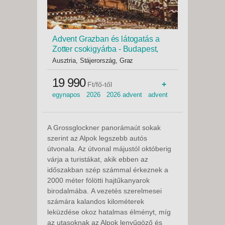
Advent Grazban és látogatás a
Zotter csokigyárba - Budapest,
Busz
Ausztria, Stájerország, Graz
19 990
+
Ft/fő-től
egynapos 2026 2026 advent advent
idegenvezetővel
A Grossglockner panorámaút sokak
szerint az Alpok legszebb autós
útvonala. Az útvonal májustól októberig
várja a turistákat, akik ebben az
időszakban szép számmal érkeznek a
2000 méter fölötti hajtűkanyarok
birodalmába. A vezetés szerelmesei
számára kalandos kilométerek
leküzdése okoz hatalmas élményt, míg
az utasoknak az Alpok lenyűgöző és