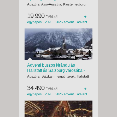
Budapest, Busz
Ausztria, Alsó-Ausztria, Klosterneuburg
19 990
+
Ft/fő-től
egynapos 2026 2026 advent advent
idegenvezetővel
Adventi buszos kirándulás
Hallstatt és Salzburg városába -
Budapest, Busz
Ausztria, Salzkammerguti tavak, Hallstatt
34 490
+
Ft/fő-től
egynapos 2026 2026 advent advent
idegenvezetővel