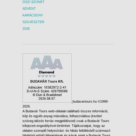
ŐSZI SZÜNET
ADVENT
KARÁCSONY
SZILVESZTER
2026
budavartours.hu ©1998-
2026.
A Budavár Tours web-oldalain található összes információ,
kép és egyéb anyag másolása, felhasználása (kivétel:
szöveg idézés forrás megjelöléssel) csak a Budavár Tours
kifejezett engedélyével történhet. Tájékoztatjuk, hogy az
oldalon szereplő helyesírási- és hibás feltöltésből származó
hibákból adódó félreértések és károk miatt a Budavár Tours