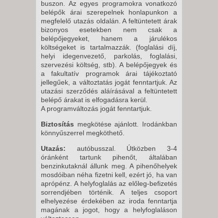
buszon. Az egyes programokra vonatkozó
belépők árai szerepelnek honlapunkon a
megfelelő utazás oldalán. A feltüntetett árak
bizonyos esetekben nem csak a
belépőjegyeket, hanem a járulékos
költségeket is tartalmazzák. (foglalási díj,
helyi idegenvezető, parkolás, foglalási,
szervezési költség, stb). A belépőjegyek és
a fakultatív programok árai tájékoztató
jellegűek, a változtatás jogát fenntartjuk. Az
utazási szerződés aláírásával a feltüntetett
belépő árakat is elfogadásra kerül.
A programváltozás jogát fenntartjuk.
Biztosítás
megkötése ajánlott. Irodánkban
könnyűszerrel megköthető.
Utazás:
autóbusszal. Útközben 3-4
óránként tartunk pihenőt, általában
benzinkutaknál állunk meg. A pihenőhelyek
mosdóiban néha fizetni kell, ezért jó, ha van
aprópénz. A helyfoglalás az előleg-befizetés
sorrendjében történik. A teljes csoport
elhelyezése érdekében az iroda fenntartja
magának a jogot, hogy a helyfoglaláson