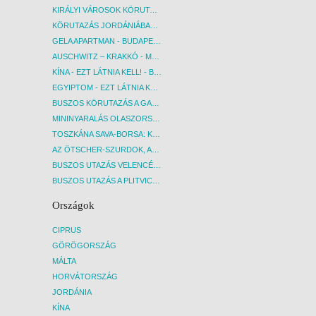
KIRÁLYI VÁROSOK KÖRUTAZÁS KÖZVETLEN REPÜLŐJÁRATTAL - BUDAPEST, REPÜLŐ
KÖRUTAZÁS JORDÁNIÁBAN, HOLT-TENGERI PIHENÉSSEL - BUDAPEST, REPÜLŐ
GELA APARTMAN - BUDAPEST, REPÜLŐ
AUSCHWITZ – KRAKKÓ - MEGRÁZÓ IDŐUTAZÁS! - BUDAPEST, BUSZ
KÍNA - EZT LÁTNIA KELL! - BUDAPEST, REPÜLŐ
EGYIPTOM - EZT LÁTNIA KELL! - BUDAPEST, REPÜLŐ
BUSZOS KÖRUTAZÁS A GARDA-TÓ KÖRNYÉKÉN - BUDAPEST, BUSZ
MININYARALÁS OLASZORSZÁGBAN: ÉSZAK-OLASZ GYÖNGYSZEMEK NYOMÁBAN - BUDAPEST, BUSZ
TOSZKÁNA SAVA-BORSA: KÓSTOLÓK ÉS KULTURÁLIS UTAZÁS - BUDAPEST, BUSZ
AZ ÖTSCHER-SZURDOK, AUSZTRIA GRAND CANYONJA - BUDAPEST, BUSZ
BUSZOS UTAZÁS VELENCÉBE - BUDAPEST, BUSZ
BUSZOS UTAZÁS A PLITVICEI-TAVAK NEMZETI PARKBA - BUDAPEST, BUSZ
Országok
CIPRUS
GÖRÖGORSZÁG
MÁLTA
HORVÁTORSZÁG
JORDÁNIA
KÍNA