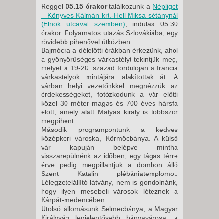
Reggel
05.15 órakor
találkozunk a
Népliget
– Könyves Kálmán krt.-Hell Miksa sétánynál
(Elnök utcával szemben)
, indulás 05:30
órakor. Folyamatos utazás Szlovákiába, egy
rövidebb pihenővel útközben.
Bajmócra a délelőtti órákban érkezünk, ahol
a gyönyörűséges várkastélyt tekintjük meg,
melyet a 19-20. század fordulóján a francia
várkastélyok mintájára alakítottak át. A
várban helyi vezetőnkkel megnézzük az
érdekességeket, fotózkodunk a vár előtti
közel 30 méter magas és 700 éves hársfa
előtt, amely alatt Mátyás király is többször
megpihent.
Második programpontunk a kedves
középkori városka, Körmöcbánya. A külső
vár kapuján belépve mintha
visszarepülnénk az időben, egy tágas térre
érve pedig megpillantjuk a dombon álló
Szent Katalin plébániatemplomot.
Lélegzetelállító látvány, nem is gondolnánk,
hogy ilyen mesebeli városok léteznek a
Kárpát-medencében.
Utolsó állomásunk Selmecbánya, a Magyar
Királyság legjelentősebb bányavárosa, a