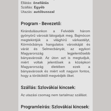
Ellátás:
önellátás
Szállás:
Egyéb
Utazás:
autóbusszal
Program - Bevezető:
Kirándulásunkon a Felvidék három
gyönyörű városát látogatjuk meg. Bajmócon
megtekintjük a világhírű várkastélyt,
Körmöcbánya hangulatos városkáját és
várát és Selmecbányát, az egykori
Magyarország legjelentősebb
bányavárosát. Az úton azt is megtudjuk,
miért voltak jelentősek a középkori
Magyarország életében ezek a
bányavárosok és miért volt nagyon fontos,
hogy a törököktől megvédjék őket.
Szállás: Szlovákiai kincsek:
Az utazási csomag nem tartalmaz szállást.
Programleírás: Szlovákiai kincsek: