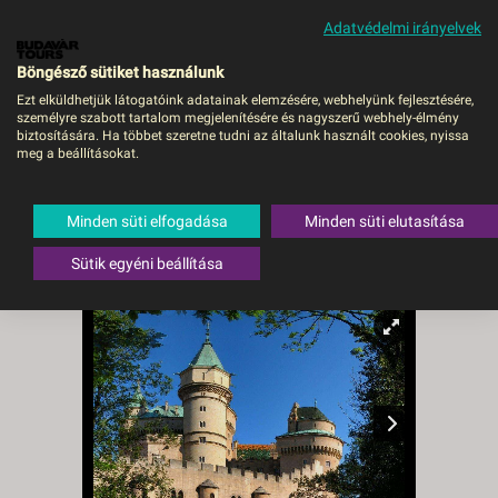
Adatvédelmi irányelvek
MENÜ
Böngésző sütiket használunk
Ezt elküldhetjük látogatóink adatainak elemzésére, webhelyünk fejlesztésére,
személyre szabott tartalom megjelenítésére és nagyszerű webhely-élmény
Szlovákiai kincsek:
biztosítására. Ha többet szeretne tudni az általunk használt cookies, nyissa
meg a beállításokat.
Varázslatos körutazás
három városban -
Minden süti elfogadása
Minden süti elutasítása
Budapest, Busz
Sütik egyéni beállítása
Szlovákia
,
Bajmóc