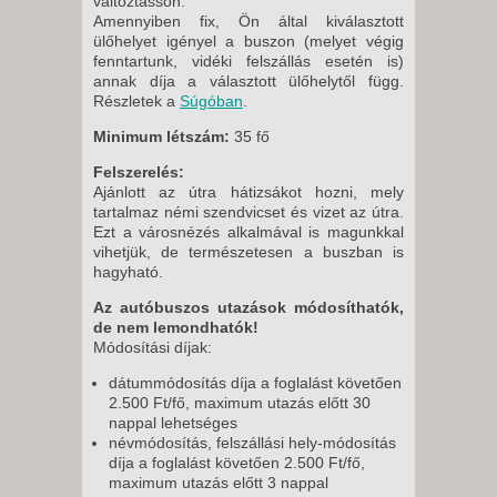
változtasson.
Amennyiben fix, Ön által kiválasztott
ülőhelyet igényel a buszon (melyet végig
fenntartunk, vidéki felszállás esetén is)
annak díja a választott ülőhelytől függ.
Részletek a
Súgóban
.
Minimum létszám:
35 fő
Felszerelés:
Ajánlott az útra hátizsákot hozni, mely
tartalmaz némi szendvicset és vizet az útra.
Ezt a városnézés alkalmával is magunkkal
vihetjük, de természetesen a buszban is
hagyható.
Az autóbuszos utazások módosíthatók,
de nem lemondhatók!
Módosítási díjak:
dátummódosítás díja a foglalást követően
2.500 Ft/fő, maximum utazás előtt 30
nappal lehetséges
névmódosítás, felszállási hely-módosítás
díja a foglalást követően 2.500 Ft/fő,
maximum utazás előtt 3 nappal