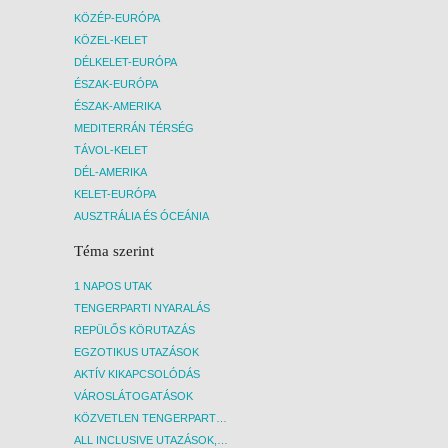
KÖZÉP-EURÓPA
KÖZEL-KELET
DÉLKELET-EURÓPA
ÉSZAK-EURÓPA
ÉSZAK-AMERIKA
MEDITERRÁN TÉRSÉG
TÁVOL-KELET
DÉL-AMERIKA
KELET-EURÓPA
AUSZTRÁLIA ÉS ÓCEÁNIA
Téma szerint
1 NAPOS UTAK
TENGERPARTI NYARALÁS
REPÜLŐS KÖRUTAZÁS
EGZOTIKUS UTAZÁSOK
AKTÍV KIKAPCSOLÓDÁS
VÁROSLÁTOGATÁSOK
KÖZVETLEN TENGERPARTI SZÁLLÁSOK
ALL INCLUSIVE UTAZÁSOK, NYARALÁSOK