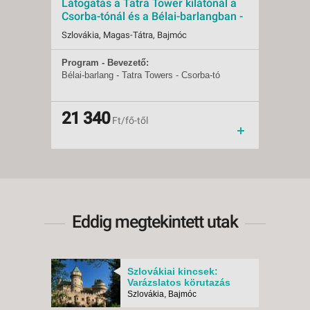
Látogatás a Tatra Tower kilátónál a
A len
Csorba-tónál és a Bélai-barlangban -
Busz
Budapest, Busz
Szlová
Szlovákia, Magas-Tátra, Bajmóc
Program - Bevezető:
Progr
Indulások:
2027.07.31-tól
Indulá
Bélai-barlang - Tatra Towers - Csorba-tó
Hódíts
Időpontok:
1 db
Időpon
pihenj
Ellátás:
önellátás
Ellátás
partján
Típus:
Kirándulás
Típus:
levegő
Szállás:
21 340
Egyéb
Szállá
19 
Ft/fő-től
Utazás:
autóbusszal
Utazás
Eddig megtekintett utak
Szlovákiai kincsek:
Varázslatos körutazás
három városban -
Szlovákia, Bajmóc
Budapest, Busz