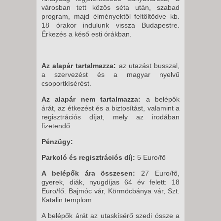
városban tett közös séta után, szabad
program, majd élményektől feltöltődve kb.
18 órakor indulunk vissza Budapestre.
Érkezés a késő esti órákban.
Az alapár tartalmazza:
az utazást busszal,
a szervezést és a magyar nyelvű
csoportkísérést.
Az alapár nem tartalmazza:
a belépők
árát, az étkezést és a biztosítást, valamint a
regisztrációs díjat, mely az irodában
fizetendő.
Pénzügy:
Parkoló és regisztrációs díj:
5 Euro/fő
A belépők ára összesen:
27 Euro/fő,
gyerek, diák, nyugdíjas 64 év felett: 18
Euro/fő. Bajmóc vár, Körmöcbánya vár, Szt.
Katalin templom.
A belépők árát az utaskísérő szedi össze a