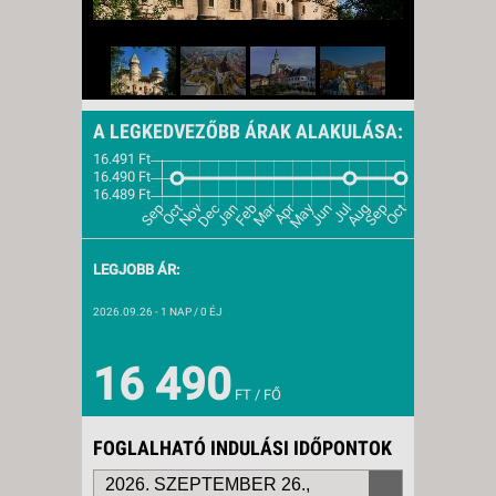
A LEGKEDVEZŐBB ÁRAK ALAKULÁSA:
LEGJOBB ÁR:
2026.09.26
- 1 NAP / 0 ÉJ
16 490
FT / FŐ
FOGLALHATÓ INDULÁSI IDŐPONTOK
2026. SZEPTEMBER 26.,