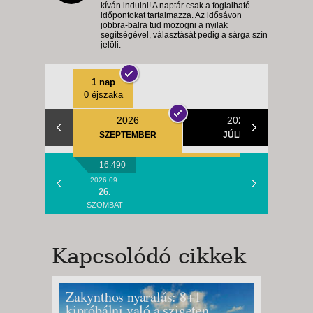
kíván indulni! A naptár csak a foglalható
időpontokat tartalmazza. Az idősávon
jobbra-balra tud mozogni a nyilak
segítségével, választását pedig a sárga szín
jelöli.
1 nap
0 éjszaka
2026
2027
SZEPTEMBER
JÚLIUS
16.490
2026.09.
26.
SZOMBAT
Kapcsolódó cikkek
Zakynthos nyaralás: 8+1
Limone
kipróbálni való a szigeten
a Gard