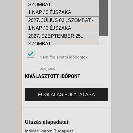
SZOMBAT -
1 NAP / 0 ÉJSZAKA
2027. JÚLIUS 03., SZOMBAT -
1 NAP / 0 ÉJSZAKA
2027. SZEPTEMBER 25.,
SZOMBAT -
1 NAP / 0 ÉJSZAKA
Nem foglalható időpontok
elrejtése
KIVÁLASZTOTT IDŐPONT
FOGLALÁS FOLYTATÁSA
Utazás alapadatai:
Indulási város:
Budapest