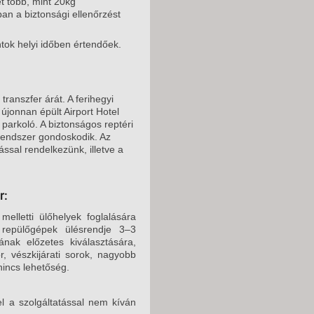
t több, mint 20kg
an a biztonsági ellenőrzést
ntok helyi időben értendőek.
transzfer árát. A ferihegyi
 újonnan épült Airport Hotel
 parkoló. A biztonságos reptéri
őrendszer gondoskodik. Az
ással rendelkezünk, illetve a
r:
elletti ülőhelyek foglalására
 repülőgépek ülésrendje 3–3
nak előzetes kiválasztására,
r, vészkijárati sorok, nagyobb
nincs lehetőség.
l a szolgáltatással nem kíván