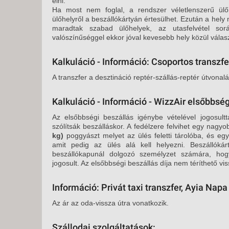
élni.
Ha most nem foglal, a rendszer véletlenszerű ülő
ülőhelyről a beszállókártyán értesülhet. Ezután a he
maradtak szabad ülőhelyek, az utasfelvétel so
valószínűséggel ekkor jóval kevesebb hely közül válasz
Kalkuláció - Információ: Csoportos transzfe
A transzfer a desztináció reptér-szállás-reptér útvonal
Kalkuláció - Információ - WizzAir elsőbbség
Az elsőbbségi beszállás igénybe vételével jogosultt
szólítsák beszálláskor. A fedélzere felvihet egy nagy
kg)
poggyászt melyet az ülés feletti tárolóba, és eg
amit pedig az ülés alá kell helyezni. Beszállókár
beszállókapunál dolgozó személyzet számára, hog
jogosult. Az elsőbbségi beszállás díja nem téríthető vis
Információ: Privát taxi transzfer, Ayia Napa
Az ár az oda-vissza útra vonatkozik.
Szállodai szolgáltatások: