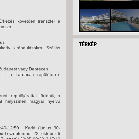
 Érkezés követően transzfer a
lmazza.
rus
TÉRKÉP
tatív kirándulásokra. Szállás
Budapest vagy Debrecen
 - a Larnaca-i repülőtérre.
nti repülőjárattal történik, a
kat helyszínen magyar nyelvű
0:40-12:50 ; Kedd (június 30-
Kedd (szeptember 22- október 6
7 között): 20:25-00:20 // 17:40