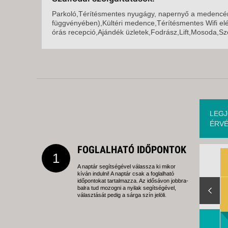
Parkoló,Térítésmentes nyugágy, napernyő a medencén
függvényében),Kültéri medence,Térítésmentes Wifi el
órás recepció,Ajándék üzletek,Fodrász,Lift,Mosoda,Sz
LEGJ
ÉRVÉ
FOGLALHATÓ IDŐPONTOK
1
A naptár segítségével válassza ki mikor
kíván indulni! A naptár csak a foglalható
Slide Right
időpontokat tartalmazza. Az idősávon jobbra-
balra tud mozogni a nyilak segítségével,
választását pedig a sárga szín jelöli.
Slide Right