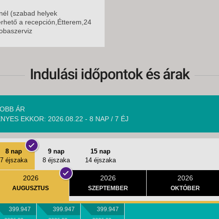
él (szabad helyek
érhető a recepción,Étterem,24
obaszerviz
Indulási időpontok és árak
OBB ÁR
NYES EKKOR: 2026.08.22 - 8 NAP / 7 ÉJ
8 nap
9 nap
15 nap
7 éjszaka
8 éjszaka
14 éjszaka
2026
2026
2026
AUGUSZTUS
SZEPTEMBER
OKTÓBER
399.947
399.947
399.947