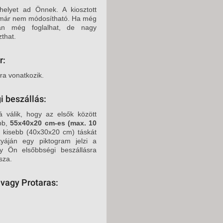
helyet ad Önnek. A kiosztott
ly már nem módosítható. Ha még
rán még foglalhat, de nagy
that.
r:
ára vonatkozik.
i beszállás:
á válik, hogy az elsők között
obb,
55x40x20 cm-es (max. 10
y kisebb (40x30x20 cm) táskát
tyáján egy piktogram jelzi a
y Ön elsőbbségi beszállásra
sza.
 vagy Protaras: