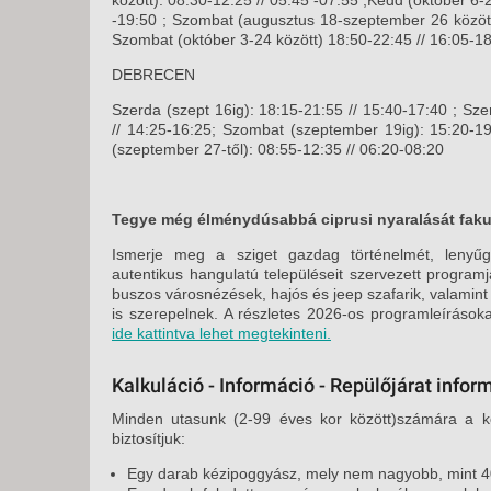
-19:50 ; Szombat (augusztus 18-szeptember 26 között
Szombat (október 3-24 között) 18:50-22:45 // 16:05-1
DEBRECEN
Szerda (szept 16ig): 18:15-21:55 // 15:40-17:40 ; Sze
// 14:25-16:25; Szombat (szeptember 19ig): 15:20-19
(szeptember 27-től): 08:55-12:35 // 06:20-08:20
Tegye még élménydúsabbá ciprusi nyaralását fakul
Ismerje meg a sziget gazdag történelmét, lenyűgö
autentikus hangulatú településeit szervezett program
buszos városnézések, hajós és jeep szafarik, valamint
is szerepelnek. A részletes 2026-os programleírásokat
ide kattintva lehet megtekinteni.
Kalkuláció - Információ - Repülőjárat infor
Minden utasunk (2-99 éves kor között)számára a kö
biztosítjuk:
Egy darab kézipoggyász, mely nem nagyobb, mint 