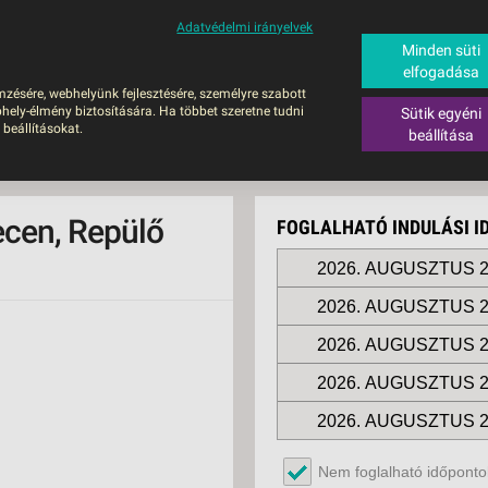
Adatvédelmi irányelvek
ALÁS
BUSZOS UTAZÁSOK
RÖVID NYARALÁSOK
SÚGÓ
HAJÓU
Minden süti
elfogadása
6
mzésére, webhelyünk fejlesztésére, személyre szabott
UTAZÁS
hely-élmény biztosítására. Ha többet szeretne tudni
Sütik egyéni
ZOS UTAZÁSOK
 beállításokat.
beállítása
GERPARTI
LÉSEK
ecen, Repülő
FOGLALHATÓ INDULÁSI 
UTAZÁS
LÁDI ÜDÜLÉS
2026. AUGUSZTUS 2
2026. AUGUSZTUS 2
ZÁSOK DEBRECENI
ULÁSSAL
2026. AUGUSZTUS 2
ÍV KIKAPCSOLÓDÁS
2026. AUGUSZTUS 2
OTIKUS UTAK
2026. AUGUSZTUS 2
OSLÁTOGATÁS
2026. SZEPTEMBER 
Nem foglalható időpontok