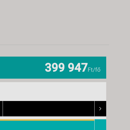
399 947
Ft/fő