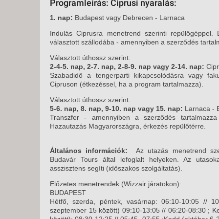
Programleírás: Ciprusi nyaralás:
1. nap:
Budapest vagy Debrecen - Larnaca
Indulás Ciprusra menetrend szerinti repülőgéppel.
választott szállodába - amennyiben a szerződés tarta
Választott úthossz szerint:
2-4-5. nap, 2-7. nap, 2-8-9. nap vagy 2-14. nap:
Cip
Szabadidő a tengerparti kikapcsolódásra vagy fakul
Cipruson (étkezéssel, ha a program tartalmazza).
Választott úthossz szerint:
5-6. nap, 8. nap, 9-10. nap vagy 15. nap:
Larnaca - 
Transzfer - amennyiben a szerződés tartalmazza
Hazautazás Magyarországra, érkezés repülőtérre.
Általános információk:
Az utazás menetrend szeri
Budavár Tours által lefoglalt helyeken. Az utaso
asszisztens segíti (időszakos szolgáltatás).
Előzetes menetrendek (Wizzair járatokon):
BUDAPEST
Hétfő, szerda, péntek, vasárnap: 06:10-10:05 // 1
szeptember 15 között) 09:10-13:05 // 06:20-08:30 ; 
között): 08:30-12:25 // 05:45 -07:55 ;Kedd (október 6-2