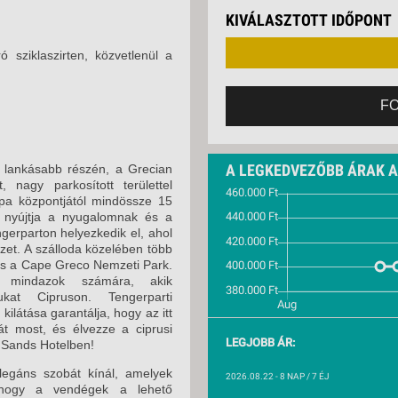
VETLEN
2026. SZEPTEMBER 
KIVÁLASZTOTT IDŐPONT
GERPARTI
LLÁSOK
2026. SZEPTEMBER 
 sziklaszirten, közvetlenül a
2026. SZEPTEMBER 
LLODÁK
SZDÁVAL
2026. SZEPTEMBER 
F
AVÁR TOURS
2026. SZEPTEMBER 
ZÁSOK
2026. SZEPTEMBER 
A LEGKEDVEZŐBB ÁRAK 
 lankásabb részén, a Grecian
 nagy parkosított területtel
2026. SZEPTEMBER 
apa központjától mindössze 15
át nyújtja a nyugalomnak és a
2026. SZEPTEMBER 
gerparton helyezkedik el, ahol
izet. A szálloda közelében több
2026. SZEPTEMBER 
 és a Cape Greco Nemzeti Park.
 mindazok számára, akik
2026. SZEPTEMBER 
ukat Cipruson. Tengerparti
 kilátása garantálja, hogy az itt
2026. SZEPTEMBER 
sát most, és élvezze a ciprusi
LEGJOBB ÁR:
n Sands Hotelben!
2026. OKTÓBER 04.
egáns szobát kínál, amelyek
2026.08.22
- 8 NAP / 7 ÉJ
2026. OKTÓBER 07.
, hogy a vendégek a lehető