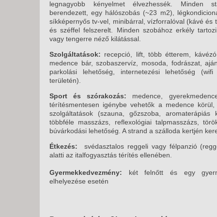
legnagyobb kényelmet élvezhessék. Minden s
berendezett, egy hálószobás (~23 m2), légkondicionál
síkképernyős tv-vel, minibárral, vízforralóval (kávé és 
és széffel felszerelt. Minden szobához erkély tartozi
vagy tengerre néző kilátással.
Szolgáltatások:
recepció, lift, több étterem, kávé
medence bár, szobaszervíz, mosoda, fodrászat, ajánd
parkolási lehetőség, internetezési lehetőség (wi
területén).
Sport és szórakozás:
medence, gyerekmedenc
térítésmentesen igénybe vehetők a medence körül, 
szolgáltatások (szauna, gőzszoba, aromaterápiás 
többféle masszázs, reflexológiai talpmasszázs, törökf
búvárkodási lehetőség. A strand a szálloda kertjén kere
Étkezés:
svédasztalos reggeli vagy félpanzió (reg
alatti az italfogyasztás térítés ellenében.
Gyermekkedvezmény:
két felnőtt és egy gye
elhelyezése esetén