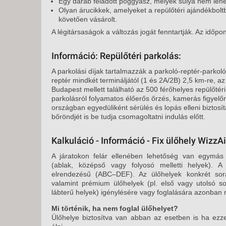
Egy darab feladott poggyász, melyek súlya nem lehe
Olyan árucikkek, amelyeket a repülőtéri ajándékboltb
követően vásárolt.
A légitársaságok a változás jogát fenntartják. Az időpo
Információ: Repülőtéri parkolás:
A parkolási díjak tartalmazzák a parkoló-reptér-parkoló 
reptér mindkét termináljától (1 és 2A/2B) 2,5 km-re, az
Budapest mellett található az 500 férőhelyes repülőtéri
parkolásról folyamatos élőerős őrzés, kamerás figyel
országban egyedüliként sérülés és lopás elleni biztosít
bőröndjét is be tudja csomagoltatni indulás előtt.
Kalkuláció - Információ - Fix ülőhely WizzAi
A járatokon felár ellenében lehetőség van egymás m
(ablak, középső vagy folyosó melletti helyek). A
elrendezésű (ABC–DEF). Az ülőhelyek konkrét sorá
valamint prémium ülőhelyek (pl. első vagy utolsó so
lábterű helyek) igénylésére vagy foglalására azonban 
Mi történik, ha nem foglal ülőhelyet?
Ülőhelye biztosítva van abban az esetben is ha ezze