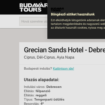
UTAZÁS
LAST MINUTE NYAR
Böngésző sütiket használunk
202
Ezt elküldhetjük látogatóink adatainak ele
tartalom megjelenítésére és nagyszerű web
BUS
az általunk használt cookies, nyissa meg a
TEN
ÜDÜ
Grecian Sands Hotel - Debr
KÖR
Ciprus
,
Dél-Ciprus
,
Ayia Napa
CSA
UTA
Budapesti indulás?
Kattintson ide!
IND
Utazás alapadatai:
AKT
Indulási város:
Debrecen
EGZ
Ellátás:
félpanzió
Ellátás:
reggeli
VÁR
Típus:
Tengerparti üdülés
Besorolás:
4*