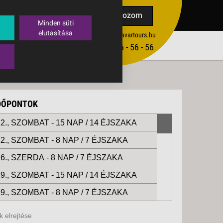
TAK
Feliratkozom
Minden süti
elutasítása
ertekesites@budavartours.hu
TIPPEK
(+36­ 1) 3 - 56 - 56 - 56
VISSZAJELZÉS KÜLDÉSE
IDŐPONTOK
2., SZOMBAT -
15 NAP / 14 ÉJSZAKA
2., SZOMBAT -
8 NAP / 7 ÉJSZAKA
6., SZERDA -
8 NAP / 7 ÉJSZAKA
9., SZOMBAT -
15 NAP / 14 ÉJSZAKA
9., SZOMBAT -
8 NAP / 7 ÉJSZAKA
02., SZERDA -
8 NAP / 7 ÉJSZAKA
 elrejtése