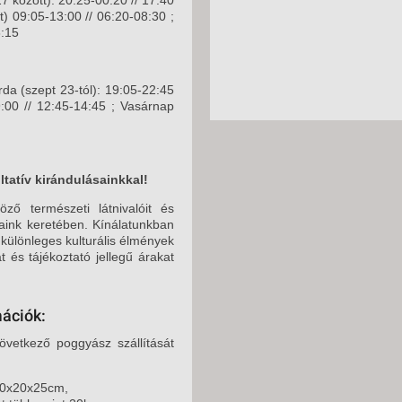
) 09:05-13:00 // 06:20-08:30 ;
8:15
rda (szept 23-tól): 19:05-22:45
:00 // 12:45-14:45 ; Vasárnap
tatív kirándulásainkkal!
ző természeti látnivalóit és
jaink keretében. Kínálatunkban
 különleges kulturális élmények
 és tájékoztató jellegű árakat
mációk:
vetkező poggyász szállítását
40x20x25cm,