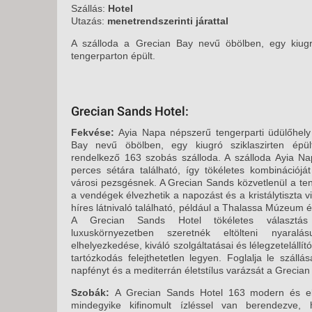
KÖZ
Szállás:
Hotel
TEN
Utazás:
menetrendszerinti járattal
SZÁ
A szálloda a Grecian Bay nevű öbölben, egy kiugró
tengerparton épült.
SZÁ
CSÚ
BUD
Grecian Sands Hotel:
UTA
Fekvése:
Ayia Napa népszerű tengerparti üdülőhely
Bay nevű öbölben, egy kiugró sziklaszirten épült,
rendelkező 163 szobás szálloda. A szálloda Ayia N
perces sétára található, így tökéletes kombinációj
városi pezsgésnek. A Grecian Sands közvetlenül a ten
a vendégek élvezhetik a napozást és a kristálytiszta v
híres látnivaló található, például a Thalassa Múzeum
A Grecian Sands Hotel tökéletes választás
luxuskörnyezetben szeretnék eltölteni nyaralás
elhelyezkedése, kiváló szolgáltatásai és lélegzetelállító
tartózkodás felejthetetlen legyen. Foglalja le szállá
napfényt és a mediterrán életstílus varázsát a Grecia
Szobák:
A Grecian Sands Hotel 163 modern és el
mindegyike kifinomult ízléssel van berendezve