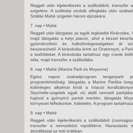
Reggeli után kijelentkezés a szállodából, transzfer
szigetére. A szállodai szobák elfoglalás után szaba
Szállás Mahé szigetén három éjszakára.
7. nap • Mahé
Reggeli után látogatás az egyik legkisebb fővárosba, 
majd látogatás a helyi piacon, ahol a kézzel készít
gyümölcsökön és halkülönlegességeken át sz
beszerezhető. A kirándulás érinti az Óratornyot, a Par
a teaföldeket. A kirándulás tartalmaz egy creole büfé
séta, majd transzfer a szállodába.
8. nap • Mahé (Marine Park és Moyenne)
Egész napos szabadprogram tengerparti pih
programlehetőség: látogatás a Marine Parkba üveg
különleges alkalmat kínál a trópusi korallzátony
Seychelle-szigetek egyik víz alatti nemzeti parkjába
hajóval a gyönyörű partok mentén, látogatás Moye
környezet felfedezése, haletetés. A program tartalmaz
9. nap • Mahé
Reggeli után kijelentkezés a szállodából (csomagszo
transzfer a nemzetközi repülőtérre. Hazautazás me
átszállással az esti órákban.