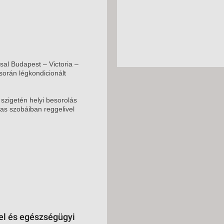
ssal Budapest – Victoria –
során légkondicionált
 szigetén helyi besorolás
yas szobáiban reggelivel
vel és egészségügyi