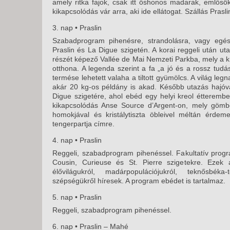
amely ritka fajok, csak itt őshonos madarak, emlősök 
kikapcsolódás vár arra, aki ide ellátogat. Szállás Prasl
3. nap • Praslin
Szabadprogram pihenésre, strandolásra, vagy egész
Praslin és La Digue szigetén. A korai reggeli után 
részét képező Vallée de Mai Nemzeti Parkba, mely a 
otthona. A legenda szerint a fa „a jó és a rossz tudá
termése lehetett valaha a tiltott gyümölcs. A világ leg
akár 20 kg-os példány is akad. Később utazás hajó
Digue szigetére, ahol ebéd egy helyi kreol étteremb
kikapcsolódás Anse Source d’Argent-on, mely gömböl
homokjával és kristálytiszta öbleivel méltán érdem
tengerpartja címre.
4. nap • Praslin
Reggeli, szabadprogram pihenéssel. Fakultatív progr
Cousin, Curieuse és St. Pierre szigetekre. Ezek 
élővilágukról, madárpopulációjukról, teknősbéka
szépségükről híresek. A program ebédet is tartalmaz.
5. nap • Praslin
Reggeli, szabadprogram pihenéssel.
6. nap • Praslin – Mahé