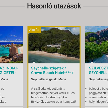
Hasonló utazások
Akciós
AZ INDIAI-
Seychelle-szigetek /
SZILVESZ
IGETEI -
Crown Beach Hotel**** /
SEYCHELL
 Repülő 4*
Mahé - budapest, Repülő
- Budapest
, Mahé
Seychelle-szigetek, Mahé
Seychelle-szi
4*
4*
- és
A szálloda közvetlenül a
baleset-, bet
02.02-tól
Indulások:
2026.09.17-tól
Indulások:
s
tengerparton helyezkedik el, és
poggyászbizt
Időpontok:
2 db
Időpontok:
ítás
lenyűgöző kilátást nyújt a
útlemondási b
li
Ellátás:
reggeli
Ellátás:
elára
türkizkék vizekre és a környező
helyi idegenf
rparti üdülés
Típus:
Tengerparti üdülés
Típus:
hegyekre. A környéken található
helyszínen
Besorolás:
4*
Besorolás: