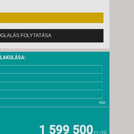
OGLALÁS FOLYTATÁSA
ALAKULÁSA:
1 599 500
FT / FŐ