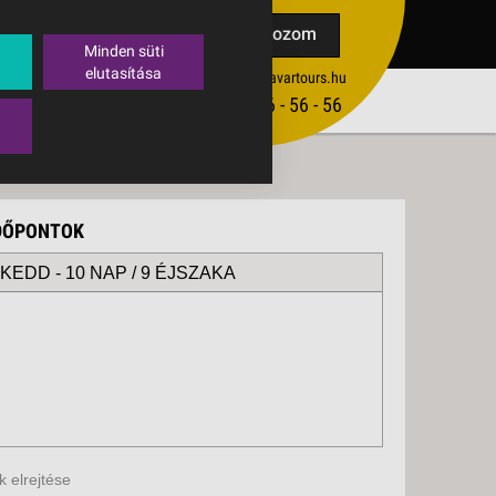
TAK
Feliratkozom
Minden süti
elutasítása
ertekesites@budavartours.hu
TIPPEK
(+36­ 1) 3 - 56 - 56 - 56
VISSZAJELZÉS KÜLDÉSE
IDŐPONTOK
 KEDD -
10 NAP / 9 ÉJSZAKA
 elrejtése