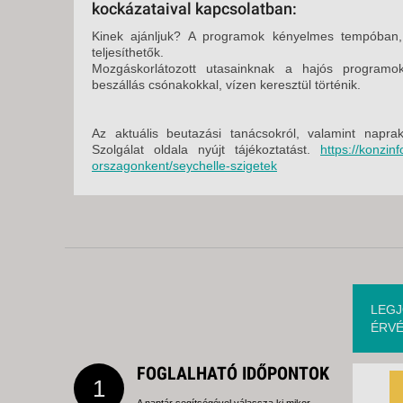
kockázataival kapcsolatban:
Kinek ajánljuk? A programok kényelmes tempóban,
teljesíthetők.
Mozgáskorlátozott utasainknak a hajós programo
beszállás csónakokkal, vízen keresztül történik.
Az aktuális beutazási tanácsokról, valamint napra
Szolgálat oldala nyújt tájékoztatást.
https://konzin
orszagonkent/seychelle-szigetek
LEGJ
ÉRVÉ
FOGLALHATÓ IDŐPONTOK
1
A naptár segítségével válassza ki mikor