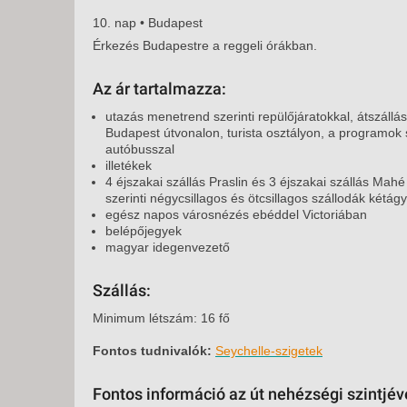
10. nap • Budapest
Érkezés Budapestre a reggeli órákban.
Az ár tartalmazza:
utazás menetrend szerinti repülőjáratokkal, átszállá
Budapest útvonalon, turista osztályon, a programok 
autóbusszal
illetékek
4 éjszakai szállás Praslin és 3 éjszakai szállás Mahé
szerinti négycsillagos és ötcsillagos szállodák kétág
egész napos városnézés ebéddel Victoriában
belépőjegyek
magyar idegenvezető
Szállás:
Minimum létszám: 16 fő
Fontos tudnivalók:
Seychelle-szigetek
Fontos információ az út nehézségi szintjé