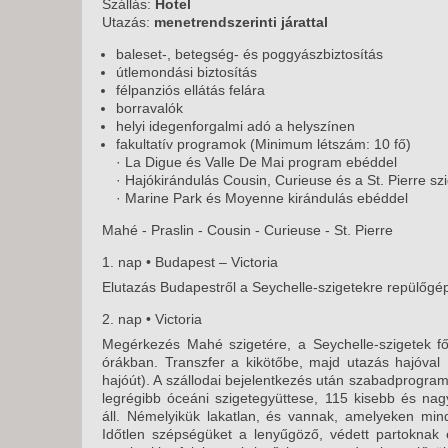
KÖZ
Szállás:
Hotel
Utazás:
menetrendszerinti járattal
TEN
SZÁ
baleset-, betegség- és poggyászbiztosítás
útlemondási biztosítás
SZÁ
félpanziós ellátás felára
CSÚ
borravalók
helyi idegenforgalmi adó a helyszínen
BUD
fakultatív programok (Minimum létszám: 10 fő)
UTA
· La Digue és Valle De Mai program ebéddel
· Hajókirándulás Cousin, Curieuse és a St. Pierre sz
· Marine Park és Moyenne kirándulás ebéddel
Mahé - Praslin - Cousin - Curieuse - St. Pierre
1. nap • Budapest – Victoria
Elutazás Budapestről a Seychelle-szigetekre repülőgépp
2. nap • Victoria
Megérkezés Mahé szigetére, a Seychelle-szigetek fő
órákban. Transzfer a kikötőbe, majd utazás hajóval 
hajóút). A szállodai bejelentkezés után szabadprogram
legrégibb óceáni szigetegyüttese, 115 kisebb és nagy
áll. Némelyikük lakatlan, és vannak, amelyeken mind
Időtlen szépségüket a lenyűgöző, védett partoknak