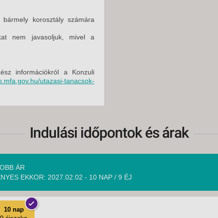
 bármely korosztály számára
kat nem javasoljuk, mivel a
kész információkról a Konzuli
fo.mfa.gov.hu/utazasi-tanacsok-
Indulási időpontok és árak
OBB ÁR
NYES EKKOR: 2027.02.02 - 10 NAP / 9 ÉJ
10 nap