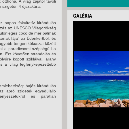
otthona. A világ zajától távoli
in szigetén 4 éjszakára.
GALÉRIA
 napos fakultatív kirándulás
utazás az UNESCO Világörökség
különleges coco de mer pálmák
sának fája” az Édenkertből, és
nagyobb tengeri kókuszai között
val a paradicsomi szépségű La
en. Ezt követően strandolás és
yűre kopott szikláival, arany
es a világ legfényképezettebb
amlehetőség: hajós kirándulás
az apró szigetek egyedülálló
-tenyészetükről és páratlan