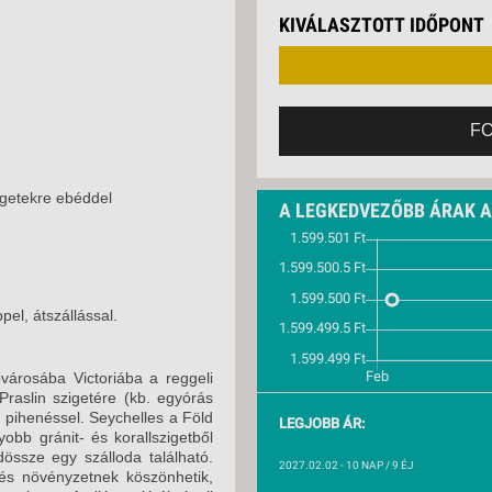
VETLEN
KIVÁLASZTOTT IDŐPONT
GERPARTI
LLÁSOK
LLODÁK
SZDÁVAL
F
AVÁR TOURS
ZÁSOK
igetekre ebéddel
A LEGKEDVEZŐBB ÁRAK 
el, átszállással.
városába Victoriába a reggeli
Praslin szigetére (kb. egyórás
 pihenéssel. Seychelles a Föld
LEGJOBB ÁR:
obb gránit- és korallszigetből
össze egy szálloda található.
2027.02.02
- 10 NAP / 9 ÉJ
 és növényzetnek köszönhetik,