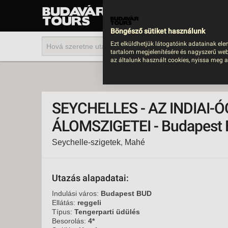
UTAZÁS
LAST MINUTE NYAR
Böngésző sütiket használunk
202
Ezt elküldhetjük látogatóink adatainak ele
tartalom megjelenítésére és nagyszerű web
BUS
az általunk használt cookies, nyissa meg a
TEN
ÜDÜ
SEYCHELLES - AZ INDIAI-
KÖR
ÁLOMSZIGETEI - Budapest 
CSA
Seychelle-szigetek
,
Mahé
UTA
IND
AKT
Utazás alapadatai:
EGZ
Indulási város:
Budapest BUD
Ellátás:
reggeli
VÁR
Típus:
Tengerparti üdülés
Besorolás:
4*