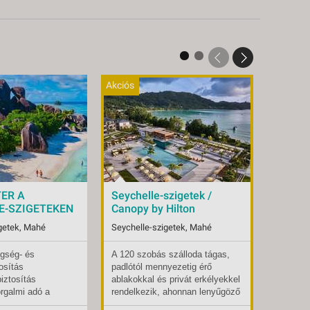
Akciós
Akciós
TER A
Seychelle-szigetek /
Seyche
E-SZIGETEKEN
Canopy by Hilton
AVANI
 BUD, Repülő
Seychelles Resort**** /
Barbar
getek, Mahé
Seychelle-szigetek, Mahé
Seychel
Mahé - budapest, Repülő
SPA***
4*
budap
egség- és
A 120 szobás szálloda tágas,
A szige
2026.12.29-tól
Indulások:
2026.09.17-tól
Indulás
osítás
padlótól mennyezetig érő
repülőté
1 db
Időpontok:
14 db
Időpont
iztosítás
ablakokkal és privát erkélyekkel
távolsá
félpanzió
Ellátás:
reggeli
Ellátás:
orgalmi adó a
rendelkezik, ahonnan lenyűgöző
pálmafá
Tengerparti üdülés
Típus:
Tengerparti üdülés
Típus:
kilátás nyílik a trópusi tájra. A
finom h
4*
Besorolás:
4*
Besorol