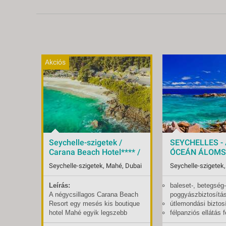
Akciós
Seychelle-szigetek /
SEYCHELLES - 
Carana Beach Hotel**** /
ÓCEÁN ÁLOMSZ
Mahé - budapest, Repülő
Budapest BUD,
Seychelle-szigetek, Mahé, Dubai
Seychelle-szigetek
4*
Leírás:
baleset-, betegség
Indulások:
2026.09.17-tól
Indulások:
2027.
A négycsillagos Carana Beach
poggyászbiztosítá
Időpontok:
14 db
Időpontok:
1 db
Resort egy mesés kis boutique
útlemondási biztos
Ellátás:
félpanzió
Ellátás:
regge
hotel Mahé egyik legszebb
félpanziós ellátás f
Ellátás:
reggeli
Típus:
Tenge
öblében. A szálloda úgy lett
borravalók
Típus:
Tengerparti üdülés
Besorolás:
4*