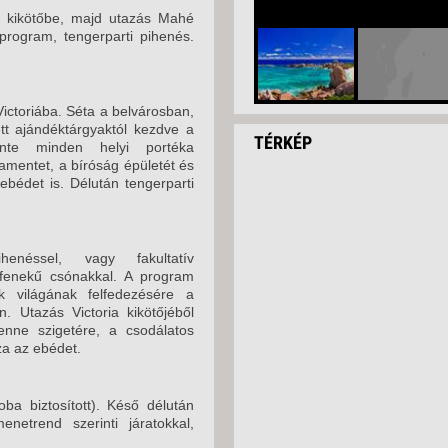
 a kikötőbe, majd utazás Mahé
dprogram, tengerparti pihenés.
Victoriába. Séta a belvárosban,
ett ajándéktárgyaktól kezdve a
TÉRKÉP
inte minden helyi portéka
lamentet, a bíróság épületét és
ebédet is. Délután tengerparti
enéssel, vagy fakultatív
fenekű csónakkal. A program
ok világának felfedezésére a
n. Utazás Victoria kikötőjéből
nne szigetére, a csodálatos
za az ebédet.
ba biztosított). Késő délután
netrend szerinti járatokkal,