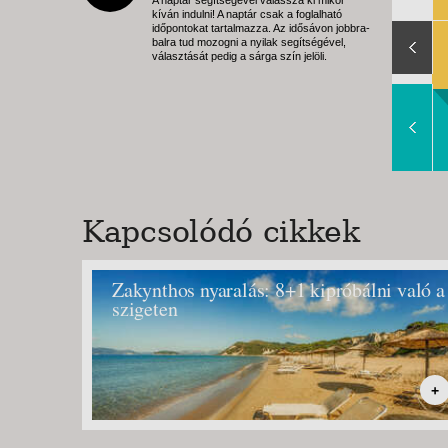
kíván indulni! A naptár csak a foglalható
Slide Right
időpontokat tartalmazza. Az idősávon jobbra-
balra tud mozogni a nyilak segítségével,
választását pedig a sárga szín jelöli.
Slide Right
Kapcsolódó cikkek
Zakynthos nyaralás: 8+1 kipróbálni való a
szigeten
+