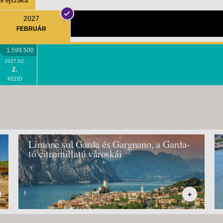
9 éjszaka
2027
FEBRUÁR
1.599.500
2027.02.
2.
KEDD
Limone sul Garda és Gargnano, a Garda-
tó citromillatú városkái
+