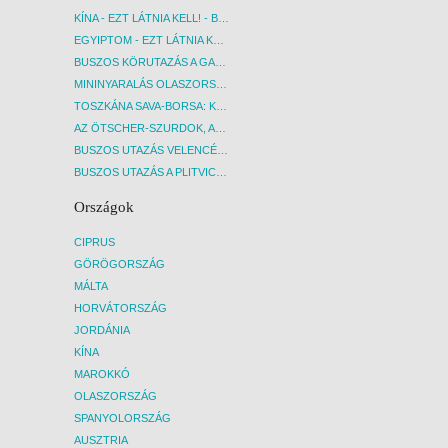
KÍNA - EZT LÁTNIA KELL! - BUDAPEST, REPÜLŐ
EGYIPTOM - EZT LÁTNIA KELL! - BUDAPEST, REPÜLŐ
BUSZOS KÖRUTAZÁS A GARDA-TÓ KÖRNYÉKÉN - BUDAPEST, BUSZ
MININYARALÁS OLASZORSZÁGBAN: ÉSZAK-OLASZ GYÖNGYSZEMEK NYOMÁBAN - BUDAPEST, BUSZ
TOSZKÁNA SAVA-BORSA: KÓSTOLÓK ÉS KULTURÁLIS UTAZÁS - BUDAPEST, BUSZ
AZ ÖTSCHER-SZURDOK, AUSZTRIA GRAND CANYONJA - BUDAPEST, BUSZ
BUSZOS UTAZÁS VELENCÉBE - BUDAPEST, BUSZ
BUSZOS UTAZÁS A PLITVICEI-TAVAK NEMZETI PARKBA - BUDAPEST, BUSZ
Országok
CIPRUS
GÖRÖGORSZÁG
MÁLTA
HORVÁTORSZÁG
JORDÁNIA
KÍNA
MAROKKÓ
OLASZORSZÁG
SPANYOLORSZÁG
AUSZTRIA