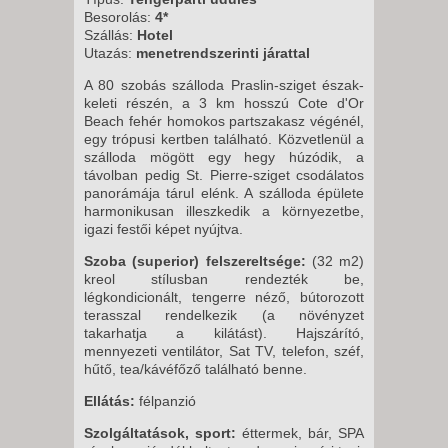
2027. FEBRUÁR 03., SZERDA -
Besorolás:
4*
Szállás:
Hotel
10 NAP / 7 ÉJSZAKA
Utazás:
menetrendszerinti járattal
2027. FEBRUÁR 16., KEDD -
A 80 szobás szálloda Praslin-sziget észak-
10 NAP / 7 ÉJSZAKA
keleti részén, a 3 km hosszú Cote d'Or
2027. MÁRCIUS 09., KEDD -
Beach fehér homokos partszakasz végénél,
egy trópusi kertben található. Közvetlenül a
10 NAP / 7 ÉJSZAKA
szálloda mögött egy hegy húzódik, a
2027. MÁRCIUS 17., SZERDA -
távolban pedig St. Pierre-sziget csodálatos
panorámája tárul elénk. A szálloda épülete
10 NAP / 7 ÉJSZAKA
harmonikusan illeszkedik a környezetbe,
2027. ÁPRILIS 14., SZERDA -
igazi festői képet nyújtva.
10 NAP / 7 ÉJSZAKA
Szoba (superior) felszereltsége:
(32 m2)
2027. ÁPRILIS 20., KEDD -
kreol stílusban rendezték be,
légkondicionált, tengerre néző, bútorozott
10 NAP / 7 ÉJSZAKA
terasszal rendelkezik (a növényzet
takarhatja a kilátást). Hajszárító,
mennyezeti ventilátor, Sat TV, telefon, széf,
hűtő, tea/kávéfőző található benne.
Ellátás:
félpanzió
Szolgáltatások, sport:
éttermek, bár, SPA