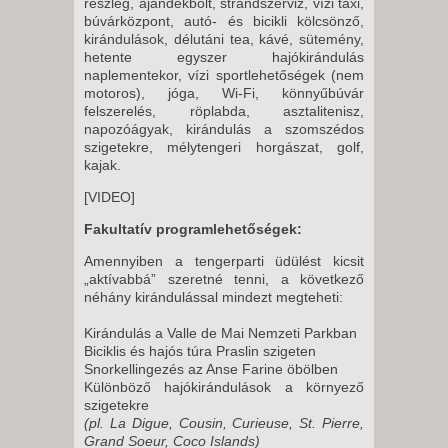
részleg, ajándékbolt, strandszerviz, vízi taxi,
búvárközpont, autó- és bicikli kölcsönző,
kirándulások, délutáni tea, kávé, sütemény,
hetente egyszer hajókirándulás
naplementekor, vízi sportlehetőségek (nem
motoros), jóga, Wi-Fi, könnyűbúvár
felszerelés, röplabda, asztalitenisz,
napozóágyak, kirándulás a szomszédos
szigetekre, mélytengeri horgászat, golf,
kajak.
[VIDEO]
Fakultatív programlehetőségek:
Amennyiben a tengerparti üdülést kicsit
„aktívabbá” szeretné tenni, a következő
néhány kirándulással mindezt megteheti:
Kirándulás a Valle de Mai Nemzeti Parkban
Biciklis és hajós túra Praslin szigeten
Snorkellingezés az Anse Farine öbölben
Különböző hajókirándulások a környező
szigetekre
(pl. La Digue, Cousin, Curieuse, St. Pierre,
Grand Soeur, Coco Islands)