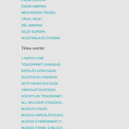
ÉSZAK-AMERIKA
MEDITERRÁN TÉRSÉG
Az utazás menetrendszerinti
repülőjáratokkal történik, a repülőjegy
TÁVOL-KELET
árának változása befolyásolhatja a
DÉL-AMERIKA
részvételi díjat!
KELET-EURÓPA
AUSZTRÁLIA ÉS ÓCEÁNIA
Téma szerint
1 NAPOS UTAK
TENGERPARTI NYARALÁS
REPÜLŐS KÖRUTAZÁS
EGZOTIKUS UTAZÁSOK
AKTÍV KIKAPCSOLÓDÁS
VÁROSLÁTOGATÁSOK
KÖZVETLEN TENGERPARTI SZÁLLÁSOK
ALL INCLUSIVE UTAZÁSOK, NYARALÁSOK
BUSZOS UTAZÁS
BUSZOS VÁROSLÁTOGATÁSOK
BUSZOS GYEREKBARÁT PROGRAMOK
BUSZOS TÚRÁK, GYALOGTÚRÁK