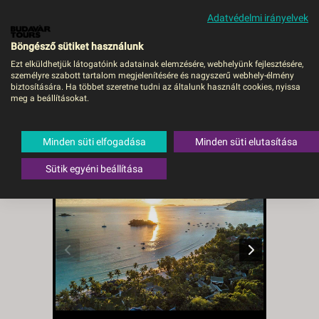
Adatvédelmi irányelvek
MENÜ
Böngésző sütiket használunk
Ezt elküldhetjük látogatóink adatainak elemzésére, webhelyünk fejlesztésére,
személyre szabott tartalom megjelenítésére és nagyszerű webhely-élmény
Seychelle-szigetek /
biztosítására. Ha többet szeretne tudni az általunk használt cookies, nyissa
meg a beállításokat.
Paradise Sun Hotel**** /
Praslin - budapest, Repülő
Minden süti elfogadása
Minden süti elutasítása
Seychelle-szigetek
,
Praslin
Sütik egyéni beállítása