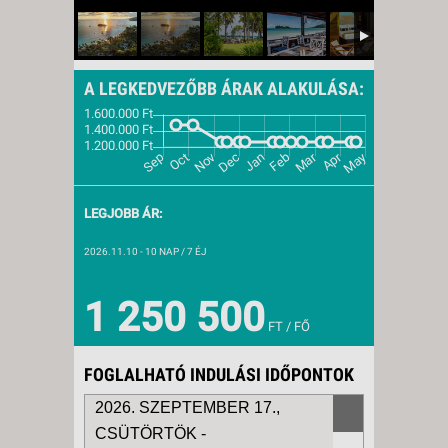
A LEGKEDVEZŐBB ÁRAK ALAKULÁSA:
LEGJOBB ÁR:
2026.11.10
- 10 NAP / 7 ÉJ
1 250 500
FT / FŐ
FOGLALHATÓ INDULÁSI IDŐPONTOK
2026. SZEPTEMBER 17.,
CSÜTÖRTÖK -