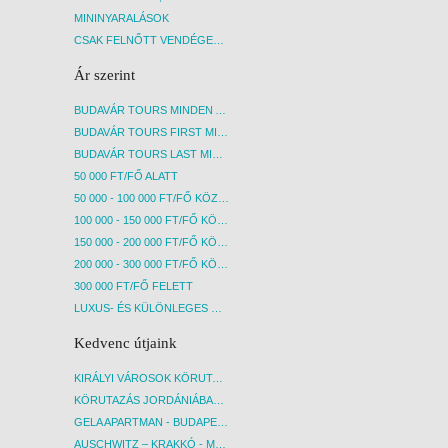
MININYARALÁSOK
CSAK FELNŐTT VENDÉGEKET FOGADÓ SZÁLLÁSOK
Ár szerint
BUDAVÁR TOURS MINDEN AKCIÓS ÚT
BUDAVÁR TOURS FIRST MINUTE AKCIÓS UTAK
BUDAVÁR TOURS LAST MINUTE AKCIÓS UTAK
50 000 FT/FŐ ALATT
50 000 - 100 000 FT/FŐ KÖZÖTT
100 000 - 150 000 FT/FŐ KÖZÖTT
150 000 - 200 000 FT/FŐ KÖZÖTT
200 000 - 300 000 FT/FŐ KÖZÖTT
300 000 FT/FŐ FELETT
LUXUS- ÉS KÜLÖNLEGES UTAK
Kedvenc útjaink
KIRÁLYI VÁROSOK KÖRUTAZÁS KÖZVETLEN REPÜLŐJÁRATTAL - BUDAPEST, REPÜLŐ
KÖRUTAZÁS JORDÁNIÁBAN, HOLT-TENGERI PIHENÉSSEL - BUDAPEST, REPÜLŐ
GELA APARTMAN - BUDAPEST, REPÜLŐ
AUSCHWITZ – KRAKKÓ - MEGRÁZÓ IDŐUTAZÁS! - BUDAPEST, BUSZ