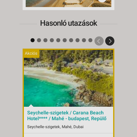
Hasonló utazások
Akciós
Seychelle-szigetek / Carana Beach
SEYC
Hotel**** / Mahé - budapest, Repülő
ÁLOM
4*
Repü
Seychelle-szigetek, Mahé, Dubai
Seyche