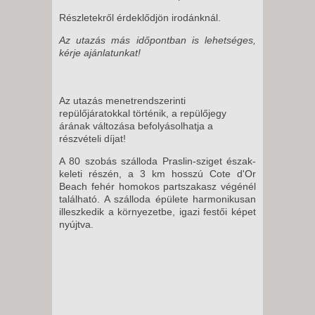
Részletekről érdeklődjön irodánknál.
Az utazás más időpontban is lehetséges,
kérje ajánlatunkat!
Az utazás menetrendszerinti
repülőjáratokkal történik, a repülőjegy
árának változása befolyásolhatja a
részvételi díjat!
A 80 szobás szálloda Praslin-sziget észak-
keleti részén, a 3 km hosszú Cote d'Or
Beach fehér homokos partszakasz végénél
található. A szálloda épülete harmonikusan
illeszkedik a környezetbe, igazi festői képet
nyújtva.