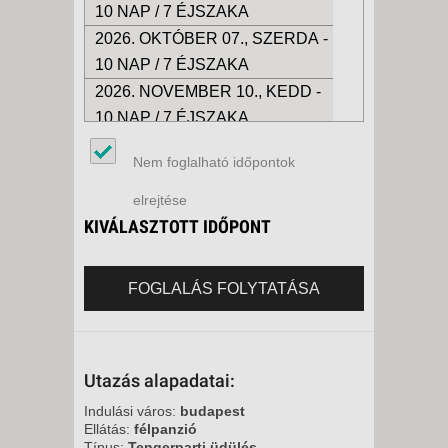
10 NAP / 7 ÉJSZAKA
2026. OKTÓBER 07., SZERDA -
10 NAP / 7 ÉJSZAKA
2026. NOVEMBER 10., KEDD -
10 NAP / 7 ÉJSZAKA
2026. NOVEMBER 18., SZERDA
Nem foglalható időpontok
-
10 NAP / 7 ÉJSZAKA
elrejtése
2026. DECEMBER 01., KEDD -
KIVÁLASZTOTT IDŐPONT
10 NAP / 7 ÉJSZAKA
2026. DECEMBER 09., SZERDA
FOGLALÁS FOLYTATÁSA
-
10 NAP / 7 ÉJSZAKA
2027. JANUÁR 12., KEDD -
Utazás alapadatai:
10 NAP / 7 ÉJSZAKA
2027. JANUÁR 20., SZERDA -
Indulási város:
budapest
Ellátás:
félpanzió
10 NAP / 7 ÉJSZAKA
Típus:
Tengerparti üdülés