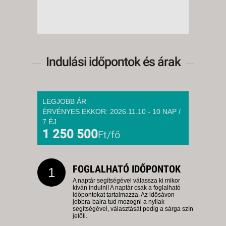
Indulási időpontok és árak
LEGJOBB ÁR
ÉRVÉNYES EKKOR: 2026.11.10 - 10 NAP /
7 ÉJ
1 250 500
Ft/fő
FOGLALHATÓ IDŐPONTOK
1
A naptár segítségével válassza ki mikor
kíván indulni! A naptár csak a foglalható
időpontokat tartalmazza. Az idősávon
jobbra-balra tud mozogni a nyilak
segítségével, választását pedig a sárga szín
jelöli.