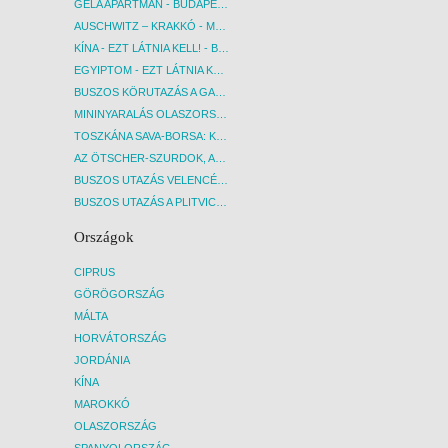
GELA APARTMAN - BUDAPEST, REPÜLŐ
AUSCHWITZ – KRAKKÓ - MEGRÁZÓ IDŐUTAZÁS! - BUDAPEST, BUSZ
KÍNA - EZT LÁTNIA KELL! - BUDAPEST, REPÜLŐ
EGYIPTOM - EZT LÁTNIA KELL! - BUDAPEST, REPÜLŐ
BUSZOS KÖRUTAZÁS A GARDA-TÓ KÖRNYÉKÉN - BUDAPEST, BUSZ
MININYARALÁS OLASZORSZÁGBAN: ÉSZAK-OLASZ GYÖNGYSZEMEK NYOMÁBAN - BUDAPEST, BUSZ
TOSZKÁNA SAVA-BORSA: KÓSTOLÓK ÉS KULTURÁLIS UTAZÁS - BUDAPEST, BUSZ
AZ ÖTSCHER-SZURDOK, AUSZTRIA GRAND CANYONJA - BUDAPEST, BUSZ
BUSZOS UTAZÁS VELENCÉBE - BUDAPEST, BUSZ
BUSZOS UTAZÁS A PLITVICEI-TAVAK NEMZETI PARKBA - BUDAPEST, BUSZ
Országok
CIPRUS
GÖRÖGORSZÁG
MÁLTA
HORVÁTORSZÁG
JORDÁNIA
KÍNA
MAROKKÓ
OLASZORSZÁG
SPANYOLORSZÁG