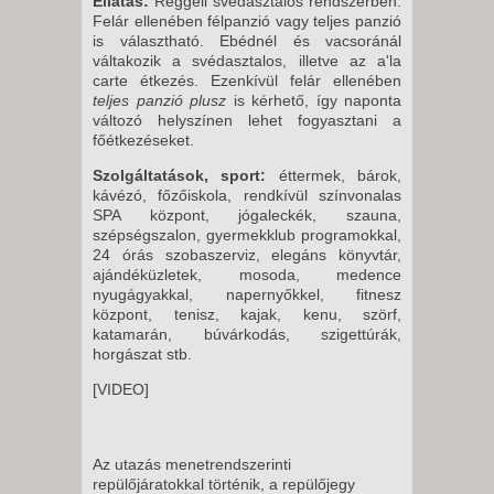
Ellátás:
Reggeli svédasztalos rendszerben.
Felár ellenében félpanzió vagy teljes panzió
is választható. Ebédnél és vacsoránál
váltakozik a svédasztalos, illetve az a'la
carte étkezés. Ezenkívül felár ellenében
teljes panzió plusz
is kérhető, így naponta
változó helyszínen lehet fogyasztani a
főétkezéseket.
Szolgáltatások, sport:
éttermek, bárok,
kávézó, főzőiskola, rendkívül színvonalas
SPA központ, jógaleckék, szauna,
szépségszalon, gyermekklub programokkal,
24 órás szobaszerviz, elegáns könyvtár,
ajándéküzletek, mosoda, medence
nyugágyakkal, napernyőkkel, fitnesz
központ, tenisz, kajak, kenu, szörf,
katamarán, búvárkodás, szigettúrák,
horgászat stb.
[VIDEO]
Az utazás menetrendszerinti
repülőjáratokkal történik, a repülőjegy