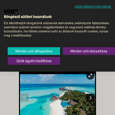
Adatvédelmi irányelvek
MENÜ
Böngésző sütiket használunk
Ezt elküldhetjük látogatóink adatainak elemzésére, webhelyünk fejlesztésére,
személyre szabott tartalom megjelenítésére és nagyszerű webhely-élmény
Maldív-szigetek /
biztosítására. Ha többet szeretne tudni az általunk használt cookies, nyissa
meg a beállításokat.
Anantara Dhigu Resort &
Spa***** - budapest,
Minden süti elfogadása
Minden süti elutasítása
Repülő
Sütik egyéni beállítása
Maldív-szigetek
,
Malé Atoll