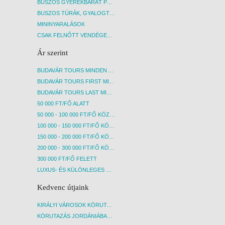
BUSZOS GYEREKBARÁT PROGRAMOK
BUSZOS TÚRÁK, GYALOGTÚRÁK
MININYARALÁSOK
CSAK FELNŐTT VENDÉGEKET FOGADÓ SZÁLLÁSOK
Ár szerint
BUDAVÁR TOURS MINDEN AKCIÓS ÚT
BUDAVÁR TOURS FIRST MINUTE AKCIÓS UTAK
BUDAVÁR TOURS LAST MINUTE AKCIÓS UTAK
50 000 FT/FŐ ALATT
50 000 - 100 000 FT/FŐ KÖZÖTT
100 000 - 150 000 FT/FŐ KÖZÖTT
150 000 - 200 000 FT/FŐ KÖZÖTT
200 000 - 300 000 FT/FŐ KÖZÖTT
300 000 FT/FŐ FELETT
LUXUS- ÉS KÜLÖNLEGES UTAK
Kedvenc útjaink
KIRÁLYI VÁROSOK KÖRUTAZÁS KÖZVETLEN REPÜLŐJÁRATTAL - BUDAPEST, REPÜLŐ
KÖRUTAZÁS JORDÁNIÁBAN, HOLT-TENGERI PIHENÉSSEL - BUDAPEST, REPÜLŐ