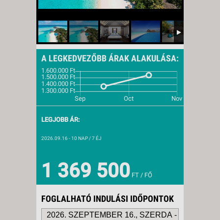
A LEGKEDVEZŐBB ÁRAK ALAKULÁSA:
LEGJOBB ÁR:
2026.09.16
- 10 NAP / 7 ÉJ
1 369 500
FT / FŐ
FOGLALHATÓ INDULÁSI IDŐPONTOK
2026. SZEPTEMBER 16., SZERDA -