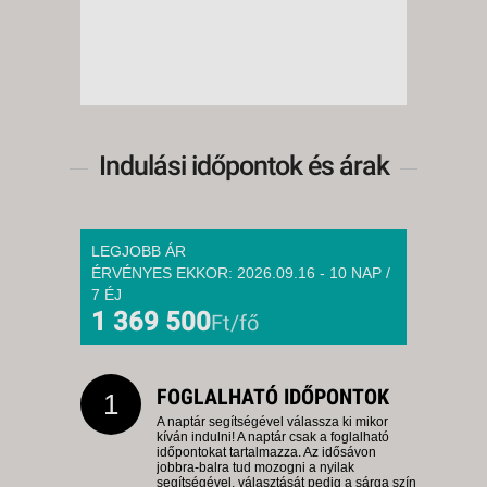
Indulási időpontok és árak
LEGJOBB ÁR
ÉRVÉNYES EKKOR: 2026.09.16 - 10 NAP /
7 ÉJ
1 369 500
Ft/fő
FOGLALHATÓ IDŐPONTOK
1
A naptár segítségével válassza ki mikor
kíván indulni! A naptár csak a foglalható
időpontokat tartalmazza. Az idősávon
jobbra-balra tud mozogni a nyilak
segítségével, választását pedig a sárga szín