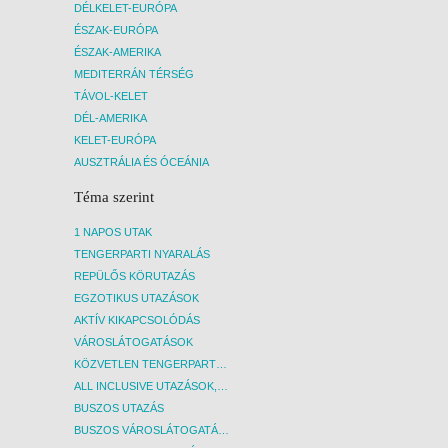
DÉLKELET-EURÓPA
Az uta
ÉSZAK-EURÓPA
repülőj
ÉSZAK-AMERIKA
árának
MEDITERRÁN TÉRSÉG
részvét
TÁVOL-KELET
DÉL-AMERIKA
KELET-EURÓPA
AUSZTRÁLIA ÉS ÓCEÁNIA
Téma szerint
1 NAPOS UTAK
TENGERPARTI NYARALÁS
REPÜLŐS KÖRUTAZÁS
EGZOTIKUS UTAZÁSOK
AKTÍV KIKAPCSOLÓDÁS
VÁROSLÁTOGATÁSOK
KÖZVETLEN TENGERPARTI SZÁLLÁSOK
ALL INCLUSIVE UTAZÁSOK, NYARALÁSOK
BUSZOS UTAZÁS
BUSZOS VÁROSLÁTOGATÁSOK