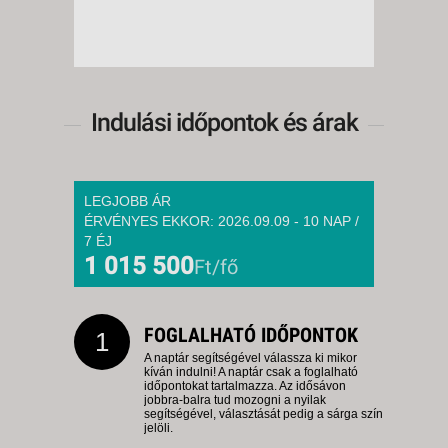
Indulási időpontok és árak
LEGJOBB ÁR
ÉRVÉNYES EKKOR: 2026.09.09 - 10 NAP /
7 ÉJ
1 015 500
Ft/fő
FOGLALHATÓ IDŐPONTOK
1
A naptár segítségével válassza ki mikor
kíván indulni! A naptár csak a foglalható
időpontokat tartalmazza. Az idősávon
jobbra-balra tud mozogni a nyilak
segítségével, választását pedig a sárga szín
jelöli.