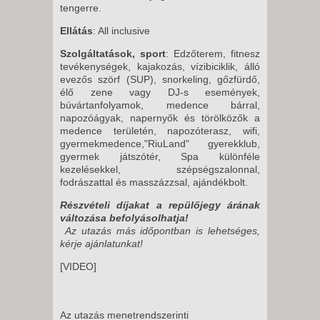
tengerre.
Ellátás
: All inclusive
Szolgáltatások, sport
: Edzőterem, fitnesz
tevékenységek, kajakozás, vízibiciklik, álló
evezős szörf (SUP), snorkeling, gőzfürdő,
élő zene vagy DJ-s események,
búvártanfolyamok, medence bárral,
napozóágyak, napernyők és törölközők a
medence területén, napozóterasz, wifi,
gyermekmedence,"RiuLand" gyerekklub,
gyermek játszótér, Spa különféle
kezelésekkel, szépségszalonnal,
fodrászattal és masszázzsal, ajándékbolt.
Részvételi díjakat a repülőjegy árának
változása befolyásolhatja!
Az utazás más időpontban is lehetséges,
kérje ajánlatunkat!
[VIDEO]
Az utazás menetrendszerinti