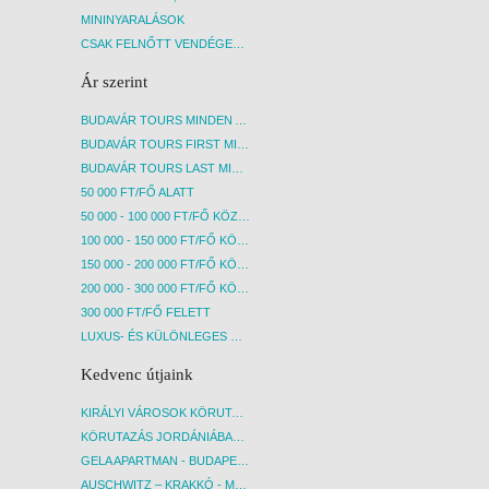
MININYARALÁSOK
CSAK FELNŐTT VENDÉGEKET FOGADÓ SZÁLLÁSOK
Ár szerint
BUDAVÁR TOURS MINDEN AKCIÓS ÚT
BUDAVÁR TOURS FIRST MINUTE AKCIÓS UTAK
BUDAVÁR TOURS LAST MINUTE AKCIÓS UTAK
50 000 FT/FŐ ALATT
50 000 - 100 000 FT/FŐ KÖZÖTT
100 000 - 150 000 FT/FŐ KÖZÖTT
150 000 - 200 000 FT/FŐ KÖZÖTT
200 000 - 300 000 FT/FŐ KÖZÖTT
300 000 FT/FŐ FELETT
LUXUS- ÉS KÜLÖNLEGES UTAK
Kedvenc útjaink
KIRÁLYI VÁROSOK KÖRUTAZÁS KÖZVETLEN REPÜLŐJÁRATTAL - BUDAPEST, REPÜLŐ
KÖRUTAZÁS JORDÁNIÁBAN, HOLT-TENGERI PIHENÉSSEL - BUDAPEST, REPÜLŐ
GELA APARTMAN - BUDAPEST, REPÜLŐ
AUSCHWITZ – KRAKKÓ - MEGRÁZÓ IDŐUTAZÁS! - BUDAPEST, BUSZ