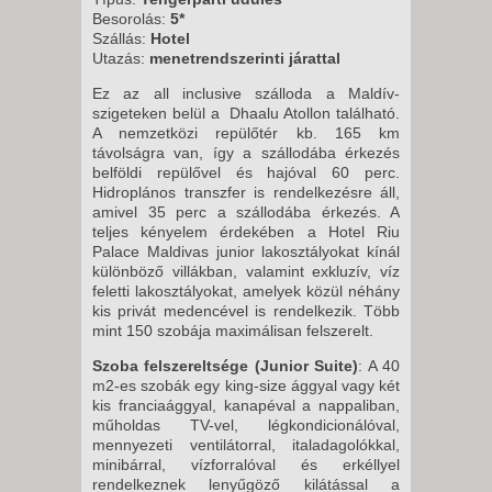
2027. JANUÁR 05., KEDD -
Besorolás:
5*
Szállás:
Hotel
10 NAP / 7 ÉJSZAKA
Utazás:
menetrendszerinti járattal
2027. JANUÁR 12., KEDD -
Ez az all inclusive szálloda a Maldív-
10 NAP / 7 ÉJSZAKA
szigeteken belül a Dhaalu Atollon található.
2027. FEBRUÁR 02., KEDD -
A nemzetközi repülőtér kb. 165 km
távolságra van, így a szállodába érkezés
10 NAP / 7 ÉJSZAKA
belföldi repülővel és hajóval 60 perc.
2027. FEBRUÁR 16., KEDD -
Hidroplános transzfer is rendelkezésre áll,
amivel 35 perc a szállodába érkezés. A
10 NAP / 7 ÉJSZAKA
teljes kényelem érdekében a Hotel Riu
Palace Maldivas junior lakosztályokat kínál
különböző villákban, valamint exkluzív, víz
feletti lakosztályokat, amelyek közül néhány
kis privát medencével is rendelkezik. Több
mint 150 szobája maximálisan felszerelt.
Szoba felszereltsége (Junior Suite)
: A 40
m2-es szobák egy king-size ággyal vagy két
kis franciaággyal, kanapéval a nappaliban,
műholdas TV-vel, légkondicionálóval,
mennyezeti ventilátorral, italadagolókkal,
minibárral, vízforralóval és erkéllyel
rendelkeznek lenyűgöző kilátással a