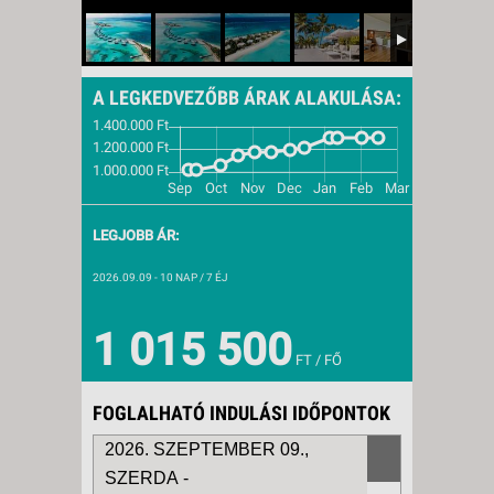
A LEGKEDVEZŐBB ÁRAK ALAKULÁSA:
LEGJOBB ÁR:
2026.09.09
- 10 NAP / 7 ÉJ
1 015 500
FT / FŐ
FOGLALHATÓ INDULÁSI IDŐPONTOK
2026. SZEPTEMBER 09.,
SZERDA -