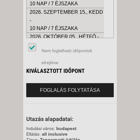
10 NAP / 7 ÉJSZAKA
2026. SZEPTEMBER 15., KEDD
-
10 NAP / 7 ÉJSZAKA
2026. OKTÓBER 05., HÉTFŐ -
10 NAP / 7 ÉJSZAKA
Nem foglalható időpontok
2026. OKTÓBER 20., KEDD -
10 NAP / 7 ÉJSZAKA
elrejtése
2026. NOVEMBER 03., KEDD -
KIVÁLASZTOTT IDŐPONT
10 NAP / 7 ÉJSZAKA
2026. NOVEMBER 17., KEDD -
FOGLALÁS FOLYTATÁSA
10 NAP / 7 ÉJSZAKA
2026. DECEMBER 02., SZERDA
-
Utazás alapadatai:
10 NAP / 7 ÉJSZAKA
2026. DECEMBER 15., KEDD -
Indulási város:
budapest
Ellátás:
all inclusive
10 NAP / 7 ÉJSZAKA
Típus:
Tengerparti üdülés