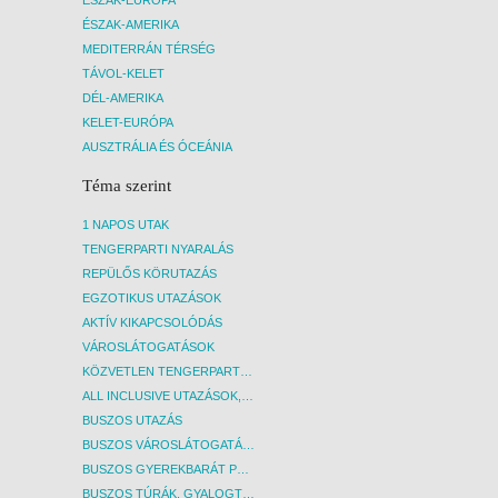
repülőjáratokkal történik, a repülőjegy
ÉSZAK-AMERIKA
árának változása befolyásolhatja a
MEDITERRÁN TÉRSÉG
részvételi díjat!
TÁVOL-KELET
DÉL-AMERIKA
KELET-EURÓPA
AUSZTRÁLIA ÉS ÓCEÁNIA
Téma szerint
1 NAPOS UTAK
TENGERPARTI NYARALÁS
REPÜLŐS KÖRUTAZÁS
EGZOTIKUS UTAZÁSOK
AKTÍV KIKAPCSOLÓDÁS
VÁROSLÁTOGATÁSOK
KÖZVETLEN TENGERPARTI SZÁLLÁSOK
ALL INCLUSIVE UTAZÁSOK, NYARALÁSOK
BUSZOS UTAZÁS
BUSZOS VÁROSLÁTOGATÁSOK
BUSZOS GYEREKBARÁT PROGRAMOK
BUSZOS TÚRÁK, GYALOGTÚRÁK