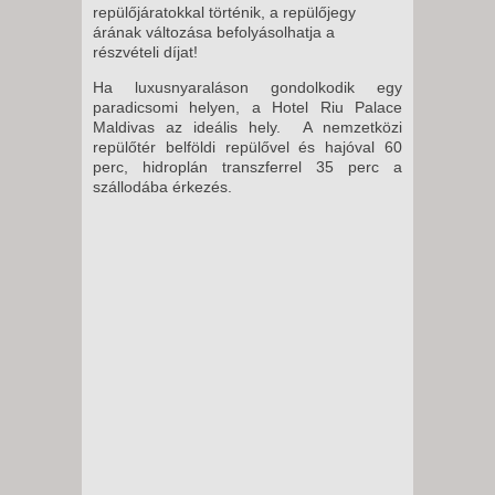
repülőjáratokkal történik, a repülőjegy
árának változása befolyásolhatja a
részvételi díjat!
Ha luxusnyaraláson gondolkodik egy
paradicsomi helyen, a Hotel Riu Palace
Maldivas az ideális hely. A nemzetközi
repülőtér belföldi repülővel és hajóval 60
perc, hidroplán transzferrel 35 perc a
szállodába érkezés.