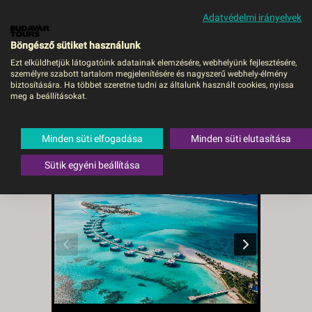
Adatvédelmi irányelvek
MENÜ
Böngésző sütiket használunk
Ezt elküldhetjük látogatóink adatainak elemzésére, webhelyünk fejlesztésére,
személyre szabott tartalom megjelenítésére és nagyszerű webhely-élmény
Maldív-szigetek / Hotel
biztosítására. Ha többet szeretne tudni az általunk használt cookies, nyissa
meg a beállításokat.
Riu Palace Maldivas *****
- budapest, Repülő
Minden süti elfogadása
Minden süti elutasítása
Maldív-szigetek
Sütik egyéni beállítása