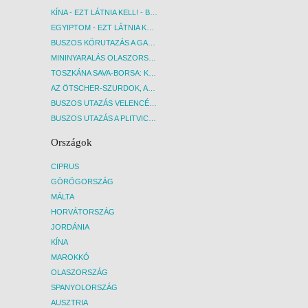
KÍNA - EZT LÁTNIA KELL! - BUDAPEST, REPÜLŐ
EGYIPTOM - EZT LÁTNIA KELL! - BUDAPEST, REPÜLŐ
BUSZOS KÖRUTAZÁS A GARDA-TÓ KÖRNYÉKÉN - BUDAPEST, BUSZ
MININYARALÁS OLASZORSZÁGBAN: ÉSZAK-OLASZ GYÖNGYSZEMEK NYOMÁBAN - BUDAPEST, BUSZ
TOSZKÁNA SAVA-BORSA: KÓSTOLÓK ÉS KULTURÁLIS UTAZÁS - BUDAPEST, BUSZ
AZ ÖTSCHER-SZURDOK, AUSZTRIA GRAND CANYONJA - BUDAPEST, BUSZ
BUSZOS UTAZÁS VELENCÉBE - BUDAPEST, BUSZ
BUSZOS UTAZÁS A PLITVICEI-TAVAK NEMZETI PARKBA - BUDAPEST, BUSZ
Országok
CIPRUS
GÖRÖGORSZÁG
MÁLTA
HORVÁTORSZÁG
JORDÁNIA
KÍNA
MAROKKÓ
OLASZORSZÁG
SPANYOLORSZÁG
AUSZTRIA