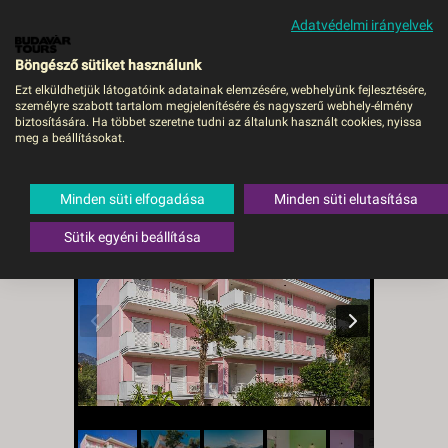
Adatvédelmi irányelvek
MENÜ
Böngésző sütiket használunk
Ezt elküldhetjük látogatóink adatainak elemzésére, webhelyünk fejlesztésére,
személyre szabott tartalom megjelenítésére és nagyszerű webhely-élmény
Dionysos apartmanház -
biztosítására. Ha többet szeretne tudni az általunk használt cookies, nyissa
meg a beállításokat.
Budapest BUD, Repülő
Görögország
,
Lefkada
,
Nydri
Minden süti elfogadása
Minden süti elutasítása
Sütik egyéni beállítása