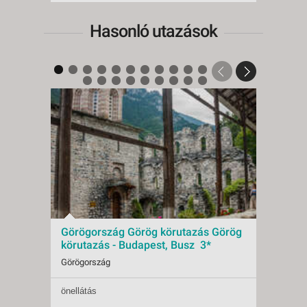
Hasonló utazások
Görögország Görög körutazás Görög
Görö
körutazás - Budapest, Busz 3*
- Bud
Görögország
Görögo
önellátás
önellá
Indulások:
2026.10.09-tól
Indulá
Időpontok:
1 db
Időpon