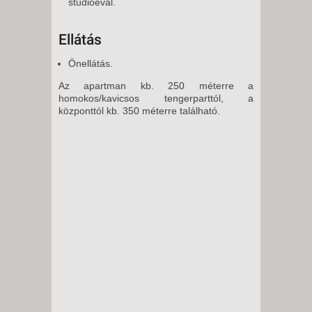
stúdióéval.
Ellátás
Önellátás.
Az apartman kb. 250 méterre a
homokos/kavicsos tengerparttól, a
központtól kb. 350 méterre található.