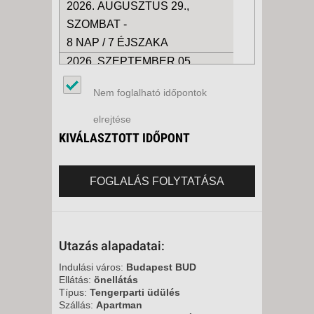
2026. AUGUSZTUS 29.,
SZOMBAT -
8 NAP / 7 ÉJSZAKA
2026. SZEPTEMBER 05.,
SZOMBAT -
Nem foglalható időpontok
8 NAP / 7 ÉJSZAKA
2026. SZEPTEMBER 12.,
elrejtése
SZOMBAT -
KIVÁLASZTOTT IDŐPONT
8 NAP / 7 ÉJSZAKA
2026. SZEPTEMBER 19.,
FOGLALÁS FOLYTATÁSA
SZOMBAT -
8 NAP / 7 ÉJSZAKA
Utazás alapadatai:
Indulási város:
Budapest BUD
Ellátás:
önellátás
Típus:
Tengerparti üdülés
Szállás:
Apartman