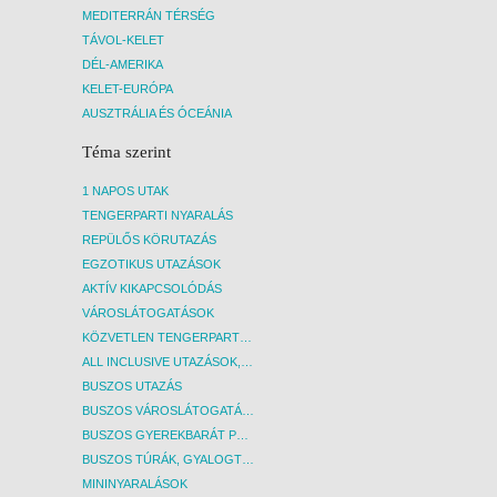
MEDITERRÁN TÉRSÉG
TÁVOL-KELET
DÉL-AMERIKA
KELET-EURÓPA
AUSZTRÁLIA ÉS ÓCEÁNIA
Téma szerint
1 NAPOS UTAK
TENGERPARTI NYARALÁS
REPÜLŐS KÖRUTAZÁS
EGZOTIKUS UTAZÁSOK
AKTÍV KIKAPCSOLÓDÁS
VÁROSLÁTOGATÁSOK
KÖZVETLEN TENGERPARTI SZÁLLÁSOK
ALL INCLUSIVE UTAZÁSOK, NYARALÁSOK
BUSZOS UTAZÁS
BUSZOS VÁROSLÁTOGATÁSOK
BUSZOS GYEREKBARÁT PROGRAMOK
BUSZOS TÚRÁK, GYALOGTÚRÁK
MININYARALÁSOK