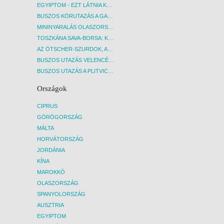
EGYIPTOM - EZT LÁTNIA KELL! - BUDAPEST, REPÜLŐ
BUSZOS KÖRUTAZÁS A GARDA-TÓ KÖRNYÉKÉN - BUDAPEST, BUSZ
MININYARALÁS OLASZORSZÁGBAN: ÉSZAK-OLASZ GYÖNGYSZEMEK NYOMÁBAN - BUDAPEST, BUSZ
TOSZKÁNA SAVA-BORSA: KÓSTOLÓK ÉS KULTURÁLIS UTAZÁS - BUDAPEST, BUSZ
AZ ÖTSCHER-SZURDOK, AUSZTRIA GRAND CANYONJA - BUDAPEST, BUSZ
BUSZOS UTAZÁS VELENCÉBE - BUDAPEST, BUSZ
BUSZOS UTAZÁS A PLITVICEI-TAVAK NEMZETI PARKBA - BUDAPEST, BUSZ
Országok
CIPRUS
GÖRÖGORSZÁG
MÁLTA
HORVÁTORSZÁG
JORDÁNIA
KÍNA
MAROKKÓ
OLASZORSZÁG
SPANYOLORSZÁG
AUSZTRIA
EGYIPTOM