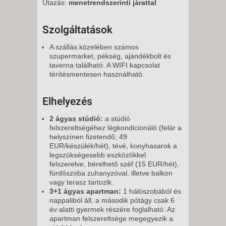
Utazás:
menetrendszerinti járattal
Szolgáltatások
A szállás közelében számos
szupermarket, pékség, ajándékbolt és
taverna található. A WIFI kapcsolat
térítésmentesen használható.
Elhelyezés
2 ágyas stúdió:
a stúdió
felszereltségéhez légkondicionáló (felár a
helyszínen fizetendő, 49
EUR/készülék/hét), tévé, konyhasarok a
legszükségesebb eszközökkel
felszerelve, bérelhető széf (15 EUR/hét),
fürdőszoba zuhanyzóval, illetve balkon
vagy terasz tartozik.
3+1 ágyas apartman:
1 hálószobából és
nappaliból áll, a második pótágy csak 6
év alatti gyermek részére foglalható. Az
apartman felszereltsége megegyezik a