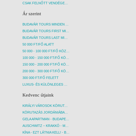
CSAK FELNŐTT VENDÉGEKET FOGADÓ SZÁLLÁSOK
Ár szerint
BUDAVÁR TOURS MINDEN AKCIÓS ÚT
BUDAVÁR TOURS FIRST MINUTE AKCIÓS UTAK
BUDAVÁR TOURS LAST MINUTE AKCIÓS UTAK
50 000 FT/FŐ ALATT
50 000 - 100 000 FT/FŐ KÖZÖTT
100 000 - 150 000 FT/FŐ KÖZÖTT
150 000 - 200 000 FT/FŐ KÖZÖTT
200 000 - 300 000 FT/FŐ KÖZÖTT
300 000 FT/FŐ FELETT
LUXUS- ÉS KÜLÖNLEGES UTAK
Kedvenc útjaink
KIRÁLYI VÁROSOK KÖRUTAZÁS KÖZVETLEN REPÜLŐJÁRATTAL - BUDAPEST, REPÜLŐ
KÖRUTAZÁS JORDÁNIÁBAN, HOLT-TENGERI PIHENÉSSEL - BUDAPEST, REPÜLŐ
GELA APARTMAN - BUDAPEST, REPÜLŐ
AUSCHWITZ – KRAKKÓ - MEGRÁZÓ IDŐUTAZÁS! - BUDAPEST, BUSZ
KÍNA - EZT LÁTNIA KELL! - BUDAPEST, REPÜLŐ