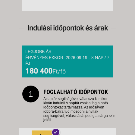
Indulási időpontok és árak
LEGJOBB ÁR
ÉRVÉNYES EKKOR: 2026.09.19 - 8 NAP / 7
ÉJ
180 400
Ft/fő
FOGLALHATÓ IDŐPONTOK
1
A naptár segítségével válassza ki mikor
kíván indulni! A naptár csak a foglalható
időpontokat tartalmazza. Az idősávon
jobbra-balra tud mozogni a nyilak
segítségével, választását pedig a sárga szín
jelöli.