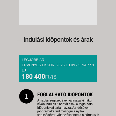
Indulási időpontok és árak
LEGJOBB ÁR
ÉRVÉNYES EKKOR: 2026.10.09 - 9 NAP / 9
ÉJ
180 400
Ft/fő
FOGLALHATÓ IDŐPONTOK
1
A naptár segítségével válassza ki mikor
kíván indulni! A naptár csak a foglalható
időpontokat tartalmazza. Az idősávon
jobbra-balra tud mozogni a nyilak
segítségével, választását pedig a sárga szín