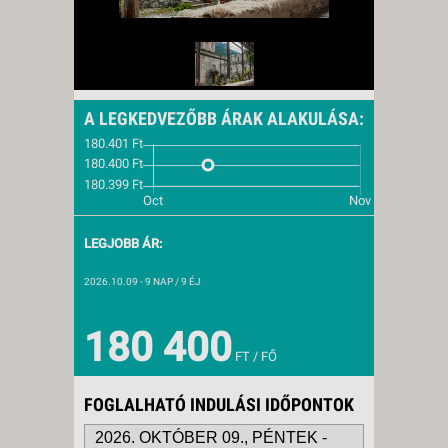
A LEGKEDVEZŐBB ÁRAK ALAKULÁSA:
LEGJOBB ÁR:
2026.10.09
- 9 NAP / 9 ÉJ
180 400
FT / FŐ
FOGLALHATÓ INDULÁSI IDŐPONTOK
2026. OKTÓBER 09., PÉNTEK -