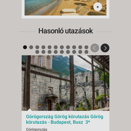
+
Hasonló utazások
Görögország Görög körutazás Görög
Görö
körutazás - Budapest, Busz 3*
- Bud
Görögország
Görögo