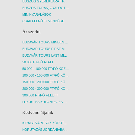
BUSZOS GYEREKBARÁT PROGRAMOK
BUSZOS TÚRÁK, GYALOGTÚRÁK
MININYARALÁSOK
CSAK FELNŐTT VENDÉGEKET FOGADÓ SZÁLLÁSOK
Ár szerint
BUDAVÁR TOURS MINDEN AKCIÓS ÚT
BUDAVÁR TOURS FIRST MINUTE AKCIÓS UTAK
BUDAVÁR TOURS LAST MINUTE AKCIÓS UTAK
50 000 FT/FŐ ALATT
50 000 - 100 000 FT/FŐ KÖZÖTT
100 000 - 150 000 FT/FŐ KÖZÖTT
150 000 - 200 000 FT/FŐ KÖZÖTT
200 000 - 300 000 FT/FŐ KÖZÖTT
300 000 FT/FŐ FELETT
LUXUS- ÉS KÜLÖNLEGES UTAK
Kedvenc útjaink
KIRÁLYI VÁROSOK KÖRUTAZÁS KÖZVETLEN REPÜLŐJÁRATTAL - BUDAPEST, REPÜLŐ
KÖRUTAZÁS JORDÁNIÁBAN, HOLT-TENGERI PIHENÉSSEL - BUDAPEST, REPÜLŐ