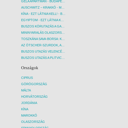
GELA APARTMAN - BUDAPEST, REPÜLŐ
AUSCHWITZ – KRAKKÓ - MEGRÁZÓ IDŐUTAZÁS! - BUDAPEST, BUSZ
KÍNA - EZT LÁTNIA KELL! - BUDAPEST, REPÜLŐ
EGYIPTOM - EZT LÁTNIA KELL! - BUDAPEST, REPÜLŐ
BUSZOS KÖRUTAZÁS A GARDA-TÓ KÖRNYÉKÉN - BUDAPEST, BUSZ
MININYARALÁS OLASZORSZÁGBAN: ÉSZAK-OLASZ GYÖNGYSZEMEK NYOMÁBAN - BUDAPEST, BUSZ
TOSZKÁNA SAVA-BORSA: KÓSTOLÓK ÉS KULTURÁLIS UTAZÁS - BUDAPEST, BUSZ
AZ ÖTSCHER-SZURDOK, AUSZTRIA GRAND CANYONJA - BUDAPEST, BUSZ
BUSZOS UTAZÁS VELENCÉBE - BUDAPEST, BUSZ
BUSZOS UTAZÁS A PLITVICEI-TAVAK NEMZETI PARKBA - BUDAPEST, BUSZ
Országok
CIPRUS
GÖRÖGORSZÁG
MÁLTA
HORVÁTORSZÁG
JORDÁNIA
KÍNA
MAROKKÓ
OLASZORSZÁG
SPANYOLORSZÁG