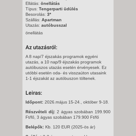
Ellátás:
önellátás
Típus:
Tengerparti üdülés
Besorolás:
3*
Szállás:
Apartman
Utazás:
autóbusszal
önellátás
Az utazásról:
A 8 nap/7 éjszakás programok egyéni
utazás, a 10 nap/9 éjszakás programok
autóbuszos utazás esetén érvényesek. Ez
utóbbi esetén oda- és visszaúton utasaink
1-1 éjszakát az autóbuszon töltenek.
Leiras:
Időpont:
2026.május 15-24., október 9-18.
Részvételi díj:
2 ágyas szobában 199.900
Ft/fő, 3 ágyas szobában 179.900 Ft/fő
Belépők:
Kb. 120 EUR (2025-ös ár)