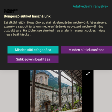
Adatvédelmi irányelvek
MENÜ
Böngésző sütiket használunk
Ezt elküldhetjük látogatóink adatainak elemzésére, webhelyünk fejlesztésére,
személyre szabott tartalom megjelenítésére és nagyszerű webhely-élmény
Görögország Görög
biztosítására. Ha többet szeretne tudni az általunk használt cookies, nyissa
meg a beállításokat.
körutazás Görög
körutazás - Budapest,
Minden süti elfogadása
Minden süti elutasítása
Busz
Sütik egyéni beállítása
Görögország