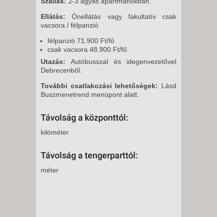
Szállás:
2-3 ágyas apartmanokban.
Ellátás:
Önellátás vagy fakultatív csak
vacsora / félpanzió
félpanzió 71.900 Ft/fő
csak vacsora 48.900 Ft/fő.
Utazás:
Autóbusszal és idegenvezetővel
Debrecenből.
További csatlakozási lehetőségek:
Lásd
Buszmenetrend menüpont alatt.
Távolság a központtól:
kilóméter
Távolság a tengerparttól:
méter