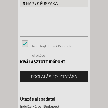
9 NAP / 9 ÉJSZAKA
Nem foglalható időpontok
elrejtése
KIVÁLASZTOTT IDŐPONT
FOGLALÁS FOLYTATÁSA
Utazás alapadatai:
Indulási város:
Budapest