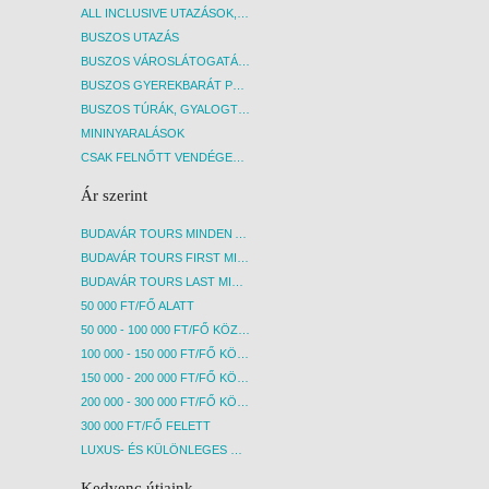
ALL INCLUSIVE UTAZÁSOK, NYARALÁSOK
BUSZOS UTAZÁS
BUSZOS VÁROSLÁTOGATÁSOK
BUSZOS GYEREKBARÁT PROGRAMOK
BUSZOS TÚRÁK, GYALOGTÚRÁK
MININYARALÁSOK
CSAK FELNŐTT VENDÉGEKET FOGADÓ SZÁLLÁSOK
Ár szerint
BUDAVÁR TOURS MINDEN AKCIÓS ÚT
BUDAVÁR TOURS FIRST MINUTE AKCIÓS UTAK
BUDAVÁR TOURS LAST MINUTE AKCIÓS UTAK
50 000 FT/FŐ ALATT
50 000 - 100 000 FT/FŐ KÖZÖTT
100 000 - 150 000 FT/FŐ KÖZÖTT
150 000 - 200 000 FT/FŐ KÖZÖTT
200 000 - 300 000 FT/FŐ KÖZÖTT
300 000 FT/FŐ FELETT
LUXUS- ÉS KÜLÖNLEGES UTAK
Kedvenc útjaink