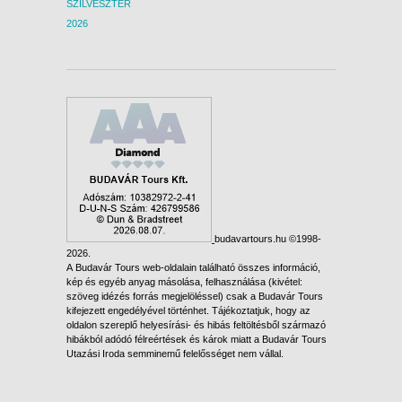
SZILVESZTER
2026
budavartours.hu ©1998-
2026.
A Budavár Tours web-oldalain található összes információ,
kép és egyéb anyag másolása, felhasználása (kivétel:
szöveg idézés forrás megjelöléssel) csak a Budavár Tours
kifejezett engedélyével történhet. Tájékoztatjuk, hogy az
oldalon szereplő helyesírási- és hibás feltöltésből származó
hibákból adódó félreértések és károk miatt a Budavár Tours
Utazási Iroda semminemű felelősséget nem vállal.