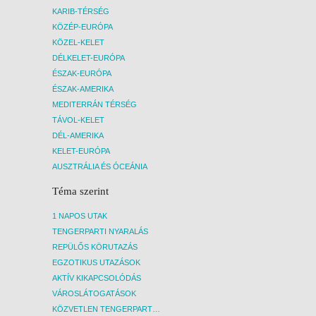
KARIB-TÉRSÉG
KÖZÉP-EURÓPA
KÖZEL-KELET
DÉLKELET-EURÓPA
ÉSZAK-EURÓPA
ÉSZAK-AMERIKA
MEDITERRÁN TÉRSÉG
TÁVOL-KELET
DÉL-AMERIKA
KELET-EURÓPA
AUSZTRÁLIA ÉS ÓCEÁNIA
Téma szerint
1 NAPOS UTAK
TENGERPARTI NYARALÁS
REPÜLŐS KÖRUTAZÁS
EGZOTIKUS UTAZÁSOK
AKTÍV KIKAPCSOLÓDÁS
VÁROSLÁTOGATÁSOK
KÖZVETLEN TENGERPARTI SZÁLLÁSOK