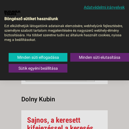
Adatvédelmi irányelvek
MENÜ
Böngésző sütiket használunk
Ezt elküldhetjük látogatóink adatainak elemzésére, webhelyünk fejlesztésére,
személyre szabott tartalom megjelenítésére és nagyszerű webhely-élmény
Dolny Kubin
biztosítására. Ha többet szeretne tudni az általunk használt cookies, nyissa
meg a beállításokat.
0 db a keresésnek
Összesen
megfelelő utazást
találtunk.
Minden süti elfogadása
Minden süti elutasítása
A keresővel tovább szűkítheti a
találati listát!
Sütik egyéni beállítása
RENDEZÉS:
Ár szerint növekvő
Dolny Kubin
Sajnos, a keresett
kifejezéssel a keresés