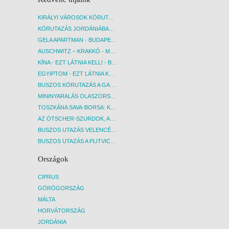
KIRÁLYI VÁROSOK KÖRUTAZÁS KÖZVETLEN REPÜLŐJÁRATTAL - BUDAPEST, REPÜLŐ
KÖRUTAZÁS JORDÁNIÁBAN, HOLT-TENGERI PIHENÉSSEL - BUDAPEST, REPÜLŐ
GELA APARTMAN - BUDAPEST, REPÜLŐ
AUSCHWITZ – KRAKKÓ - MEGRÁZÓ IDŐUTAZÁS! - BUDAPEST, BUSZ
KÍNA - EZT LÁTNIA KELL! - BUDAPEST, REPÜLŐ
EGYIPTOM - EZT LÁTNIA KELL! - BUDAPEST, REPÜLŐ
BUSZOS KÖRUTAZÁS A GARDA-TÓ KÖRNYÉKÉN - BUDAPEST, BUSZ
MININYARALÁS OLASZORSZÁGBAN: ÉSZAK-OLASZ GYÖNGYSZEMEK NYOMÁBAN - BUDAPEST, BUSZ
TOSZKÁNA SAVA-BORSA: KÓSTOLÓK ÉS KULTURÁLIS UTAZÁS - BUDAPEST, BUSZ
AZ ÖTSCHER-SZURDOK, AUSZTRIA GRAND CANYONJA - BUDAPEST, BUSZ
BUSZOS UTAZÁS VELENCÉBE - BUDAPEST, BUSZ
BUSZOS UTAZÁS A PLITVICEI-TAVAK NEMZETI PARKBA - BUDAPEST, BUSZ
Országok
CIPRUS
GÖRÖGORSZÁG
MÁLTA
HORVÁTORSZÁG
JORDÁNIA