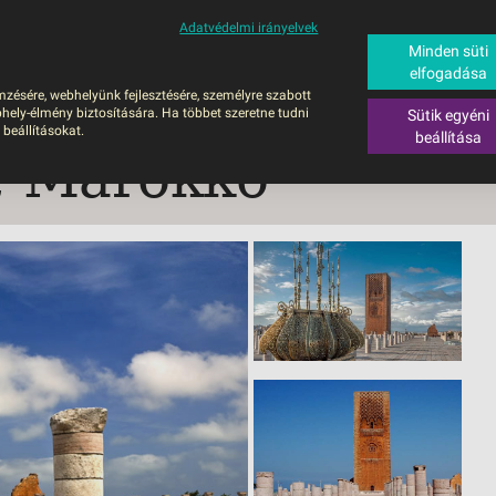
Adatvédelmi irányelvek
ALÁS
BUSZOS UTAZÁSOK
RÖVID NYARALÁSOK
SÚGÓ
HAJÓU
Minden süti
elfogadása
6
mzésére, webhelyünk fejlesztésére, személyre szabott
UTAZÁS
hely-élmény biztosítására. Ha többet szeretne tudni
Sütik egyéni
ZOS UTAZÁSOK
 beállításokat.
beállítása
, Marokkó
GERPARTI
LÉSEK
UTAZÁS
LÁDI ÜDÜLÉS
ZÁSOK DEBRECENI
ULÁSSAL
ÍV KIKAPCSOLÓDÁS
OTIKUS UTAK
OSLÁTOGATÁS