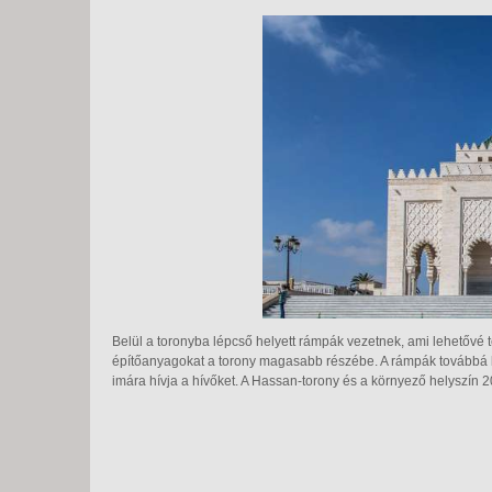
Belül a toronyba lépcső helyett rámpák vezetnek, ami lehetővé t
építőanyagokat a torony magasabb részébe. A rámpák továbbá leh
imára hívja a hívőket. A Hassan-torony és a környező helyszín 2