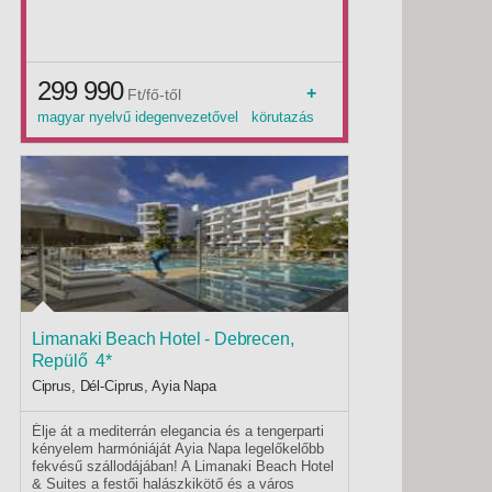
299 990
+
Ft/fő-től
magyar nyelvű idegenvezetővel körutazás
2026 tavasz 2026 2026 ősz
Limanaki Beach Hotel - Debrecen,
Repülő 4*
Ciprus, Dél-Ciprus, Ayia Napa
Élje át a mediterrán elegancia és a tengerparti
kényelem harmóniáját Ayia Napa legelőkelőbb
fekvésű szállodájában! A Limanaki Beach Hotel
& Suites a festői halászkikötő és a város