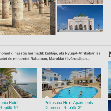
VETLEN
GERPARTI
LLÁSOK
LLODÁK
SZDÁVAL
AVÁR TOURS
ZÁSOK
mohad dinasztia harmadik kalifája, aki Nyugat-Afrikában és
csetet és minaretet Rabatban, Marokkó fővárosában...
onia Hotel -
Petrosana Hotel Apartments -
 Repülő 5*
Debrecen, Repülő 3*