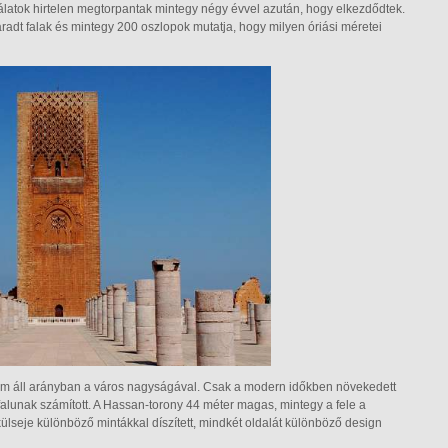
latok hirtelen megtorpantak mintegy négy évvel azután, hogy elkezdődtek.
adt falak és mintegy 200 oszlopok mutatja, hogy milyen óriási méretei
nem áll arányban a város nagyságával. Csak a modern időkben növekedett
unak számított. A Hassan-torony 44 méter magas, mintegy a fele a
lseje különböző mintákkal díszített, mindkét oldalát különböző design