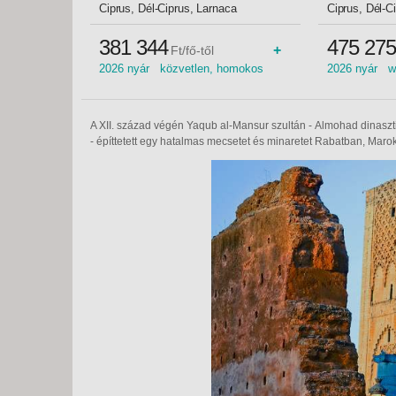
5*
Ciprus, Dél-Ciprus, Larnaca
Ciprus, Dél-C
381 344
475 275
+
Ft/fő-től
2026 nyár közvetlen, homokos
2026 nyár we
tengerpart 2026 2026 tavasz
tengerpart 
közvetlen tengerparti homokos
homokos ten
tengerpart 2026 ősz
saját strand
A XII. század végén Yaqub al-Mansur szultán - Almohad dinaszti
- építtetett egy hatalmas mecsetet és minaretet Rabatban, Maro