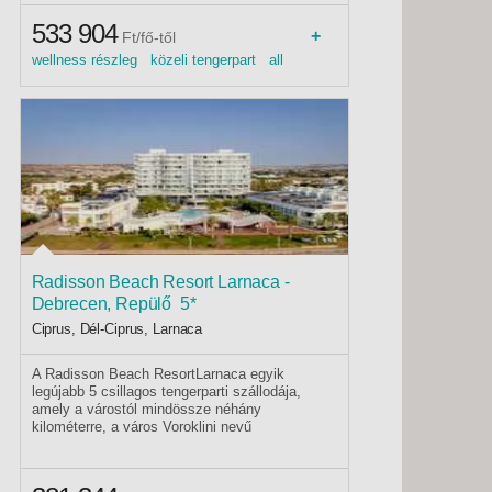
hotel.
533 904
+
Ft/fő-től
wellness részleg közeli tengerpart all
inclusive családbarát 2026 tavasz közeli,
homokos tengerpart homokos tengerpart
2026 nyár 2026 wellness családi szoba
2026 ősz csendes környék
Radisson Beach Resort Larnaca -
Debrecen, Repülő 5*
Ciprus, Dél-Ciprus, Larnaca
A Radisson Beach ResortLarnaca egyik
legújabb 5 csillagos tengerparti szállodája,
amely a várostól mindössze néhány
kilométerre, a város Voroklini nevű
partszakaszán helyezkedik el, közvetlenül a
lassan mélyülő homokos tengerparton található,
kb. 7 km-re Larnaca nyüzsgő központjától és a