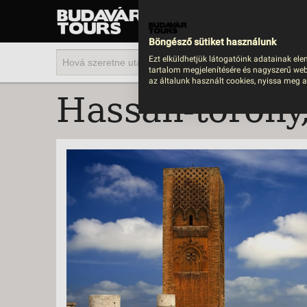
UTAZÁS
LAST MINUTE NYAR
Böngésző sütiket használunk
202
Ezt elküldhetjük látogatóink adatainak ele
tartalom megjelenítésére és nagyszerű web
BUS
az általunk használt cookies, nyissa meg a
Hassan-torony
TEN
ÜDÜ
KÖR
CSA
UTA
IND
AKT
EGZ
VÁR