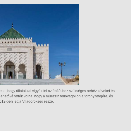
ette, hogy állatokkal vigyék fel az építéshez szükséges nehéz köveket és
etővé tették volna, hogy a müezzin fellovagoljon a torony tetejére, és
012-ben lett a Világörökség része.