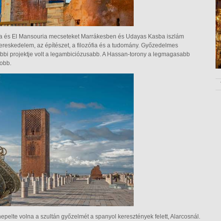
bia és El Mansouria mecseteket Marrákesben és Udayas Kasba iszlám
ereskedelem, az építészet, a filozófia és a tudomány. Győzedelmes
sőbbi projektje volt a legambiciózusabb. A Hassan-torony a legmagasabb
yobb.
nepelte volna a szultán győzelmét a spanyol keresztények felett, Alarcosnál.