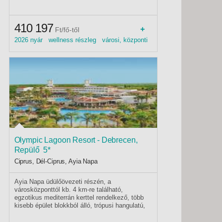
legnagyobb homokos strandja mellett várja
vendégeit modern dizájnnal, kifinomult
szolgáltatásokkal és hamisítatlan ciprusi
410 197
vendégszeretettel.
+
Ft/fő-től
2026 nyár wellness részleg városi, központi
elhelyezkedés közeli tengerpart 2026
wellness 2026 tavasz közeli, homokos
tengerpart homokos tengerpart 2026 ősz
Olympic Lagoon Resort - Debrecen,
Repülő 5*
Ciprus, Dél-Ciprus, Ayia Napa
Ayia Napa üdülőövezeti részén, a
városközponttól kb. 4 km-re található,
egzotikus mediterrán kerttel rendelkező, több
kisebb épület blokkból álló, trópusi hangulatú,
hatalmas medence rendszerrel, kedves és
segítőkész személyzettel rendelkező luxus