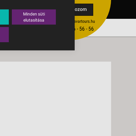
TAK
Feliratkozom
Minden süti
elutasítása
ertekesites@budavartours.hu
TIPPEK
(+36­ 1) 3 - 56 - 56 - 56
VISSZAJELZÉS KÜLDÉSE