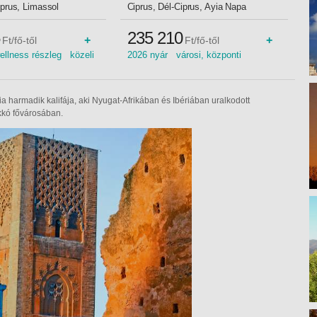
iprus, Limassol
Ciprus, Dél-Ciprus, Ayia Napa
235 210
+
+
Ft/fő-től
Ft/fő-től
llness részleg közeli
2026 nyár városi, központi
2026 wellness
elhelyezkedés sziklás tengerpart
gerpart családi szoba
2026 2026 tavasz családi szoba
2026 ősz
a harmadik kalifája, aki Nyugat-Afrikában és Ibériában uralkodott
kkó fővárosában.