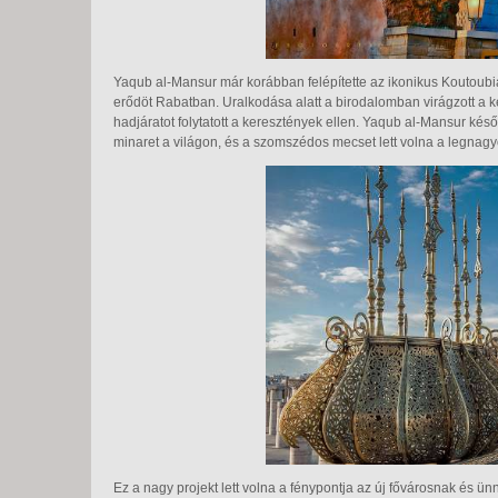
Yaqub al-Mansur már korábban felépítette az ikonikus Koutou
erődöt Rabatban. Uralkodása alatt a birodalomban virágzott a k
hadjáratot folytatott a keresztények ellen. Yaqub al-Mansur ké
minaret a világon, és a szomszédos mecset lett volna a legnag
Ez a nagy projekt lett volna a fénypontja az új fővárosnak és ün