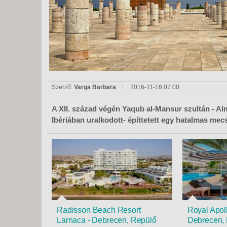
KÖZ
TEN
SZÁ
SZÁ
CSÚ
BUD
UTA
Szerző:
Varga Barbara
2016-11-16 07:00
A XII. század végén Yaqub al-Mansur szultán - Al
Ibériában uralkodott- építtetett egy hatalmas me
Radisson Beach Resort
Royal Apoll
Larnaca - Debrecen, Repülő
Debrecen,