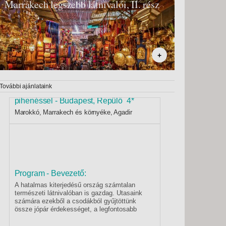
Marrakech legszebb látnivalói, II. rész
+
További ajánlataink
Marokkó gazdagon! - körutazás agadiri
pihenéssel - Budapest, Repülő 4*
Marokkó, Marrakech és környéke, Agadir
Program - Bevezető:
A hatalmas kiterjedésű ország számtalan
természeti látnivalóban is gazdag. Utasaink
számára ezekből a csodákból gyűjtöttünk
össze jópár érdekességet, a legfontosabb
kulturális látnivalók mellett. Végül a tartalmas
körutazást, egy óceán parti üdüléssel