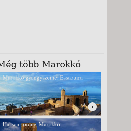
Még több Marokkó
Marokkó gyöngyszeme: Essaouira
+
Hassan-torony, Marokkó