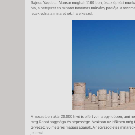
Sajnos Yaqub al-Mansur meghalt 1199-ben, és az építési munká
Ma, a befejezetlen minaret hatalmas márvány padlója, a fennmar
lettek volna a minaretnek, ha elkészül.
A mecsetben akár 20.000 hívő is elfért volna egy időben, ami 
meg Rabat nagysága és népessége. Azokban az időkben még fal
tervezett, 80 méteres magasságának. A négyszögletes minaret kü
jellemzi.