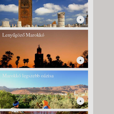
+
Lenyűgöző Marokkó
+
Marokkó legszebb oázisa
+