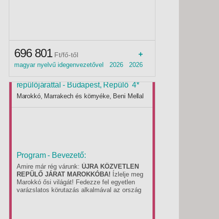
koronázzuk meg!
696 801
+
Ft/fő-től
magyar nyelvű idegenvezetővel 2026 2026
ősz idegenvezetővel
Királyi városok körutazás közvetlen
repülőjárattal - Budapest, Repülő 4*
Last minute
Marokkó, Marrakech és környéke, Beni Mellal
Program - Bevezető:
Amire már rég várunk:
ÚJRA KÖZVETLEN
REPÜLŐ JÁRAT MAROKKÓBA!
Ízlelje meg
Marokkó ősi világát! Fedezze fel egyetlen
varázslatos körutazás alkalmával az ország
legfontosabb látnivalóit!