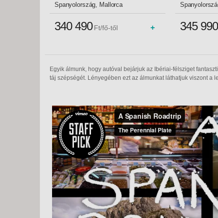
Spanyolország, Mallorca
Spanyolorszá
340 490
345 990
+
Ft/fő-től
Egyik álmunk, hogy autóval bejárjuk az Ibériai-félsziget fantasz
táj szépségét. Lényegében ezt az álmunkat láthatjuk viszont a 