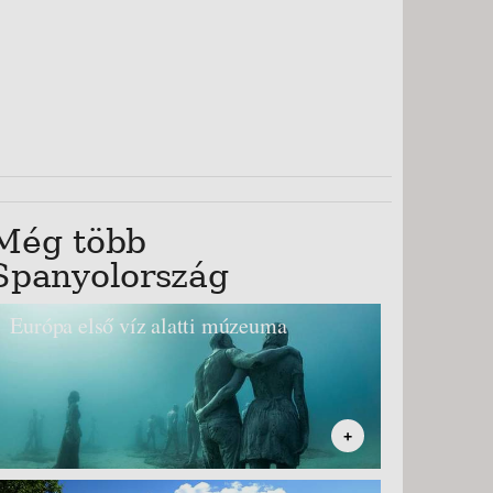
Még több
Spanyolország
Európa első víz alatti múzeuma
+