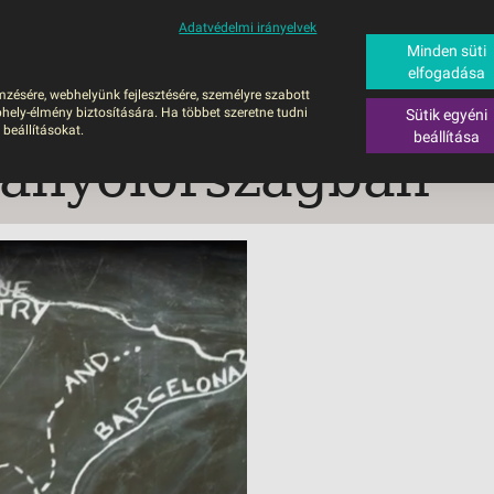
Adatvédelmi irányelvek
ALÁS
BUSZOS UTAZÁSOK
RÖVID NYARALÁSOK
SÚGÓ
HAJÓU
Minden süti
elfogadása
6
mzésére, webhelyünk fejlesztésére, személyre szabott
UTAZÁS
hely-élmény biztosítására. Ha többet szeretne tudni
Sütik egyéni
ZOS UTAZÁSOK
 beállításokat.
beállítása
anyolországban
GERPARTI
LÉSEK
UTAZÁS
LÁDI ÜDÜLÉS
ZÁSOK DEBRECENI
ULÁSSAL
ÍV KIKAPCSOLÓDÁS
OTIKUS UTAK
OSLÁTOGATÁS