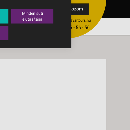
TAK
Feliratkozom
Minden süti
elutasítása
ertekesites@budavartours.hu
TIPPEK
(+36­ 1) 3 - 56 - 56 - 56
VISSZAJELZÉS KÜLDÉSE