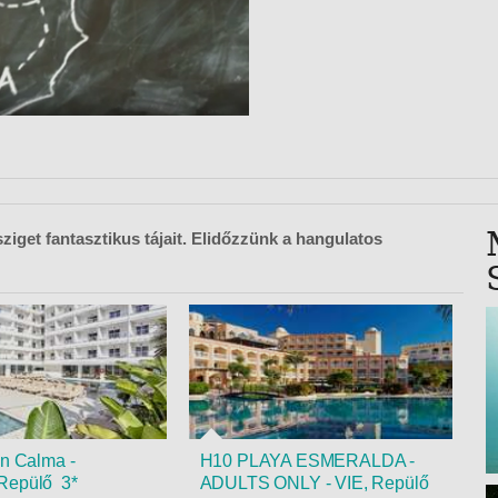
VETLEN
GERPARTI
LLÁSOK
LLODÁK
SZDÁVAL
AVÁR TOURS
ZÁSOK
sziget fantasztikus tájait. Elidőzzünk a hangulatos
on Calma -
H10 PLAYA ESMERALDA -
Repülő 3*
ADULTS ONLY - VIE, Repülő