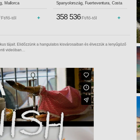
4*
g, Mallorca
Spanyolország, Fuerteventura, Costa
Calma
358 536
+
+
Ft/fő-től
Ft/fő-től
tikus tájait. Elidőzzünk a hangulatos kisvárosaiban és élvezzük a lenyűgöző
lenti videóban…