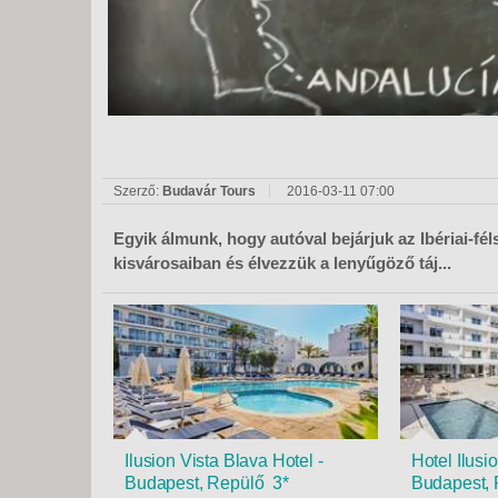
KÖZ
TEN
SZÁ
SZÁ
CSÚ
BUD
UTA
Szerző:
Budavár Tours
2016-03-11 07:00
Egyik álmunk, hogy autóval bejárjuk az Ibériai-fél
kisvárosaiban és élvezzük a lenyűgöző táj...
Ilusion Vista Blava Hotel -
Hotel Ilusi
Budapest, Repülő 3*
Budapest, 