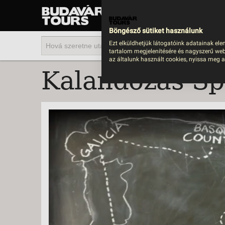
UTAZÁS
LAST MINUTE NYAR
Böngésző sütiket használunk
202
Ezt elküldhetjük látogatóink adatainak ele
tartalom megjelenítésére és nagyszerű web
BUS
az általunk használt cookies, nyissa meg a
Kalandozás Sp
TEN
ÜDÜ
KÖR
CSA
UTA
IND
AKT
EGZ
VÁR