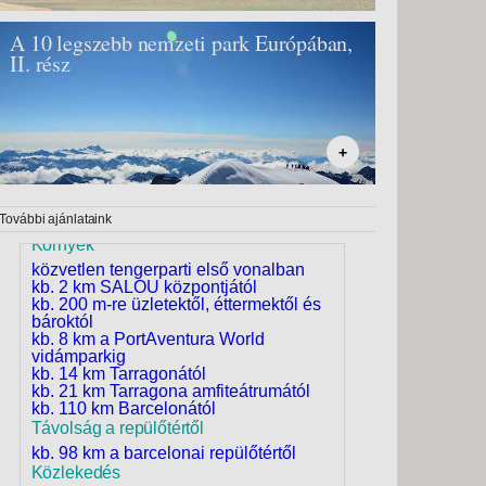
ingyenes vezeték nélküli internet az
egész szállodában
A 10 legszebb nemzeti park Európában,
a szállodában szintkülönbségek
vannak – mozgáskorlátozottaknak nem
II. rész
Hotel Best Maritim - Temesvár, Repülő
ajánlott
4*
elfogadott hitelkártyák: Visa,
MasterCard
Spanyolország, Costa Dorada
Sport és szórakozás
játszótér gyerekeknek
+
miniklub
asztalitenisz
minigolf
További ajánlataink
billiárd
íjászat
Környék
vízilabda
közvetlen tengerparti első vonalban
aerobik
kb. 2 km SALOU központjától
játékterem
kb. 200 m-re üzletektől, éttermektől és
gazdag animációs program
bároktól
gyerekeknek és felnőtteknek
kb. 8 km a PortAventura World
felár ellenében: vízi sportok a strandon
vidámparkig
Uszoda
kb. 14 km Tarragonától
2 medencék, édesvíz, összesen kb.
kb. 21 km Tarragona amfiteátrumától
400 m², mélység akár 1,8 m
kb. 110 km Barcelonától
gyerekmedence, mélység 0,4 m
Távolság a repülőtértől
vízi játszótér gyerekeknek
kb. 98 km a barcelonai repülőtértől
a medencék mellett ingyenes
Közlekedés
napozóágyak, matracok és törölközők
4R Salou Park Resort II szálloda -