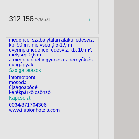
napi animációk felnőtteknek és
gyerekeknek (medencés játékok és
szórakozás, aerobik, minidisco, esti élő
312 156
műsorok)
+
Ft/fő-től
felár ellenében: billiárd, vízi sportok a
strandon (külső szolgáltatás)
Uszoda
medence, szabálytalan alakú, édesvíz,
kb. 90 m², mélység 0,5-1,9 m
gyermekmedence, édesvíz, kb. 10 m²,
mélység 0,6 m
a medencénél ingyenes napernyők és
nyugágyak
Szolgáltatások
internetpont
mosoda
újságosbódé
kerékpárkölcsönző
Kapcsolat
0034/871704306
www.ilusionhotels.com