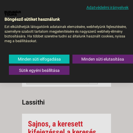
Adatvédelmi irányelvek
MENÜ
Böngésző sütiket használunk
Ezt elküldhetjük látogatóink adatainak elemzésére, webhelyünk fejlesztésére,
személyre szabott tartalom megjelenítésére és nagyszerű webhely-élmény
Lassithi
biztosítására. Ha többet szeretne tudni az általunk használt cookies, nyissa
meg a beállításokat.
0 db a keresésnek
Összesen
megfelelő utazást
találtunk.
Minden süti elfogadása
Minden süti elutasítása
A keresővel tovább szűkítheti a
találati listát!
Sütik egyéni beállítása
RENDEZÉS:
Ár szerint növekvő
Lassithi
Sajnos, a keresett
kifejezéssel a keresés