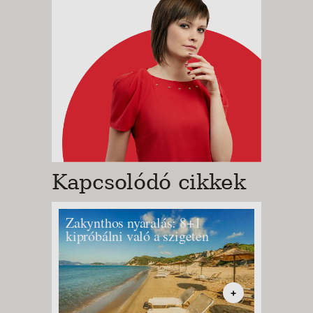
Kapcsolódó cikkek
Zakynthos nyaralás: 8+1
Korfuo
kipróbálni való a szigeten
strand
partsz
+