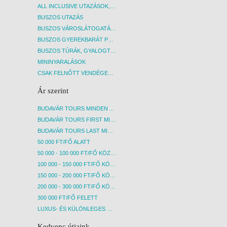
ALL INCLUSIVE UTAZÁSOK, NYARALÁSOK
BUSZOS UTAZÁS
BUSZOS VÁROSLÁTOGATÁSOK
BUSZOS GYEREKBARÁT PROGRAMOK
BUSZOS TÚRÁK, GYALOGTÚRÁK
MININYARALÁSOK
CSAK FELNŐTT VENDÉGEKET FOGADÓ SZÁLLÁSOK
Ár szerint
BUDAVÁR TOURS MINDEN AKCIÓS ÚT
BUDAVÁR TOURS FIRST MINUTE AKCIÓS UTAK
BUDAVÁR TOURS LAST MINUTE AKCIÓS UTAK
50 000 FT/FŐ ALATT
50 000 - 100 000 FT/FŐ KÖZÖTT
100 000 - 150 000 FT/FŐ KÖZÖTT
150 000 - 200 000 FT/FŐ KÖZÖTT
200 000 - 300 000 FT/FŐ KÖZÖTT
300 000 FT/FŐ FELETT
LUXUS- ÉS KÜLÖNLEGES UTAK
Kedvenc útjaink