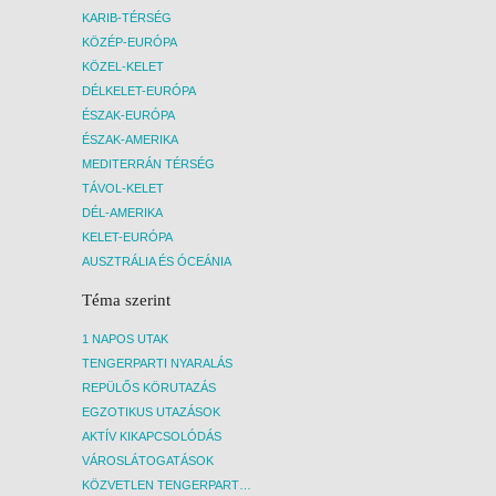
KARIB-TÉRSÉG
KÖZÉP-EURÓPA
KÖZEL-KELET
DÉLKELET-EURÓPA
ÉSZAK-EURÓPA
ÉSZAK-AMERIKA
MEDITERRÁN TÉRSÉG
TÁVOL-KELET
DÉL-AMERIKA
KELET-EURÓPA
AUSZTRÁLIA ÉS ÓCEÁNIA
Téma szerint
1 NAPOS UTAK
TENGERPARTI NYARALÁS
REPÜLŐS KÖRUTAZÁS
EGZOTIKUS UTAZÁSOK
AKTÍV KIKAPCSOLÓDÁS
VÁROSLÁTOGATÁSOK
KÖZVETLEN TENGERPARTI SZÁLLÁSOK