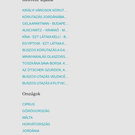
KIRÁLYI VÁROSOK KÖRUTAZÁS KÖZVETLEN REPÜLŐJÁRATTAL - BUDAPEST, REPÜLŐ
KÖRUTAZÁS JORDÁNIÁBAN, HOLT-TENGERI PIHENÉSSEL - BUDAPEST, REPÜLŐ
GELA APARTMAN - BUDAPEST, REPÜLŐ
AUSCHWITZ – KRAKKÓ - MEGRÁZÓ IDŐUTAZÁS! - BUDAPEST, BUSZ
KÍNA - EZT LÁTNIA KELL! - BUDAPEST, REPÜLŐ
EGYIPTOM - EZT LÁTNIA KELL! - BUDAPEST, REPÜLŐ
BUSZOS KÖRUTAZÁS A GARDA-TÓ KÖRNYÉKÉN - BUDAPEST, BUSZ
MININYARALÁS OLASZORSZÁGBAN: ÉSZAK-OLASZ GYÖNGYSZEMEK NYOMÁBAN - BUDAPEST, BUSZ
TOSZKÁNA SAVA-BORSA: KÓSTOLÓK ÉS KULTURÁLIS UTAZÁS - BUDAPEST, BUSZ
AZ ÖTSCHER-SZURDOK, AUSZTRIA GRAND CANYONJA - BUDAPEST, BUSZ
BUSZOS UTAZÁS VELENCÉBE - BUDAPEST, BUSZ
BUSZOS UTAZÁS A PLITVICEI-TAVAK NEMZETI PARKBA - BUDAPEST, BUSZ
Országok
CIPRUS
GÖRÖGORSZÁG
MÁLTA
HORVÁTORSZÁG
JORDÁNIA