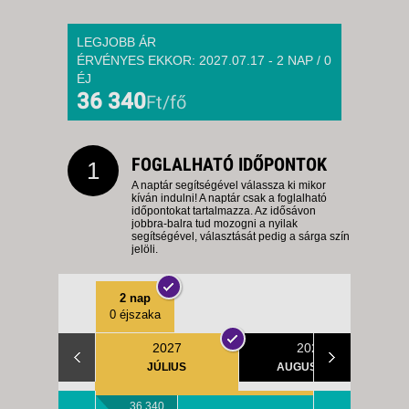
LEGJOBB ÁR
ÉRVÉNYES EKKOR: 2027.07.17 - 2 NAP / 0
ÉJ
36 340
Ft/fő
FOGLALHATÓ IDŐPONTOK
1
A naptár segítségével válassza ki mikor
kíván indulni! A naptár csak a foglalható
időpontokat tartalmazza. Az idősávon
jobbra-balra tud mozogni a nyilak
segítségével, választását pedig a sárga szín
jelöli.
2 nap
0 éjszaka
2027
2027
JÚLIUS
AUGUSZTUS
36.340