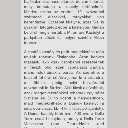
hajókabinokra hasonlítanak, de van itt tárlat,
mely bemutatja a kastély történelmét.
Minden szoba az eredeti, 19. századból
származó díszekkel, tárgyakkal van
berendezve. Erzsébet királyné, azaz Sisi is
gyakran látogatott ebbe a kastélyba. Miután
belülről megismertük a Miramare Kastélyt a
parkjában sétálunk, melyet szintén Miksa
tervezett.
A csodás kastély és park megtekintése után
tovább utazunk Sistianaba. Azon kedves
utasaink, akik csak csobbanni szeretnének
a trieszti öböl ezen csodálatos partján,
máris indulhatnak a partra. Aki szeretne, a
busztól fél órát sétálva juthat le a strandra,
a többiek pedig helyi buszjárattal
utazhatnak le fürdeni, Akik kicsit aktívabbak,
azok idegenvezetőnkkel tehetnek egy sétát
Sistiana és Duino között a hegygerincen,
majd megtekinthetik a Duino-i kastélyt (a
séta oda-vissza kb. 4 km, túracipő ajánlott).
A Duinoi kastély több mint 400 éve a Della
Torre család tulajdona, amely a Della Torre
Valsassina (von Thurn-Hofer und