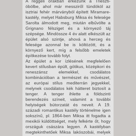
A reggeli órákban érkezünk a Trieszti-
öbölbe, ahol már messziről tündököl az
isztriai fehér márványból épített Miramare-
kastély, melyet Habsburg Miksa és felesége
Sarolta álmodott meg, miután elbűvölte a
Grignano félsziget és a környező táj
szépsége. Mindössze 4 év alatt elkészült az
épület alsó szintje, ahová a herceg és
felesége azonnal be is költözött, és a
környező kert, míg a felsőbb emeletek
építkezése tovább folyt.
Az épület a kor ízlésének megfelelően
kevert stílusban épült, gótikus, középkori és
reneszánsz elemekkel, csodálatos
kombinációban a természet és művészet,
az európai stílus mediterrán jegyekkel,
melynek csodálatos kék hátteret biztosít a
tenger. A tenger ihlette a földszinti
berendezés színeit, valamint a további
helyiségek bútorzatát és neveit. A 19.
századi romantikus kastély történelme igen
sokszínű, pl. 1864-ben Miksa itt fogadta a
mexikói küldöttséget, mely felkérte őt, hogy
országuk császára legyen. A kastélyban
megtekinthetőek Miksa lakószobái, melyek