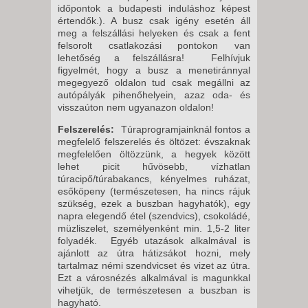
időpontok a budapesti induláshoz képest
értendők.). A busz csak igény esetén áll
meg a felszállási helyeken és csak a fent
felsorolt csatlakozási pontokon van
lehetőség a felszállásra! Felhívjuk
figyelmét, hogy a busz a menetiránnyal
megegyező oldalon tud csak megállni az
autópályák pihenőhelyein, azaz oda- és
visszaúton nem ugyanazon oldalon!
Felszerelés:
Túraprogramjainknál fontos a
megfelelő felszerelés és öltözet: évszaknak
megfelelően öltözzünk, a hegyek között
lehet picit hűvösebb, vízhatlan
túracipő/túrabakancs, kényelmes ruházat,
esőköpeny (természetesen, ha nincs rájuk
szükség, ezek a buszban hagyhatók), egy
napra elegendő étel (szendvics), csokoládé,
müzliszelet, személyenként min. 1,5-2 liter
folyadék. Egyéb utazások alkalmával is
ajánlott az útra hátizsákot hozni, mely
tartalmaz némi szendvicset és vizet az útra.
Ezt a városnézés alkalmával is magunkkal
vihetjük, de természetesen a buszban is
hagyható.