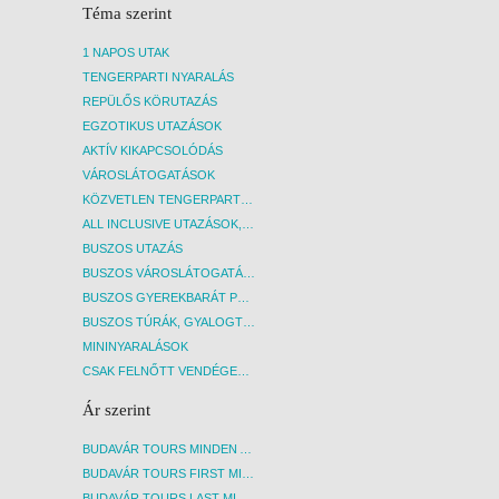
Székesfehérvár-Shell kút-M7 59 km 06:10
Téma szerint
kezdet
Siófok – Kiliti TABOL benzinkút (Vak
a vilá
Bottyán u. 34.) 06:40
1 NAPOS UTAK
amely 
Balatonlelle-M7 MOL benzinkút Fresh
TENGERPARTI NYARALÁS
élő ap
Corner 07:00
"Függő
REPÜLŐS KÖRUTAZÁS
Nagykanizsa-TESCO parkoló 08:00
paszte
EGZOTIKUS UTAZÁSOK
kapasz
AKTÍV KIKAPCSOLÓDÁS
valóba
VÁROSLÁTOGATÁSOK
fényké
bájos 
KÖZVETLEN TENGERPARTI SZÁLLÁSOK
a part
ALL INCLUSIVE UTAZÁSOK, NYARALÁSOK
tenger
BUSZOS UTAZÁS
közép
BUSZOS VÁROSLÁTOGATÁSOK
keresk
BUSZOS GYEREKBARÁT PROGRAMOK
emléke
városk
BUSZOS TÚRÁK, GYALOGTÚRÁK
kevere
MININYARALÁSOK
épület
CSAK FELNŐTT VENDÉGEKET FOGADÓ SZÁLLÁSOK
fizete
Salern
Ár szerint
innen 
5. nap
BUDAVÁR TOURS MINDEN AKCIÓS ÚT
Félnap
BUDAVÁR TOURS FIRST MINUTE AKCIÓS UTAK
kiránd
BUDAVÁR TOURS LAST MINUTE AKCIÓS UTAK