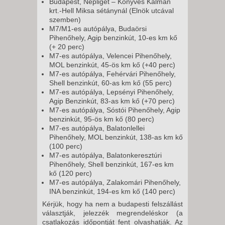
Budapest, Népliget – Könyves Kálmán
krt.-Hell Miksa sétánynál (Elnök utcával
szemben)
M7/M1-es autópálya, Budaörsi
Pihenőhely, Agip benzinkút, 10-es km kő
(+ 20 perc)
M7-es autópálya, Velencei Pihenőhely,
MOL benzinkút, 45-ös km kő (+40 perc)
M7-es autópálya, Fehérvári Pihenőhely,
Shell benzinkút, 60-as km kő (55 perc)
M7-es autópálya, Lepsényi Pihenőhely,
Agip Benzinkút, 83-as km kő (+70 perc)
M7-es autópálya, Sóstói Pihenőhely, Agip
benzinkút, 95-ös km kő (80 perc)
M7-es autópálya, Balatonlellei
Pihenőhely, MOL benzinkút, 138-as km kő
(100 perc)
M7-es autópálya, Balatonkeresztúri
Pihenőhely, Shell benzinkút, 167-es km
kő (120 perc)
M7-es autópálya, Zalakomári Pihenőhely,
INA benzinkút, 194-es km kő (140 perc)
Kérjük, hogy ha nem a budapesti felszállást
választják, jelezzék megrendeléskor (a
csatlakozás időpontját fent olvashatják. Az