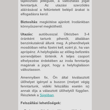
tájékoztató jellegűek, a változtatás jogát
fenntartjuk. Az utazási szerződés
aláírásával a feltüntetett belépő árakat is
elfogadásra kerül.
Biztosítás
: megkötése ajánlott. Irodánkban
könnyűszerrel megköthető.
Utazás:
autóbusszal. Útközben 3-4
óránként tartunk pihenőt, általában
benzinkutaknál állunk meg. A pihenőhelyek
mosdóiban néha fizetni kell, ezért jó, ha van
aprópénz. A helyfoglalás az előleg-befizetés
sorrendjében történik. A teljes csoport
elhelyezése érdekében az iroda fenntartja
magának a jogot, hogy a helyfoglaláson
változtasson.
Amennyiben fix, Ön által kiválasztott
ülőhelyet igényel a buszon (melyet végig
fenntartunk, vidéki felszállás esetén is)
annak díja a választott ülőhelytől függően.
Részletek a
Súgóban
.
Felszállási lehetőségek: