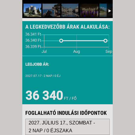
A LEGKEDVEZŐBB ÁRAK ALAKULÁSA:
LEGJOBB ÁR:
2027.07.17
- 2 NAP / 0 ÉJ
36 340
FT / FŐ
FOGLALHATÓ INDULÁSI IDŐPONTOK
2027. JÚLIUS 17., SZOMBAT -
2 NAP / 0 ÉJSZAKA