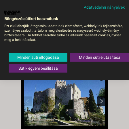
Adatvédelmi irányelvek
MENÜ
Böngésző sütiket használunk
Ezt elküldhetjük látogatóink adatainak elemzésére, webhelyünk fejlesztésére,
személyre szabott tartalom megjelenítésére és nagyszerű webhely-élmény
Csobbanás a Trieszti-
biztosítására. Ha többet szeretne tudni az általunk használt cookies, nyissa
meg a beállításokat.
öbölben és a Miramare-
kastély - Budapest, Busz
Minden süti elfogadása
Minden süti elutasítása
Olaszország
,
Észak-Adria
,
Trieszt
Sütik egyéni beállítása