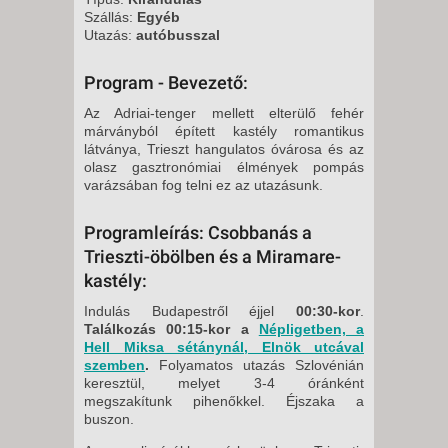
Szállás:
Egyéb
Utazás:
autóbusszal
Program - Bevezető:
Az Adriai-tenger mellett elterülő fehér
márványból épített kastély romantikus
látványa, Trieszt hangulatos óvárosa és az
olasz gasztronómiai élmények pompás
varázsában fog telni ez az utazásunk.
Programleírás: Csobbanás a
Trieszti-öbölben és a Miramare-
kastély:
Indulás Budapestről éjjel
00:30-kor
.
Találkozás 00:15-kor a
Népligetben, a
Hell Miksa sétánynál, Elnök utcával
szemben
.
Folyamatos utazás Szlovénián
keresztül, melyet 3-4 óránként
megszakítunk pihenőkkel. Éjszaka a
buszon.