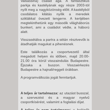
Valsassina) család ága. A fantasztikus
parkja és kastélyának egy része 2003-tól
nyílt meg a nagyközönség előtt. A kastélyból
csodálatos kilátás nyílik a meredek
sziklákkal övezett tengerre. A kertjében
megtekinthetünk egy második világháborús
bunkert, ami a családot védte, a háború
alatt.
Visszasétálva a partra a sétán résztvevők is
átadhatják magukat a pihenésnek.
Este találkozás a csoportvezető által
megadott helyen és időben, majd 20.00-
21.00 óra körül visszaindulás Budapestre.
Éjszaka a buszon. Visszaérkezés
Budapestre a hajnali/reggeli órákban.
A programváltozás jogát fenntartjuk.
A teljes ár tartalmazza:
az utazást busszal,
a szervezést és a magyar nyelvű
csoportkísérést, valamint a foglalási díjat.
A teljes ár nem tartalmazza:
a belépők