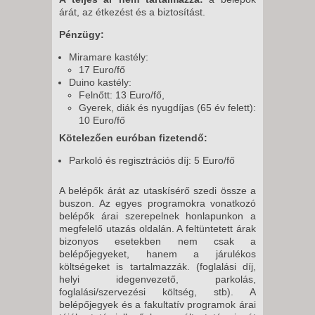
árát, az étkezést és a biztosítást.
Pénzügy:
Miramare kastély:
17 Euro/fő
Duino kastély:
Felnőtt: 13 Euro/fő,
Gyerek, diák és nyugdíjas (65 év felett):
10 Euro/fő
Kötelezően euróban fizetendő:
Parkoló és regisztrációs díj: 5 Euro/fő
A belépők árát az utaskísérő szedi össze a
buszon. Az egyes programokra vonatkozó
belépők árai szerepelnek honlapunkon a
megfelelő utazás oldalán. A feltüntetett árak
bizonyos esetekben nem csak a
belépőjegyeket, hanem a járulékos
költségeket is tartalmazzák. (foglalási díj,
helyi idegenvezető, parkolás,
foglalási/szervezési költség, stb). A
belépőjegyek és a fakultatív programok árai