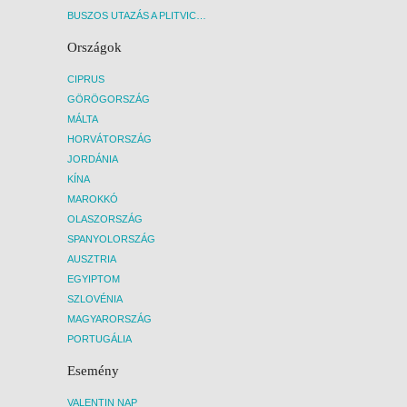
Utazás
BUSZOS UTAZÁS A PLITVICEI-TAVAK NEMZETI PARKBA - BUDAPEST, BUSZ
repülőj
A díj 
Országok
kézipo
poggyá
CIPRUS
indul
GÖRÖGORSZÁG
Elhely
Ellátá
MÁLTA
ellené
HORVÁTORSZÁG
Minim
JORDÁNIA
Helysz
KÍNA
adó:
2
10, 20
MAROKKÓ
konkré
OLASZORSZÁG
szolgá
SPANYOLORSZÁG
szolgá
AUSZTRIA
előtt 
EGYIPTOM
szolgá
ülőhel
SZLOVÉNIA
előfor
MAGYARORSZÁG
nem eg
PORTUGÁLIA
rends
az egy
Esemény
szinté
megve
VALENTIN NAP