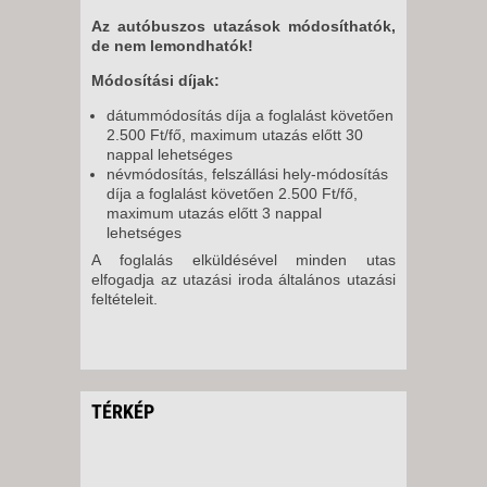
Az autóbuszos utazások módosíthatók,
de nem lemondhatók!
Módosítási díjak:
dátummódosítás díja a foglalást követően
2.500 Ft/fő, maximum utazás előtt 30
nappal lehetséges
névmódosítás, felszállási hely-módosítás
díja a foglalást követően 2.500 Ft/fő,
maximum utazás előtt 3 nappal
lehetséges
A foglalás elküldésével minden utas
elfogadja az utazási iroda általános utazási
feltételeit.
TÉRKÉP