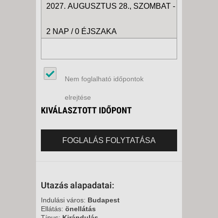
2027. AUGUSZTUS 28., SZOMBAT -
2 NAP / 0 ÉJSZAKA
Nem foglalható időpontok
elrejtése
KIVÁLASZTOTT IDŐPONT
FOGLALÁS FOLYTATÁSA
Utazás alapadatai:
Indulási város:
Budapest
Ellátás:
önellátás
Típus:
Kirándulás