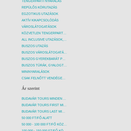
TENGERPARTI NYARALÁS
8 NAP / 7 ÉJSZAKA
REPÜLŐS KÖRUTAZÁS
2027. FEBRUÁR 02., KEDD -
EGZOTIKUS UTAZÁSOK
8 NAP / 7 ÉJSZAKA
AKTÍV KIKAPCSOLÓDÁS
VÁROSLÁTOGATÁSOK
2027. FEBRUÁR 03., SZERDA -
KÖZVETLEN TENGERPARTI SZÁLLÁSOK
8 NAP / 7 ÉJSZAKA
ALL INCLUSIVE UTAZÁSOK, NYARALÁSOK
2027. FEBRUÁR 04.,
BUSZOS UTAZÁS
CSÜTÖRTÖK -
BUSZOS VÁROSLÁTOGATÁSOK
8 NAP / 7 ÉJSZAKA
BUSZOS GYEREKBARÁT PROGRAMOK
BUSZOS TÚRÁK, GYALOGTÚRÁK
2027. FEBRUÁR 05., PÉNTEK -
MININYARALÁSOK
8 NAP / 7 ÉJSZAKA
CSAK FELNŐTT VENDÉGEKET FOGADÓ SZÁLLÁSOK
2027. FEBRUÁR 06., SZOMBAT
Ár szerint
-
8 NAP / 7 ÉJSZAKA
BUDAVÁR TOURS MINDEN AKCIÓS ÚT
2027. FEBRUÁR 07.,
BUDAVÁR TOURS FIRST MINUTE AKCIÓS UTAK
BUDAVÁR TOURS LAST MINUTE AKCIÓS UTAK
VASÁRNAP -
50 000 FT/FŐ ALATT
8 NAP / 7 ÉJSZAKA
50 000 - 100 000 FT/FŐ KÖZÖTT
2027. FEBRUÁR 08., HÉTFŐ -
100 000 - 150 000 FT/FŐ KÖZÖTT