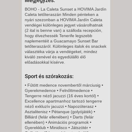
Megjegyzés:
8 NAP / 7 ÉJSZAKA
BOHO - La Caleta Sunset a HOVIMA Jardín
2026. DECEMBER 02., SZERDA
Caleta tetőteraszán Minden pénteken a
-
nyári szezonban a HOVIMA Jardín Caleta
vendégei különleges jegyet vásárolhatnak
8 NAP / 7 ÉJSZAKA
(2 ital is benne van) a szálloda recepción,
2026. DECEMBER 03.,
hogy élvezhessék Tenerife legszebb
naplementéit a Guacamayo Sunset Bar
CSÜTÖRTÖK -
tetőteraszáról. Különleges italok és snackek
8 NAP / 7 ÉJSZAKA
választéka várja a vendégeket, mindez
kiváló zenével és egyedülálló élő
2026. DECEMBER 04., PÉNTEK
előadásokkal kísérve.
-
8 NAP / 7 ÉJSZAKA
Sport és szórakozás:
2026. DECEMBER 05.,
• Fűtött medence novembertől márciusig •
SZOMBAT -
Gyerekmedence • Felnőttmedence •
8 NAP / 7 ÉJSZAKA
Tengerre néző jacuzzi (16 éves kortól) •
Excellence apartmanhoz tartozó tengerre
2026. DECEMBER 06.,
néző exkluzív jacuzzi • Napozóterasz •
VASÁRNAP -
Asztalitenisz • Pétanque (golyójáték) •
Billiárd (felár ellenében) • Darts (felár
8 NAP / 7 ÉJSZAKA
ellenében) • Animációs programok •
2026. DECEMBER 07., HÉTFŐ -
Gyerekklub • Minidisco • Játszótér •