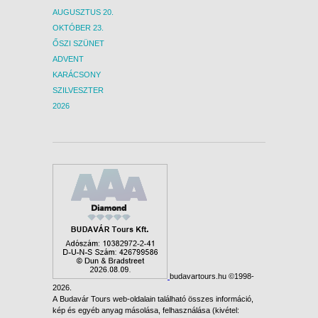
8 NAP / 7 ÉJSZAKA
AUGUSZTUS 20.
OKTÓBER 23.
2027. FEBRUÁR 23., KEDD -
ŐSZI SZÜNET
8 NAP / 7 ÉJSZAKA
ADVENT
2027. FEBRUÁR 24., SZERDA -
KARÁCSONY
8 NAP / 7 ÉJSZAKA
SZILVESZTER
2027. FEBRUÁR 25.,
2026
CSÜTÖRTÖK -
8 NAP / 7 ÉJSZAKA
2027. FEBRUÁR 26., PÉNTEK -
8 NAP / 7 ÉJSZAKA
2027. FEBRUÁR 27., SZOMBAT
-
8 NAP / 7 ÉJSZAKA
2027. FEBRUÁR 28.,
VASÁRNAP -
budavartours.hu ©1998-
2026.
8 NAP / 7 ÉJSZAKA
A Budavár Tours web-oldalain található összes információ,
kép és egyéb anyag másolása, felhasználása (kivétel:
2027. MÁRCIUS 01., HÉTFŐ -