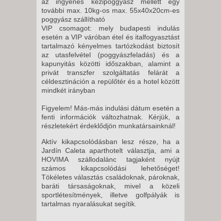
az ingyenes kézipoggyász mellett egy
8 NAP / 7 ÉJSZAKA
további max. 10kg-os max. 55x40x20cm-es
2026. OKTÓBER 14., SZERDA -
poggyász szállítható
VIP csomagot: mely budapesti indulás
8 NAP / 7 ÉJSZAKA
esetén a VIP váróban étel és italfogyasztást
2026. OKTÓBER 16., PÉNTEK -
tartalmazó kényelmes tartózkodást biztosít
az utasfelvétel (poggyászfeladás) és a
8 NAP / 7 ÉJSZAKA
kapunyitás közötti időszakban, alamint a
2026. OKTÓBER 30., PÉNTEK -
privát transzfer szolgáltatás felárát a
céldesztináción a repülőtér és a hotel között
8 NAP / 7 ÉJSZAKA
mindkét irányban
2026. OKTÓBER 31., SZOMBAT
Figyelem! Más-más indulási dátum esetén a
-
fenti információk változhatnak. Kérjük, a
8 NAP / 7 ÉJSZAKA
részletekért érdeklődjön munkatársainknál!
2026. NOVEMBER 01.,
Aktív kikapcsolódásban lesz része, ha a
VASÁRNAP -
Jardín Caleta aparthotelt választja, ami a
HOVIMA szállodalánc tagjaként nyújt
8 NAP / 7 ÉJSZAKA
számos kikapcsolódási lehetőséget!
2026. NOVEMBER 02., HÉTFŐ -
Tökéletes választás családoknak, pároknak,
baráti társaságoknak, mivel a közeli
sportlétesítmények, illetve golfpályák is
8 NAP / 7 ÉJSZAKA
tartalmas nyaralásukat segítik.
2026. NOVEMBER 03., KEDD -