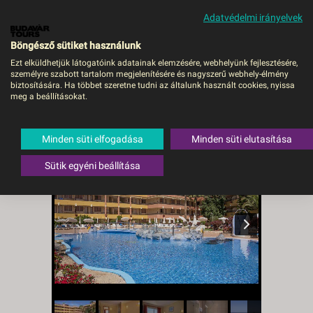
Adatvédelmi irányelvek
MENÜ
Böngésző sütiket használunk
Ezt elküldhetjük látogatóink adatainak elemzésére, webhelyünk fejlesztésére,
személyre szabott tartalom megjelenítésére és nagyszerű webhely-élmény
HOVIMA JARDIN CALETA
biztosítására. Ha többet szeretne tudni az általunk használt cookies, nyissa
meg a beállításokat.
- VIE, Repülő
Spanyolország
,
Tenerife
,
La Caleta
Minden süti elfogadása
Minden süti elutasítása
Sütik egyéni beállítása