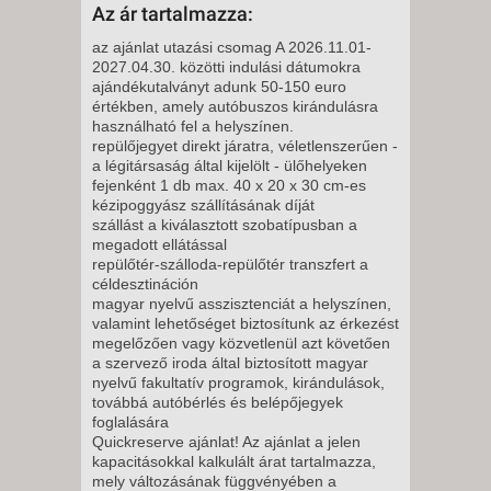
8 NAP / 7 ÉJSZAKA
Az ár tartalmazza:
2026. NOVEMBER 04., SZERDA
az ajánlat utazási csomag A 2026.11.01-
2027.04.30. közötti indulási dátumokra
-
ajándékutalványt adunk 50-150 euro
8 NAP / 7 ÉJSZAKA
értékben, amely autóbuszos kirándulásra
2026. NOVEMBER 05.,
használható fel a helyszínen.
repülőjegyet direkt járatra, véletlenszerűen -
CSÜTÖRTÖK -
a légitársaság által kijelölt - ülőhelyeken
8 NAP / 7 ÉJSZAKA
fejenként 1 db max. 40 x 20 x 30 cm-es
kézipoggyász szállításának díját
2026. NOVEMBER 06., PÉNTEK
szállást a kiválasztott szobatípusban a
-
megadott ellátással
repülőtér-szálloda-repülőtér transzfert a
8 NAP / 7 ÉJSZAKA
céldesztináción
2026. NOVEMBER 07.,
magyar nyelvű asszisztenciát a helyszínen,
valamint lehetőséget biztosítunk az érkezést
SZOMBAT -
megelőzően vagy közvetlenül azt követően
8 NAP / 7 ÉJSZAKA
a szervező iroda által biztosított magyar
nyelvű fakultatív programok, kirándulások,
2026. NOVEMBER 08.,
továbbá autóbérlés és belépőjegyek
VASÁRNAP -
foglalására
Quickreserve ajánlat! Az ajánlat a jelen
8 NAP / 7 ÉJSZAKA
kapacitásokkal kalkulált árat tartalmazza,
2026. NOVEMBER 09., HÉTFŐ -
mely változásának függvényében a