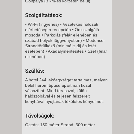
Golfpálya (3 km-es körzeten belül)
8 NAP / 7 ÉJSZAKA
Szolgáltatások:
2026. DECEMBER 08., KEDD -
• Wi-Fi (ingyenes) • Vezetékes hálózati
8 NAP / 7 ÉJSZAKA
elérhetőség a recepción • Önkiszolgáló
2026. DECEMBER 09., SZERDA
mosoda • Parkolás (felár ellenében és
szabad helyek függvényében) • Medence-
-
Strandtörülköző (minimális díj és letét
8 NAP / 7 ÉJSZAKA
esetében) • Akadálymentesítés • Széf (felár
ellenében)
2026. DECEMBER 10.,
CSÜTÖRTÖK -
Szállás:
8 NAP / 7 ÉJSZAKA
A hotel 244 lakóegységet tartalmaz, melyen
2026. DECEMBER 11., PÉNTEK
belül három típusú apartman közül
-
választhat. Mind terasszal, külön
hálószobával és teljesen felszerelt
8 NAP / 7 ÉJSZAKA
konyhával nyújtanak tökéletes kényelmet.
2026. DECEMBER 12.,
SZOMBAT -
Távolságok:
8 NAP / 7 ÉJSZAKA
Óceán: 150 méter Strand: 300 méter
2026. DECEMBER 13.,