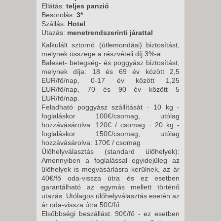
8 NAP / 7 ÉJSZAKA
Ellátás:
teljes panzió
Besorolás:
3*
2026. SZEPTEMBER 21.,
Szállás:
Hotel
HÉTFŐ -
Utazás:
menetrendszerinti járattal
8 NAP / 7 ÉJSZAKA
Kalkulált sztornó (útlemondási) biztosítást,
melynek összege a részvételi díj 3%-a
2026. SZEPTEMBER 23.,
Baleset- betegség- és poggyász biztosítást,
SZERDA -
melynek díja: 18 és 69 év között 2,5
EUR/fő/nap, 0-17 év között 1,25
8 NAP / 7 ÉJSZAKA
EUR/fő/nap, 70 és 90 év között 5
2026. SZEPTEMBER 25.,
EUR/fő/nap.
Feladható poggyász szállítását · 10 kg -
PÉNTEK -
foglaláskor 100€/csomag, utólag
8 NAP / 7 ÉJSZAKA
hozzávásárolva: 120€ / csomag · 20 kg -
foglaláskor 150€/csomag, utólag
2026. SZEPTEMBER 28.,
hozzávásárolva: 170€ / csomag
HÉTFŐ -
Ülőhelyválasztás (standard ülőhelyek):
8 NAP / 7 ÉJSZAKA
Amennyiben a foglalással egyidejűleg az
ülőhelyek is megvásárlásra kerülnek, az ár
2026. SZEPTEMBER 30.,
40€/fő oda-vissza útra és ez esetben
SZERDA -
garantálható az egymás mellett történő
utazás. Utólagos ülőhelyválasztás esetén az
8 NAP / 7 ÉJSZAKA
ár oda-vissza útra 50€/fő.
2026. OKTÓBER 02., PÉNTEK -
Elsőbbségi beszállást: 90€/fő - ez esetben