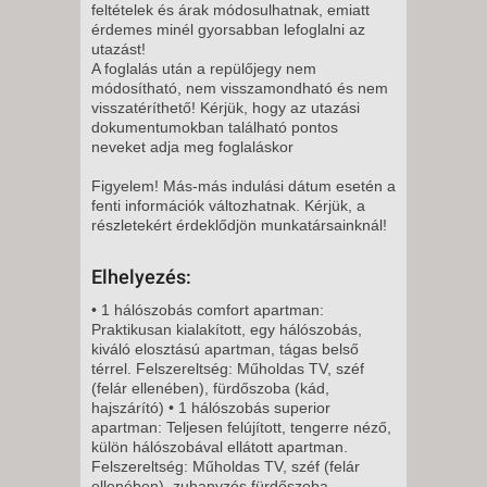
feltételek és árak módosulhatnak, emiatt
érdemes minél gyorsabban lefoglalni az
8 NAP / 7 ÉJSZAKA
utazást!
2026. NOVEMBER 10., KEDD -
A foglalás után a repülőjegy nem
módosítható, nem visszamondható és nem
8 NAP / 7 ÉJSZAKA
visszatéríthető! Kérjük, hogy az utazási
2026. NOVEMBER 11., SZERDA
dokumentumokban található pontos
neveket adja meg foglaláskor
-
8 NAP / 7 ÉJSZAKA
Figyelem! Más-más indulási dátum esetén a
fenti információk változhatnak. Kérjük, a
2026. NOVEMBER 12.,
részletekért érdeklődjön munkatársainknál!
CSÜTÖRTÖK -
8 NAP / 7 ÉJSZAKA
Elhelyezés:
2026. NOVEMBER 13., PÉNTEK
• 1 hálószobás comfort apartman:
-
Praktikusan kialakított, egy hálószobás,
kiváló elosztású apartman, tágas belső
8 NAP / 7 ÉJSZAKA
térrel. Felszereltség: Műholdas TV, széf
2026. NOVEMBER 14.,
(felár ellenében), fürdőszoba (kád,
hajszárító) • 1 hálószobás superior
SZOMBAT -
apartman: Teljesen felújított, tengerre néző,
8 NAP / 7 ÉJSZAKA
külön hálószobával ellátott apartman.
Felszereltség: Műholdas TV, széf (felár
2026. NOVEMBER 15.,
ellenében), zuhanyzós fürdőszoba,