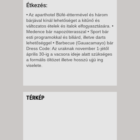
VASÁRNAP -
Étkezés:
8 NAP / 7 ÉJSZAKA
• Az aparthotel Büfé-éttermével és három
2026. DECEMBER 14., HÉTFŐ -
bárjával kínál lehetőséget a kitűnő és
változatos ételek és italok elfogyasztására. •
Medence bár napozóterasszal • Sport bár
8 NAP / 7 ÉJSZAKA
esti programokkal és biliárd, illetve darts
lehetőséggel • Barbecue (Gauacamayo) bár
2026. DECEMBER 15., KEDD -
Dress Code: Az uraknak november 1-jétől
8 NAP / 7 ÉJSZAKA
április 30-ig a vacsora ideje alatt szükséges
a formális öltözet illetve hosszú ujjú ing
2026. DECEMBER 16., SZERDA
viselete.
-
8 NAP / 7 ÉJSZAKA
2026. DECEMBER 17.,
CSÜTÖRTÖK -
TÉRKÉP
8 NAP / 7 ÉJSZAKA
2026. DECEMBER 19.,
SZOMBAT -
8 NAP / 7 ÉJSZAKA
2026. DECEMBER 20.,