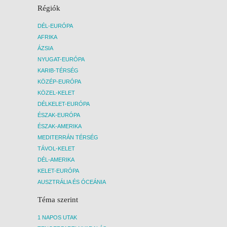
2027. JANUÁR 25., HÉTFŐ -
Régiók
8 NAP / 7 ÉJSZAKA
DÉL-EURÓPA
2027. JANUÁR 26., KEDD -
AFRIKA
8 NAP / 7 ÉJSZAKA
ÁZSIA
NYUGAT-EURÓPA
2027. JANUÁR 27., SZERDA -
KARIB-TÉRSÉG
8 NAP / 7 ÉJSZAKA
KÖZÉP-EURÓPA
2027. JANUÁR 28.,
KÖZEL-KELET
CSÜTÖRTÖK -
DÉLKELET-EURÓPA
8 NAP / 7 ÉJSZAKA
ÉSZAK-EURÓPA
ÉSZAK-AMERIKA
2027. JANUÁR 29., PÉNTEK -
MEDITERRÁN TÉRSÉG
8 NAP / 7 ÉJSZAKA
TÁVOL-KELET
2027. JANUÁR 30., SZOMBAT -
DÉL-AMERIKA
8 NAP / 7 ÉJSZAKA
KELET-EURÓPA
2027. JANUÁR 31., VASÁRNAP
AUSZTRÁLIA ÉS ÓCEÁNIA
-
Téma szerint
8 NAP / 7 ÉJSZAKA
1 NAPOS UTAK
2027. FEBRUÁR 01., HÉTFŐ -