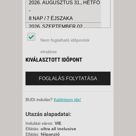
2026. AUGUSZTUS 31., HÉTFŐ
-
8 NAP / 7 ÉJSZAKA
2026. SZEPTEMBER 02.,
SZERDA -
Nem foglalható időpontok
8 NAP / 7 ÉJSZAKA
2026. SZEPTEMBER 11.,
elrejtése
PÉNTEK -
KIVÁLASZTOTT IDŐPONT
8 NAP / 7 ÉJSZAKA
2026. SZEPTEMBER 14.,
FOGLALÁS FOLYTATÁSA
HÉTFŐ -
8 NAP / 7 ÉJSZAKA
2026. SZEPTEMBER 16.,
BUDi indulás?
Kattintson ide!
SZERDA -
Utazás alapadatai:
8 NAP / 7 ÉJSZAKA
2026. SZEPTEMBER 18.,
Indulási város:
VIE
Ellátás:
ultra all inclusive
PÉNTEK -
Ellátás:
félpanzió