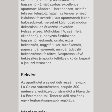
VASÁRNAP -
hajszárító • 1 hálószobás excellence
8 NAP / 7 ÉJSZAKA
apartman: Modernül berendezett, szintén
teljesen felújított, hatalmas tengerre néző
2026. NOVEMBER 16., HÉTFŐ -
kilátással felszerelt luxus apartmanok külön
hálószobával, melyeket különböző módon
dekorálnak az érkezést követően.
8 NAP / 7 ÉJSZAKA
Felszereltség: Műholdas TV, széf (felár
2026. NOVEMBER 17., KEDD -
ellenében), zuhanyzós fürdőszoba,
hajszárító, légkondicionáló, extra
8 NAP / 7 ÉJSZAKA
bekészítés, nagyitó tükör, fürdőköntös,
2026. NOVEMBER 18., SZERDA
papucs, párna-menü, minibár üdvözlő
bekészítéssel feltöltve, Nespresso kávé
-
bekészítés (naponta feltöltve), külön bejárat
8 NAP / 7 ÉJSZAKA
a jacuzzi teraszhoz
2026. NOVEMBER 29.,
Fekvés:
VASÁRNAP -
8 NAP / 7 ÉJSZAKA
Az aparthotel a sziget déli részén fekszik,
La Caleta városrészben, csupán 300
2026. NOVEMBER 30., HÉTFŐ -
méterre a legközelebbi strandtól a Playa de
La Enramada-tól, Tenerife déli részének
egyik legbarátságosabb régiójában.
8 NAP / 7 ÉJSZAKA
2026. DECEMBER 01., KEDD -