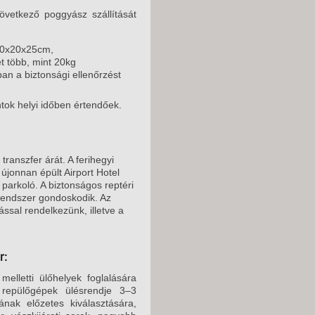
2026. NOVEMBER 09
vetkező poggyász szállítását
2026. NOVEMBER 10
40x20x25cm,
2026. NOVEMBER 11
t több, mint 20kg
an a biztonsági ellenőrzést
2026. NOVEMBER 11
2026. NOVEMBER 11
ntok helyi időben értendőek.
2026. NOVEMBER 11
2026. NOVEMBER 13
transzfer árát. A ferihegyi
 újonnan épült Airport Hotel
2026. NOVEMBER 13
 parkoló. A biztonságos reptéri
őrendszer gondoskodik. Az
2026. NOVEMBER 14
ással rendelkezünk, illetve a
2026. NOVEMBER 14
2026. NOVEMBER 14
r:
2026. NOVEMBER 16
elletti ülőhelyek foglalására
 repülőgépek ülésrendje 3–3
2026. NOVEMBER 16
nak előzetes kiválasztására,