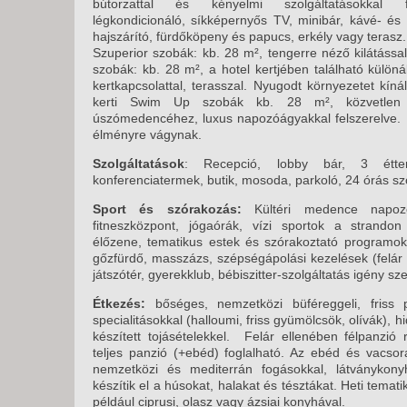
bútorzattal és kényelmi szolgáltatásokkal fels
légkondicionáló, síkképernyős TV, minibár, kávé- és 
hajszárító, fürdőköpeny és papucs, erkély vagy terasz.
Szuperior szobák: kb. 28 m², tengerre néző kilátássa
szobák: kb. 28 m², a hotel kertjében található különá
kertkapcsolattal, terasszal. Nyugodt környezetet kí
kerti Swim Up szobák kb. 28 m², közvetlen t
úszómedencéhez, luxus napozóágyakkal felszerelve. I
élményre vágynak.
Szolgáltatások
: Recepció, lobby bár, 3 étte
konferenciatermek, butik, mosoda, parkoló, 24 órás sz
Sport és szórakozás:
Kültéri medence napoz
fitneszközpont, jógaórák, vízi sportok a strandon
élőzene, tematikus estek és szórakoztató programo
gőzfürdő, masszázs, szépségápolási kezelések (felá
játszótér, gyerekklub, bébiszitter-szolgáltatás igény sze
Étkezés:
bőséges, nemzetközi büféreggeli, friss p
specialitásokkal (halloumi, friss gyümölcsök, olívák), h
készített tojásételekkel. Felár ellenében félpanzió
teljes panzió (+ebéd) foglalható. Az ebéd és vacsor
nemzetközi és mediterrán fogásokkal, látványkony
készítik el a húsokat, halakat és tésztákat. Heti tematik
például ciprusi, olasz vagy ázsiai konyhával.