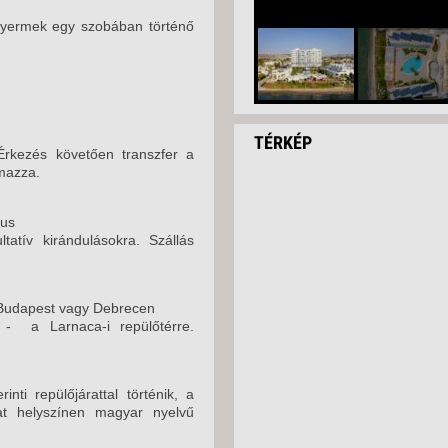
2026. OKTÓBER 06.,
gyermek egy szobában történő
2026. OKTÓBER 07.
2026. OKTÓBER 10.
2026. OKTÓBER 10.
TÉRKÉP
 Érkezés követően transzfer a
2026. OKTÓBER 12.,
lmazza.
2026. OKTÓBER 12.,
rus
2026. OKTÓBER 13.,
tatív kirándulásokra. Szállás
2026. OKTÓBER 14.
2026. OKTÓBER 17.
Budapest vagy Debrecen
 - a Larnaca-i repülőtérre.
2026. OKTÓBER 19.,
2026. OKTÓBER 19.,
nti repülőjárattal történik, a
2026. OKTÓBER 20.,
kat helyszínen magyar nyelvű
2026. OKTÓBER 24.