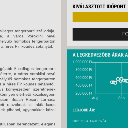
VETLEN
2026. AUGUSZTUS 3
KIVÁLASZTOTT IDŐPONT
GERPARTI
LLÁSOK
2026. SZEPTEMBER 
2026. SZEPTEMBER 
LLODÁK
SZDÁVAL
llagos tengerparti szállodája,
2026. SZEPTEMBER 
F
e, a város Voroklini nevű
AVÁR TOURS
 mélyülő homokos tengerparton
2026. SZEPTEMBER 
ZÁSOK
 a híres Finikoudes sétánytól.
2026. SZEPTEMBER 
A LEGKEDVEZŐBB ÁRAK 
2026. SZEPTEMBER 
újabb 5 csillagos tengerparti
2026. SZEPTEMBER 
éterre, a város Voroklini nevű
 mélyülő homokos tengerparton
2026. SZEPTEMBER 
s a híres Finikoudes sétánytól.
xus környezetben szeretnének
2026. SZEPTEMBER 
r könnyen elérhető közelségben
isson Beach Resort Larnaca
2026. SZEPTEMBER 
eti utazóknak is, akik luxus
nek pihenni, ugyanakkor közel
LEGJOBB ÁR:
2026. SZEPTEMBER 
2026.11.04
- 6 NAP / 5 ÉJ
2026. SZEPTEMBER 
ílusban berendezett, elegáns