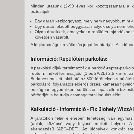
Minden utasunk (2-99 éves kor között)számára a kö
biztosítjuk:
Egy darab kézipoggyász, mely nem nagyobb, mint 
Egy darab feladott poggyász, melyek súlya nem lehe
Olyan árucikkek, amelyeket a repülőtéri ajándékboltb
követően vásárolt.
A légitársaságok a változás jogát fenntartják. Az időpo
Információ: Repülőtéri parkolás:
A parkolási díjak tartalmazzák a parkoló-reptér-parkoló 
reptér mindkét termináljától (1 és 2A/2B) 2,5 km-re, az
Budapest mellett található az 500 férőhelyes repülőtéri
parkolásról folyamatos élőerős őrzés, kamerás figyel
országban egyedüliként sérülés és lopás elleni biztosít
bőröndjét is be tudja csomagoltatni indulás előtt.
Kalkuláció - Információ - Fix ülőhely WizzAi
A járatokon felár ellenében lehetőség van egymás m
(ablak, középső vagy folyosó melletti helyek). A
elrendezésű (ABC–DEF). Az ülőhelyek konkrét sorá