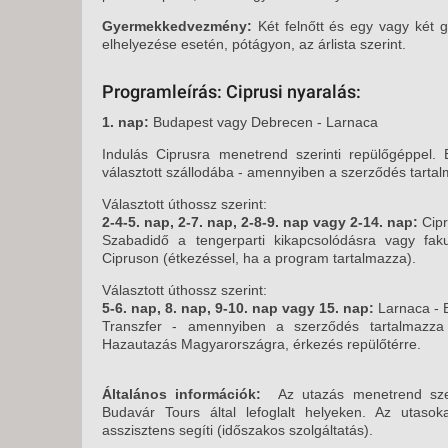
Gyermekkedvezmény:
Két felnőtt és egy vagy két 
elhelyezése esetén, pótágyon, az árlista szerint.
Programleírás: Ciprusi nyaralás:
1. nap:
Budapest vagy Debrecen - Larnaca
Indulás Ciprusra menetrend szerinti repülőgéppel.
választott szállodába - amennyiben a szerződés tarta
Választott úthossz szerint:
2-4-5. nap, 2-7. nap, 2-8-9. nap vagy 2-14. nap:
Cip
Szabadidő a tengerparti kikapcsolódásra vagy fakul
Cipruson (étkezéssel, ha a program tartalmazza).
Választott úthossz szerint:
5-6. nap, 8. nap, 9-10. nap vagy 15. nap:
Larnaca - 
Transzfer - amennyiben a szerződés tartalmazza
Hazautazás Magyarországra, érkezés repülőtérre.
Általános információk:
Az utazás menetrend szeri
Budavár Tours által lefoglalt helyeken. Az utaso
asszisztens segíti (időszakos szolgáltatás).