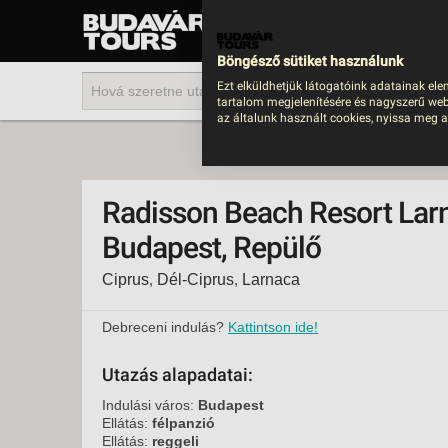
UTAZÁS
LAST MINUTE NYAR
Böngésző sütiket használunk
202
Ezt elküldhetjük látogatóink adatainak ele
tartalom megjelenítésére és nagyszerű web
BUS
az általunk használt cookies, nyissa meg a
TEN
ÜDÜ
Radisson Beach Resort Larn
KÖR
Budapest, Repülő
CSA
Ciprus
,
Dél-Ciprus
,
Larnaca
UTA
IND
Debreceni indulás?
Kattintson ide!
AKT
Utazás alapadatai:
EGZ
Indulási város:
Budapest
VÁR
Ellátás:
félpanzió
Ellátás:
reggeli