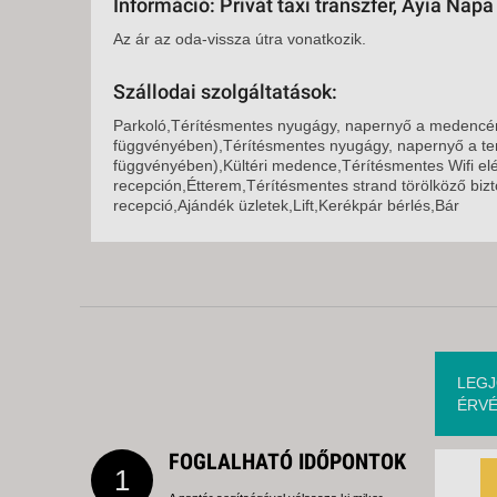
Információ: Privát taxi transzfer, Ayia Napa
Az ár az oda-vissza útra vonatkozik.
Szállodai szolgáltatások:
Parkoló,Térítésmentes nyugágy, napernyő a medencén
függvényében),Térítésmentes nyugágy, napernyő a te
függvényében),Kültéri medence,Térítésmentes Wifi el
recepción,Étterem,Térítésmentes strand törölköző bizto
recepció,Ajándék üzletek,Lift,Kerékpár bérlés,Bár
LEGJ
ÉRVÉ
FOGLALHATÓ IDŐPONTOK
1