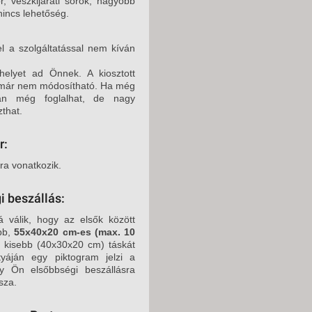
r, vészkijárati sorok, nagyobb
2026. NOVEMBER 16
nincs lehetőség.
2026. NOVEMBER 17
l a szolgáltatással nem kíván
2026. NOVEMBER 18
helyet ad Önnek. A kiosztott
2026. NOVEMBER 18
ly már nem módosítható. Ha még
rán még foglalhat, de nagy
2026. NOVEMBER 18
that.
2026. NOVEMBER 20
r:
2026. NOVEMBER 21
ára vonatkozik.
2026. NOVEMBER 21
i beszállás:
2026. NOVEMBER 23
á válik, hogy az elsők között
2026. NOVEMBER 24
obb,
55x40x20 cm-es (max. 10
y kisebb (40x30x20 cm) táskát
2026. NOVEMBER 25
tyáján egy piktogram jelzi a
y Ön elsőbbségi beszállásra
2026. NOVEMBER 25
sza.
2026. NOVEMBER 28