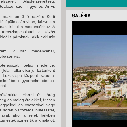
zerelt. Alapfelszereltség:
2026. SZEPTEMBER 
teafőző, széf, ingyenes Wi-Fi,
2026. SZEPTEMBER 
GALÉRIA
l, maximum 3 fő részére. Kerti
lló épületszárnyban, közvetlen
2026. SZEPTEMBER 
nálnak, közel a medencékhez. A
eraszkapcsolattal a közös
2026. SZEPTEMBER 
deális pároknak, akik exkluzív
2026. SZEPTEMBER 
rem, 2 bár, medencebár,
2026. SZEPTEMBER 
obaszerviz.
2026. SZEPTEMBER 
óterasszal, belső medence,
 (felár ellenében). Esténként
2026. SZEPTEMBER 
k. Luxus spa központ: szauna,
r ellenében), gyermekmedence,
2026. SZEPTEMBER 
rint.
2026. SZEPTEMBER 
ékárukkal, ciprusi és görög
ideg és meleg ételekkel, frissen
2026. SZEPTEMBER 
 reggelivel és vacsorával vagy
a során változatos büféasztal,
2026. OKTÓBER 03.
hával, ahol a séfek helyben
us estek színesítik a kínálatot,
2026. OKTÓBER 03.