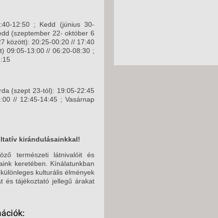
2026. OKTÓBER 24.
0:40-12:50 ; Kedd (június 30-
2026. NOVEMBER 03
Kedd (szeptember 22- október 6
7 között): 20:25-00:20 // 17:40
2026. NOVEMBER 04
) 09:05-13:00 // 06:20-08:30 ;
8:15
2026. NOVEMBER 04
2026. NOVEMBER 04
rda (szept 23-tól): 19:05-22:45
:00 // 12:45-14:45 ; Vasárnap
2026. NOVEMBER 04
2026. NOVEMBER 06
2026. NOVEMBER 07
tatív kirándulásainkkal!
2026. NOVEMBER 07
ző természeti látnivalóit és
jaink keretében. Kínálatunkban
2026. NOVEMBER 07
 különleges kulturális élmények
 és tájékoztató jellegű árakat
2026. NOVEMBER 09
2026. NOVEMBER 09
mációk: