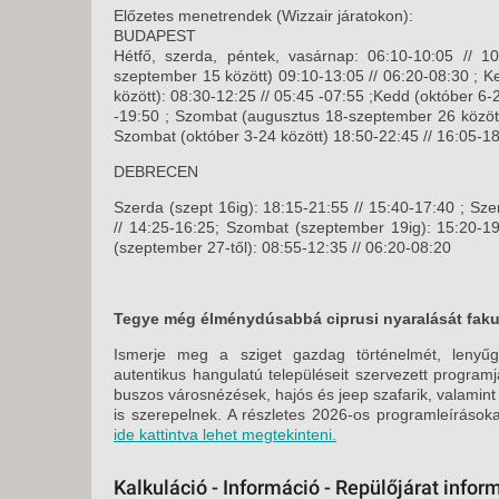
Előzetes menetrendek (Wizzair járatokon):
BUDAPEST
Hétfő, szerda, péntek, vasárnap: 06:10-10:05 // 1
szeptember 15 között) 09:10-13:05 // 06:20-08:30 ; 
között): 08:30-12:25 // 05:45 -07:55 ;Kedd (október 6-2
-19:50 ; Szombat (augusztus 18-szeptember 26 között
Szombat (október 3-24 között) 18:50-22:45 // 16:05-1
DEBRECEN
Szerda (szept 16ig): 18:15-21:55 // 15:40-17:40 ; Sze
// 14:25-16:25; Szombat (szeptember 19ig): 15:20-19
(szeptember 27-től): 08:55-12:35 // 06:20-08:20
Tegye még élménydúsabbá ciprusi nyaralását fakul
Ismerje meg a sziget gazdag történelmét, lenyűgö
autentikus hangulatú településeit szervezett program
buszos városnézések, hajós és jeep szafarik, valamint
is szerepelnek. A részletes 2026-os programleírásokat
ide kattintva lehet megtekinteni.
Kalkuláció - Információ - Repülőjárat infor