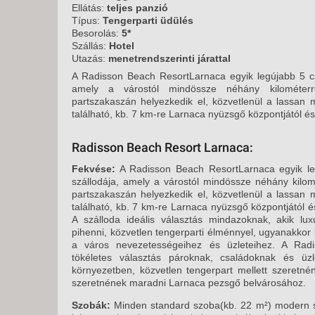
KÖZ
Ellátás:
teljes panzió
TEN
Típus:
Tengerparti üdülés
SZÁ
Besorolás:
5*
Szállás:
Hotel
SZÁ
Utazás:
menetrendszerinti járattal
CSÚ
A Radisson Beach ResortLarnaca egyik legújabb 5 csi
amely a várostól mindössze néhány kilométerr
BUD
partszakaszán helyezkedik el, közvetlenül a lassan
UTA
található, kb. 7 km-re Larnaca nyüzsgő központjától és
Radisson Beach Resort Larnaca:
Fekvése:
A Radisson Beach ResortLarnaca egyik leg
szállodája, amely a várostól mindössze néhány kilom
partszakaszán helyezkedik el, közvetlenül a lassan
található, kb. 7 km-re Larnaca nyüzsgő központjától é
A szálloda ideális választás mindazoknak, akik lu
pihenni, közvetlen tengerparti élménnyel, ugyanakko
a város nevezetességeihez és üzleteihez. A Rad
tökéletes választás pároknak, családoknak és üzl
környezetben, közvetlen tengerpart mellett szeretné
szeretnének maradni Larnaca pezsgő belvárosához.
Szobák:
Minden standard szoba(kb. 22 m²) modern st