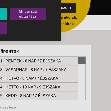
TAK
Feliratkozom
Minden süti
elutasítása
ertekesites@budavartours.hu
TIPPEK
(+36­ 1) 3 - 56 - 56 - 56
VISSZAJELZÉS KÜLDÉSE
IDŐPONTOK
1., PÉNTEK -
8 NAP / 7 ÉJSZAKA
3., VASÁRNAP -
8 NAP / 7 ÉJSZAKA
4., HÉTFŐ -
8 NAP / 7 ÉJSZAKA
4., HÉTFŐ -
10 NAP / 9 ÉJSZAKA
5., KEDD -
8 NAP / 7 ÉJSZAKA
8., PÉNTEK -
8 NAP / 7 ÉJSZAKA
 elrejtése