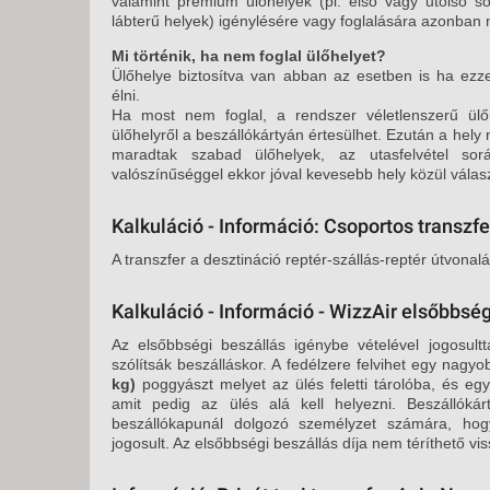
valamint prémium ülőhelyek (pl. első vagy utolsó so
lábterű helyek) igénylésére vagy foglalására azonban 
Mi történik, ha nem foglal ülőhelyet?
Ülőhelye biztosítva van abban az esetben is ha ezze
élni.
Ha most nem foglal, a rendszer véletlenszerű ülő
ülőhelyről a beszállókártyán értesülhet. Ezután a he
maradtak szabad ülőhelyek, az utasfelvétel so
valószínűséggel ekkor jóval kevesebb hely közül válasz
Kalkuláció - Információ: Csoportos transzfe
A transzfer a desztináció reptér-szállás-reptér útvonal
Kalkuláció - Információ - WizzAir elsőbbség
Az elsőbbségi beszállás igénybe vételével jogosultt
szólítsák beszálláskor. A fedélzere felvihet egy nagy
kg)
poggyászt melyet az ülés feletti tárolóba, és eg
amit pedig az ülés alá kell helyezni. Beszállókár
beszállókapunál dolgozó személyzet számára, hog
jogosult. Az elsőbbségi beszállás díja nem téríthető vis