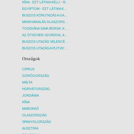
KÍNA - EZT LÁTNIA KELL! - BUDAPEST, REPÜLŐ
EGYIPTOM - EZT LÁTNIA KELL! - BUDAPEST, REPÜLŐ
BUSZOS KÖRUTAZÁS A GARDA-TÓ KÖRNYÉKÉN - BUDAPEST, BUSZ
MININYARALÁS OLASZORSZÁGBAN: ÉSZAK-OLASZ GYÖNGYSZEMEK NYOMÁBAN - BUDAPEST, BUSZ
TOSZKÁNA SAVA-BORSA: KÓSTOLÓK ÉS KULTURÁLIS UTAZÁS - BUDAPEST, BUSZ
AZ ÖTSCHER-SZURDOK, AUSZTRIA GRAND CANYONJA - BUDAPEST, BUSZ
BUSZOS UTAZÁS VELENCÉBE - BUDAPEST, BUSZ
BUSZOS UTAZÁS A PLITVICEI-TAVAK NEMZETI PARKBA - BUDAPEST, BUSZ
Országok
CIPRUS
GÖRÖGORSZÁG
MÁLTA
HORVÁTORSZÁG
JORDÁNIA
KÍNA
MAROKKÓ
OLASZORSZÁG
SPANYOLORSZÁG
AUSZTRIA