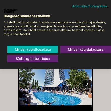
Adatvédelmi irányelvek
MENÜ
Böngésző sütiket használunk
Ezt elküldhetjük látogatóink adatainak elemzésére, webhelyünk fejlesztésére,
személyre szabott tartalom megjelenítésére és nagyszerű webhely-élmény
Hotel Palace*** -FP -
biztosítására. Ha többet szeretne tudni az általunk használt cookies, nyissa
meg a beállításokat.
Budapest BUD, Repülő
Bulgária
,
Bulgár tengerpart
,
Minden süti elfogadása
Minden süti elutasítása
Napospart
Sütik egyéni beállítása