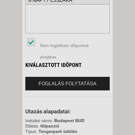
8 NAP / 7 ÉJSZAKA
Nem foglalható időpontok
elrejtése
KIVÁLASZTOTT IDŐPONT
FOGLALÁS FOLYTATÁSA
Utazás alapadatai:
Indulási város:
Budapest BUD
Ellátás:
félpanzió
Típus:
Tengerparti üdülés