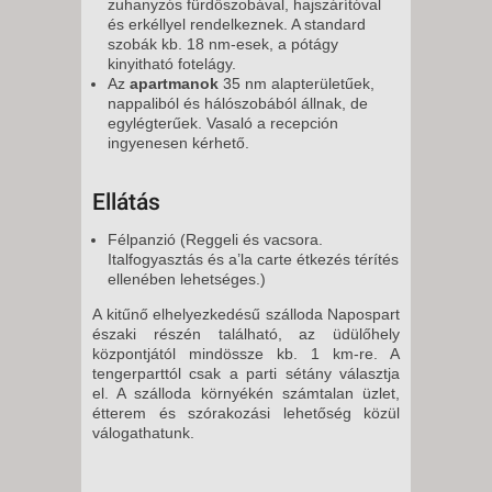
zuhanyzós fürdőszobával, hajszárítóval
és erkéllyel rendelkeznek. A standard
szobák kb. 18 nm-esek, a pótágy
kinyitható fotelágy.
Az
apartmanok
35 nm alapterületűek,
nappaliból és hálószobából állnak, de
egylégterűek. Vasaló a recepción
ingyenesen kérhető.
Ellátás
Félpanzió (Reggeli és vacsora.
Italfogyasztás és a’la carte étkezés térítés
ellenében lehetséges.)
A kitűnő elhelyezkedésű szálloda Napospart
északi részén található, az üdülőhely
központjától mindössze kb. 1 km-re. A
tengerparttól csak a parti sétány választja
el. A szálloda környékén számtalan üzlet,
étterem és szórakozási lehetőség közül
válogathatunk.