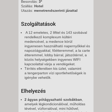
Besorolás:
3*
Szállás:
Hotel
Utazás:
menetrendszerinti járattal
Szolgáltatások
A 12 emeletes, 2 lifttel és 143 szobával
rendelkező komplexum kültéri
medencével, a medence körül
ingyenesen használható napernyőkkel és
napozóágyakkal, főétteremmel, a la carte
étteremmel, lobby bárral, játszótérrel, a
közös helységekben ingyenes WIFI
kapcsolattal várja a vendégeket.
Térítés ellenében kis üzlet, valamint
a tengerparton vízi sportlehetőségek is
igénybe vehetők.
Elhelyezés
2 ágyas pótágyazható szobákban
,
amelyek légkondicionálóval, műholdas
tévével, vízforralóval, mini hűtővel,