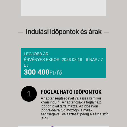
Indulási időpontok és árak
LEGJOBB ÁR
ÉRVÉNYES EKKOR: 2026.08.16 - 8 NAP / 7
ÉJ
300 400
Ft/fő
FOGLALHATÓ IDŐPONTOK
1
A naptár segítségével válassza ki mikor
kíván indulni! A naptár csak a foglalható
időpontokat tartalmazza. Az idősávon
jobbra-balra tud mozogni a nyilak
segítségével, választását pedig a sárga szín
jelöli.