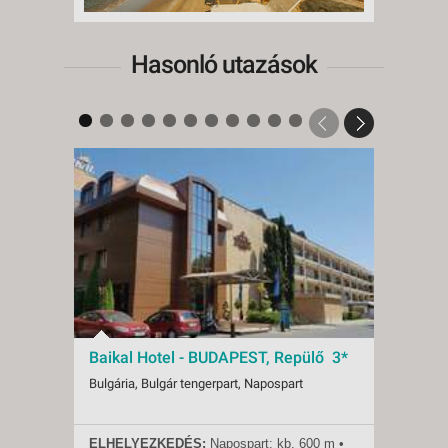
Hasonló utazások
Baikal Hotel - BUDAPEST, Repülő 3*
Hotel
Bulgária, Bulgár tengerpart, Napospart
Bulgár
ELHELYEZKEDÉS:
Napospart: kb. 600 m •
ELHE
Indulások:
2026.08.22-tól
Indulá