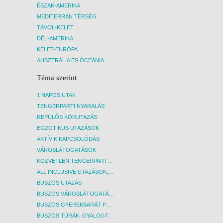
ÉSZAK-AMERIKA
szolgáltatásokról a szálloda recepcióján
kérhe
MEDITERRÁN TÉRSÉG
kérhető bővebb információ.
Felhív
TÁVOL-KELET
szállo
DÉL-AMERIKA
jelleg
KELET-EURÓPA
idejét
AUSZTRÁLIA ÉS ÓCEÁNIA
irodán
Téma szerint
1 NAPOS UTAK
TENGERPARTI NYARALÁS
REPÜLŐS KÖRUTAZÁS
EGZOTIKUS UTAZÁSOK
AKTÍV KIKAPCSOLÓDÁS
VÁROSLÁTOGATÁSOK
KÖZVETLEN TENGERPARTI SZÁLLÁSOK
ALL INCLUSIVE UTAZÁSOK, NYARALÁSOK
BUSZOS UTAZÁS
BUSZOS VÁROSLÁTOGATÁSOK
BUSZOS GYEREKBARÁT PROGRAMOK
BUSZOS TÚRÁK, GYALOGTÚRÁK