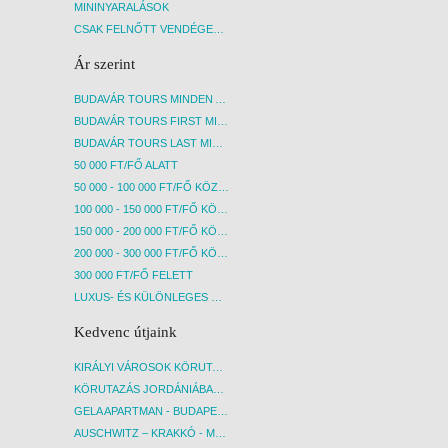
MININYARALÁSOK
CSAK FELNŐTT VENDÉGEKET FOGADÓ SZÁLLÁSOK
Ár szerint
BUDAVÁR TOURS MINDEN AKCIÓS ÚT
BUDAVÁR TOURS FIRST MINUTE AKCIÓS UTAK
BUDAVÁR TOURS LAST MINUTE AKCIÓS UTAK
50 000 FT/FŐ ALATT
50 000 - 100 000 FT/FŐ KÖZÖTT
100 000 - 150 000 FT/FŐ KÖZÖTT
150 000 - 200 000 FT/FŐ KÖZÖTT
200 000 - 300 000 FT/FŐ KÖZÖTT
300 000 FT/FŐ FELETT
LUXUS- ÉS KÜLÖNLEGES UTAK
Kedvenc útjaink
KIRÁLYI VÁROSOK KÖRUTAZÁS KÖZVETLEN REPÜLŐJÁRATTAL - BUDAPEST, REPÜLŐ
KÖRUTAZÁS JORDÁNIÁBAN, HOLT-TENGERI PIHENÉSSEL - BUDAPEST, REPÜLŐ
GELA APARTMAN - BUDAPEST, REPÜLŐ
AUSCHWITZ – KRAKKÓ - MEGRÁZÓ IDŐUTAZÁS! - BUDAPEST, BUSZ