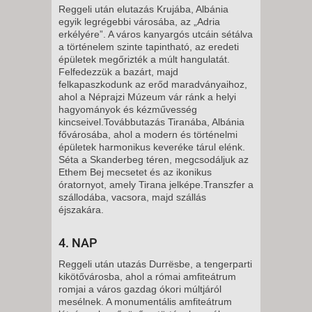
Reggeli után elutazás Krujába, Albánia
egyik legrégebbi városába, az „Adria
erkélyére”. A város kanyargós utcáin sétálva
a történelem szinte tapintható, az eredeti
épületek megőrizték a múlt hangulatát.
Felfedezzük a bazárt, majd
felkapaszkodunk az erőd maradványaihoz,
ahol a Néprajzi Múzeum vár ránk a helyi
hagyományok és kézművesség
kincseivel.Továbbutazás Tiranába, Albánia
fővárosába, ahol a modern és történelmi
épületek harmonikus keveréke tárul elénk.
Séta a Skanderbeg téren, megcsodáljuk az
Ethem Bej mecsetet és az ikonikus
óratornyot, amely Tirana jelképe.Transzfer a
szállodába, vacsora, majd szállás
éjszakára.
4. NAP
Reggeli után utazás Durrësbe, a tengerparti
kikötővárosba, ahol a római amfiteátrum
romjai a város gazdag ókori múltjáról
mesélnek. A monumentális amfiteátrum