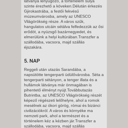
látványa lenyűgöző, a történelem súlya
szinte érezhető a köveken.Délután érkezés
Gjirokastrába, a festői fekvésű
múzeumvárosba, amely az UNESCO
Világörökség része. A város szűk,
hangulatos utcáin sétálva felfedezzük az ősi
erődöt, a nyüzsgő bazárnegyedet, és
elmerülünk a helyi kultúrában.Transzfer a
szállodába, vacsora, majd szállás
éjszakára.
5. NAP
Reggeli után utazás Sarandába, a
napsütötte tengerparti üdülővárosba. Séta a
tengerparti sétányon, a tenger illata és a
hullámok látványa már önmagában is
pihentető élményt nyújt.Továbbutazás
Butrintba, az UNESCO Világörökség részét
képező régészeti lelőhelyre, ahol a romok
mesélnek az ókori görög, római és bizánci
civilizációkról. A város és környéke ma
nemzeti park, ahol a természet és a
történelem kéz a kézben jár.Transzfer a
szállodába, vacsora, majd szállás