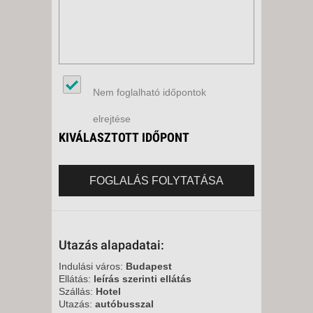
Nem foglalható időpontok
elrejtése
KIVÁLASZTOTT IDŐPONT
FOGLALÁS FOLYTATÁSA
Utazás alapadatai:
Indulási város:
Budapest
Ellátás:
leírás szerinti ellátás
Szállás:
Hotel
Utazás:
autóbusszal