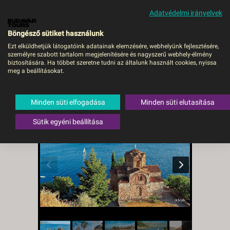
Adatvédelmi irányelvek
MENÜ
Böngésző sütiket használunk
Ezt elküldhetjük látogatóink adatainak elemzésére, webhelyünk fejlesztésére,
személyre szabott tartalom megjelenítésére és nagyszerű webhely-élmény
Balkán körút - 5 ország 10
biztosítására. Ha többet szeretne tudni az általunk használt cookies, nyissa
meg a beállításokat.
nap alatt - Budapest, Busz
Albánia
Minden süti elfogadása
Minden süti elutasítása
Sütik egyéni beállítása