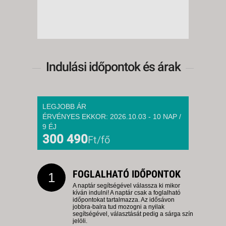
Indulási időpontok és árak
LEGJOBB ÁR
ÉRVÉNYES EKKOR: 2026.10.03 - 10 NAP /
9 ÉJ
300 490
Ft/fő
FOGLALHATÓ IDŐPONTOK
1
A naptár segítségével válassza ki mikor
kíván indulni! A naptár csak a foglalható
időpontokat tartalmazza. Az idősávon
jobbra-balra tud mozogni a nyilak
segítségével, választását pedig a sárga szín
jelöli.