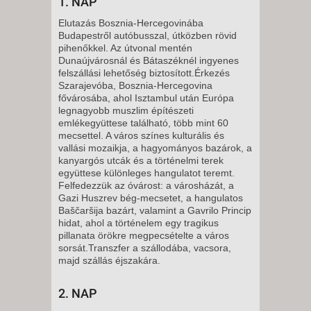
1. NAP
Elutazás Bosznia-Hercegovinába
Budapestről autóbusszal, útközben rövid
pihenőkkel. Az útvonal mentén
Dunaújvárosnál és Bátaszéknél ingyenes
felszállási lehetőség biztosított.Érkezés
Szarajevóba, Bosznia-Hercegovina
fővárosába, ahol Isztambul után Európa
legnagyobb muszlim építészeti
emlékegyüttese található, több mint 60
mecsettel. A város színes kulturális és
vallási mozaikja, a hagyományos bazárok, a
kanyargós utcák és a történelmi terek
együttese különleges hangulatot teremt.
Felfedezzük az óvárost: a városházát, a
Gazi Huszrev bég-mecsetet, a hangulatos
Baščaršija bazárt, valamint a Gavrilo Princip
hidat, ahol a történelem egy tragikus
pillanata örökre megpecsételte a város
sorsát.Transzfer a szállodába, vacsora,
majd szállás éjszakára.
2. NAP