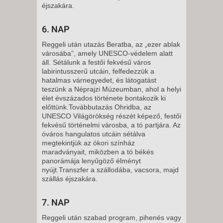
éjszakára.
6. NAP
Reggeli után utazás Beratba, az „ezer ablak
városába”, amely UNESCO-védelem alatt
áll. Sétálunk a festői fekvésű város
labirintusszerű utcáin, felfedezzük a
hatalmas várnegyedet, és látogatást
teszünk a Néprajzi Múzeumban, ahol a helyi
élet évszázados története bontakozik ki
előttünk.Továbbutazás Ohridba, az
UNESCO Világörökség részét képező, festői
fekvésű történelmi városba, a tó partjára. Az
óváros hangulatos utcáin sétálva
megtekintjük az ókori színház
maradványait, miközben a tó békés
panorámája lenyűgöző élményt
nyújt.Transzfer a szállodába, vacsora, majd
szállás éjszakára.
7. NAP
Reggeli után szabad program, pihenés vagy