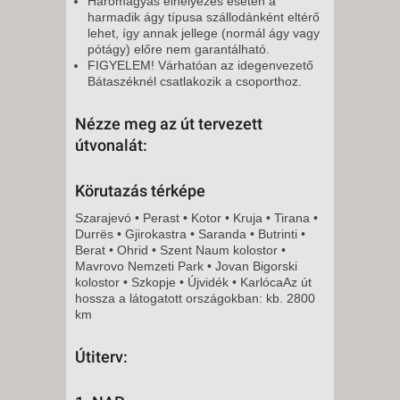
Háromágyas elhelyezés esetén a
harmadik ágy típusa szállodánként eltérő
lehet, így annak jellege (normál ágy vagy
pótágy) előre nem garantálható.
FIGYELEM! Várhatóan az idegenvezető
Bátaszéknél csatlakozik a csoporthoz.
Nézze meg az út tervezett
útvonalát:
Körutazás térképe
Szarajevó • Perast • Kotor • Kruja • Tirana •
Durrës • Gjirokastra • Saranda • Butrinti •
Berat • Ohrid • Szent Naum kolostor •
Mavrovo Nemzeti Park • Jovan Bigorski
kolostor • Szkopje • Újvidék • KarlócaAz út
hossza a látogatott országokban: kb. 2800
km
Útiterv: