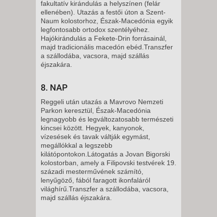
fakultatív kirándulás a helyszínen (felár
ellenében). Utazás a festői úton a Szent-
Naum kolostorhoz, Észak-Macedónia egyik
legfontosabb ortodox szentélyéhez.
Hajókirándulás a Fekete-Drin forrásainál,
majd tradicionális macedón ebéd.Transzfer
a szállodába, vacsora, majd szállás
éjszakára.
8. NAP
Reggeli után utazás a Mavrovo Nemzeti
Parkon keresztül, Észak-Macedónia
legnagyobb és legváltozatosabb természeti
kincsei között. Hegyek, kanyonok,
vízesések és tavak váltják egymást,
megállókkal a legszebb
kilátópontokon.Látogatás a Jovan Bigorski
kolostorban, amely a Filipovski testvérek 19.
századi mesterművének számító,
lenyűgöző, fából faragott ikonfaláról
világhírű.Transzfer a szállodába, vacsora,
majd szállás éjszakára.