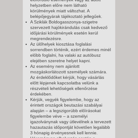
helyzetben előre nem látható
körülmények miatt változhat. A
belépőjegyárak tájékoztató jellegűek.
A Sziklák Boldogasszonya-szigetre
szervezett hajókirándulás csak kedvező
időjárási körülmények esetén kerül
megrendezésre.
Az ülőhelyek kiosztása foglalási
sorrendben történik, ezért érdemes minél
előbb foglalni, ha valaki az autóbusz
elejében szeretne helyet kapni.
Az esemény nem ajánlott
mozgáskorlátozott személyek számára.
Az érdeklődőket kérjük, hogy vásárlás
előtt lépjenek kapcsolatba velünk a
részvételi lehetőségek ellenőrzése
érdekében.
Kérjük, vegyék figyelembe, hogy az
érintett országok beutazási szabályai
alapján – a legszigorúbb előírásokat
figyelembe véve – a személyi
igazolványnak vagy útlevélnek a tervezett
hazautazás időpontját követően legalább
3 hónapig érvényesnek kell lennie.