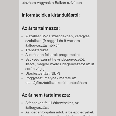
utazásra vágynak a Balkán szívében.
Információk a kirándulásról:
Az ár tartalmazza:
A szállást 3*-os szállodákban, kétágyas
szobában (9 reggeli és 9 vacsora
italfogyasztás nélkül)
Transzfereket
A leírásban felsorolt programokat
Szükség szerint helyi idegenvezetőt,
illetve, magyar nyelvű idegenvezetőt az út
során végig
Utasbiztosítást (BBP)
Poggyászt, melynek mérete az
utastájékoztatóban kerül pontosításra
Az ár nem tartalmazza:
A fentieken felüli étkezéseket, az
italfogyasztást
Az idegenforgalmi adót, a belépőjegyeket,