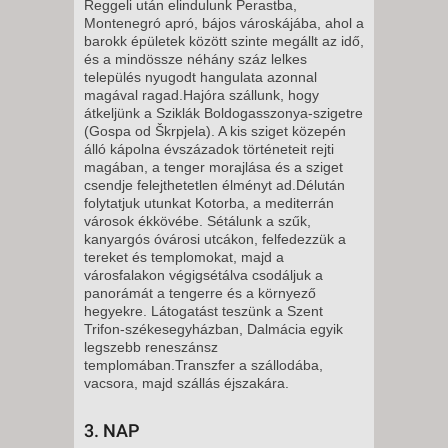
Reggeli után elindulunk Perastba,
Montenegró apró, bájos városkájába, ahol a
barokk épületek között szinte megállt az idő,
és a mindössze néhány száz lelkes
település nyugodt hangulata azonnal
magával ragad.Hajóra szállunk, hogy
átkeljünk a Sziklák Boldogasszonya-szigetre
(Gospa od Škrpjela). A kis sziget közepén
álló kápolna évszázadok történeteit rejti
magában, a tenger morajlása és a sziget
csendje felejthetetlen élményt ad.Délután
folytatjuk utunkat Kotorba, a mediterrán
városok ékkövébe. Sétálunk a szűk,
kanyargós óvárosi utcákon, felfedezzük a
tereket és templomokat, majd a
városfalakon végigsétálva csodáljuk a
panorámát a tengerre és a környező
hegyekre. Látogatást teszünk a Szent
Trifon-székesegyházban, Dalmácia egyik
legszebb reneszánsz
templomában.Transzfer a szállodába,
vacsora, majd szállás éjszakára.
3. NAP