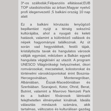
3*-os szállodák;Félpanziós ellátással;EUB
TOP utasbiztosítás az árban;Magyar nyelvű
profi idegenvezető ;5 balkáni ország 10 nap
alatt
Ez a balkáni körutazás lenyűgöző
bepillantást nyújt a térség sokszínű
kultúrájába, ahol a nyugati és keleti
hatások, valamint a különböző vallások és
népek hagyományai találkoznak. Az út
során vad hegyvidékek, festői tájak,
kristálytiszta tavak és hangulatos városok
váltják egymást, miközben a Balkán egyedi
hangulata végigkíséri az utazót. A program
UNESCO Világörökségi helyszíneket, ókori
romvárosokat, mecseteket, kolostorokat és
történelmi városközpontokat érint Bosznia-
Hercegovinában, Montenegróban,
Albániában, Észak-Macedóniában és
Szerbiában. Szarajevó, Kotor, Ohrid, Berat,
Butrint, valamint a Mavrovo Nemzeti Park
és a balkáni fővárosok látnivalói
felejthetetlen élményeket kínálnak. Ideális
választás mindazok számára, akik
tartalmas, változatos és kulturálisan gazdag