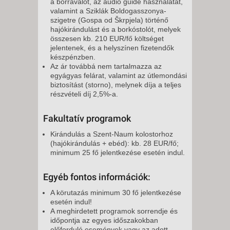
a borravalót, az audio guide használatát,
valamint a Sziklák Boldogasszonya-
szigetre (Gospa od Škrpjela) történő
hajókirándulást és a borkóstolót, melyek
összesen kb. 210 EUR/fő költséget
jelentenek, és a helyszínen fizetendők
készpénzben.
Az ár továbbá nem tartalmazza az
egyágyas felárat, valamint az útlemondási
biztosítást (storno), melynek díja a teljes
részvételi díj 2,5%-a.
Fakultatív programok
Kirándulás a Szent-Naum kolostorhoz
(hajókirándulás + ebéd): kb. 28 EUR/fő;
minimum 25 fő jelentkezése esetén indul.
Egyéb fontos információk:
A körutazás minimum 30 fő jelentkezése
esetén indul!
A meghirdetett programok sorrendje és
időpontja az egyes időszakokban
előforduló események vagy az adott