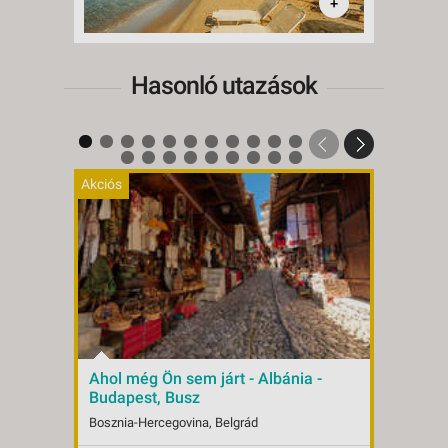
+
Hasonló utazások
Akciós
Ahol még Ön sem járt - Albánia -
Albán
Budapest, Busz
Repü
Bosznia-Hercegovina, Belgrád
Albáni