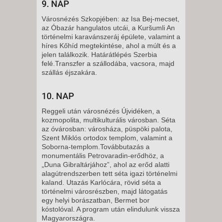
9. NAP
Városnézés Szkopjében: az Isa Bej-mecset,
az Óbazár hangulatos utcái, a Kuršumli An
történelmi karavánszeráj épülete, valamint a
híres Kőhíd megtekintése, ahol a múlt és a
jelen találkozik. Határátlépés Szerbia
felé.Transzfer a szállodába, vacsora, majd
szállás éjszakára.
10. NAP
Reggeli után városnézés Újvidéken, a
kozmopolita, multikulturális városban. Séta
az óvárosban: városháza, püspöki palota,
Szent Miklós ortodox templom, valamint a
Soborna-templom.Továbbutazás a
monumentális Petrovaradin-erődhöz, a
„Duna Gibraltárjához”, ahol az erőd alatti
alagútrendszerben tett séta igazi történelmi
kaland. Utazás Karlócára, rövid séta a
történelmi városrészben, majd látogatás
egy helyi borászatban, Bermet bor
kóstolóval. A program után elindulunk vissza
Magyarországra.